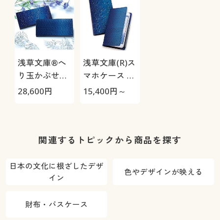
浅草文庫®へ
浅草文庫(R)ス
り玉かぶせ長
マホケース 藍
財布 藍染
染
28,600
円
15,400
円～
関連するトピックから商品を探す
日本の文化に根ざしたデザ
色やデザインが映える
イン
財布・パスケース