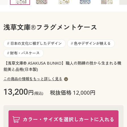
カタログ無料プレゼント
マイページ
会員メニュー
浅草文庫®フラグメントケース
閲覧履歴
マイページ
お気に入り
日本の文化に根ざしたデザイン
色やデザインが映える
#
#
閲覧履歴
財布・パスケース
#
サポート
お気に入り
【浅草文庫® ASAKUSA BUNKO】職人の熟練の技から生まれる機
ご利用ガイド
能美と品格(日本製)
サポート
この商品の情報をもっと詳しく見る
よくある質問とお問い合わせ
ご利用ガイド
13,200
円
税抜価格 12,000円
(税込)
よくある質問とお問い合わせ
カラー・サイズを選択しカートに入れる