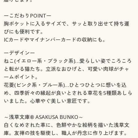
ーこだわりPOINTー
胸ポケットに入るサイズで、サッと取り出せて持ち運
びにも便利です。
ICカードやマイナンバーカードの収納にも。
ーデザインー
ねこ(イエロー系・ブラック系)…愛らしい姿でころころ
と転がる猫たち。立派なおひげと、可愛い肉球がチャ
ームポイント。
花菱(ピンク系・ブルー系)…ひとつひとつに想いを込
め、四季折々の縁起が良いとされる草花を5種類あしら
いました。心華やぐ美しい意匠です。
～浅草文庫® ASAKUSA BUNKO～
白くなめされた革に、色鮮やかな絵柄を描いた浅草文
庫。友禅の技を駆使し、職人が丹念に作り上げます。