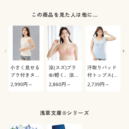
この商品を見た人は他に…
小さく見せる
涼(スズ)ブラ
汗取りパッド
ブラ付きタン
®/軽く、涼し
付トップス(前
クトップ(ノン
く、すぐ乾く
汗キャッチャ
極
2,990
円～
2,860
円～
2,739
円～
1
ワイヤー)
(ノンワイヤ
ー®カップ付
ー)(B.V.D.®)
タイプ)
浅草文庫®シリーズ