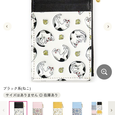
大きいサイズ
制服・スクールすべて
美容・健康・サプリメント
寝具・ベッド
制服・スクール
美容・健康通販すべて
家具・収納
キッチン・雑貨・日用品
バーゲン
大きいサイズ通販すべて
制服・学生服
カーテン・ラグ・ファブリック
大きいサイズ
制服・スクールすべて
美容・健康・サプリメント
寝具・ベッド
詳細検索
バーゲンセール
大きいサイズ レディース服
ジュニア・ティーンズ下着
バーゲン
大きいサイズ通販すべて
制服・学生服
カーテン・ラグ・ファブリック
商品カテゴリ一覧
シークレットセール
大きいサイズ レディース下着
詳細検索
バーゲンセール
大きいサイズ レディース服
ジュニア・ティーンズ下着
カタログ
大きいサイズ メンズ
商品カテゴリ一覧
シークレットセール
大きいサイズ レディース下着
カタログ・チラシからのご注文
カタログ
大きいサイズ 事務・制服
大きいサイズ メンズ
デジタルカタログ
カタログ・チラシからのご注文
ブラック系(ねこ)
大きいサイズ 事務・制服
サイズはありません ◎ 在庫あり
カタログ無料プレゼント
デジタルカタログ
会員メニュー