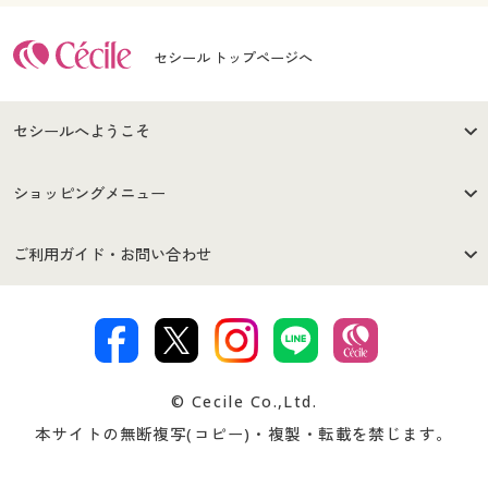
セシール トップページへ
セシールへようこそ
はじめての方へ
ご利用環境について
ショッピングメニュー
セシールご利用規約
プライバシーポリシー
商品カテゴリ
バーゲンセール
ご利用ガイド・お問い合わせ
特定商取引法に基づく表示
古物営業法に基づく表示
カタログ・チラシからのご注
デジタルカタログ
ご注文は
お届けは
文
著作権・商標について
会社案内
交換・返品は
お支払は
カタログ無料プレゼント
特集一覧
© Cecile Co.,Ltd.
会員登録・お客様情報変更に
お客様番号・パスワードをお
本サイトの無断複写(コピー)・複製・転載を禁じます。
プレゼント＆キャンペーン
サイトマップ
ついて
忘れの場合