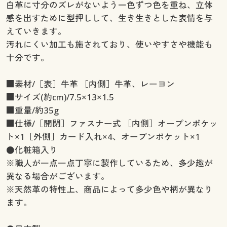
白革に寸分のズレがないよう一色ずつ色を重ね、立体
感を出すために型押しして、生き生きとした表情を与
えていきます。
汚れにくい加工も施されており、使いやすさや機能も
十分です。
■素材/［表］牛革 ［内側］牛革、レーヨン
■サイズ(約cm)/7.5×13×1.5
■重量/約35g
■仕様/［開閉］ファスナー式 ［内側］オープンポケッ
ト×1［外側］カード入れ×4、オープンポケット×1
●化粧箱入り
※職人が一点一点丁寧に製作しているため、多少趣が
異なる場合がございます。
※天然革の特性上、商品によって多少色や柄が異なり
ます。