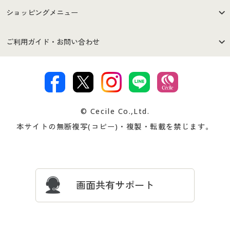
はじめての方へ
ご利用環境について
ショッピングメニュー
セシールご利用規約
プライバシーポリシー
商品カテゴリ
バーゲンセール
ご利用ガイド・お問い合わせ
特定商取引法に基づく表示
古物営業法に基づく表示
カタログ・チラシからのご注
デジタルカタログ
ご注文は
お届けは
文
著作権・商標について
会社案内
交換・返品は
お支払は
カタログ無料プレゼント
特集一覧
© Cecile Co.,Ltd.
会員登録・お客様情報変更に
お客様番号・パスワードをお
本サイトの無断複写(コピー)・複製・転載を禁じます。
プレゼント＆キャンペーン
サイトマップ
ついて
忘れの場合
サイズガイド
よくある質問とお問い合わせ
画面共有サポート