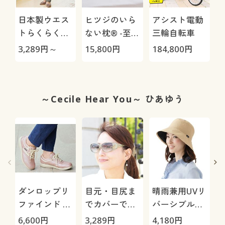
日本製ウエス
ヒツジのいら
アシスト電動
トらくらくミ
ない枕® -至
三輪自転車
セスパンツ(日
極-
H
3,289
円～
15,800
円
184,800
円
4
本製・人気商
0
品・選べる股
下3丈・洗濯
機OK・シワに
～Cecile Hear You～ ひあゆう
なりにくい)
ダンロップリ
目元・目尻ま
晴雨兼用UVリ
ファインド 防
でカバーでき
バーシブル帽
水スニーカー
るオーバーグ
子
6,600
円
3,289
円
4,180
円
2