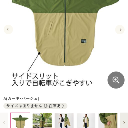
大きいサイズ
制服・スクールすべて
美容・健康・サプリメント
寝具・ベッド
制服・スクール
美容・健康通販すべて
家具・収納
キッチン・雑貨・日用品
バーゲン
大きいサイズ通販すべて
制服・学生服
カーテン・ラグ・ファブリック
大きいサイズ
制服・スクールすべて
美容・健康・サプリメント
寝具・ベッド
詳細検索
バーゲンセール
大きいサイズ レディース服
ジュニア・ティーンズ下着
バーゲン
大きいサイズ通販すべて
制服・学生服
カーテン・ラグ・ファブリック
商品カテゴリ一覧
シークレットセール
大きいサイズ レディース下着
詳細検索
バーゲンセール
大きいサイズ レディース服
ジュニア・ティーンズ下着
カタログ
大きいサイズ メンズ
商品カテゴリ一覧
シークレットセール
大きいサイズ レディース下着
カタログ・チラシからのご注文
カタログ
大きいサイズ 事務・制服
大きいサイズ メンズ
デジタルカタログ
カタログ・チラシからのご注文
A(カーキ×ベージュ)
大きいサイズ 事務・制服
サイズはありません ◎ 在庫あり
カタログ無料プレゼント
デジタルカタログ
会員メニュー