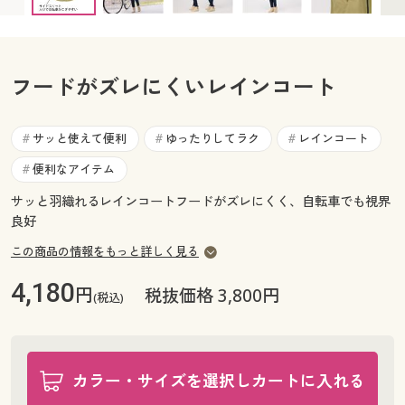
カタログ無料プレゼント
マイページ
会員メニュー
フードがズレにくいレインコート
閲覧履歴
マイページ
お気に入り
サッと使えて便利
ゆったりしてラク
レインコート
#
#
#
閲覧履歴
便利なアイテム
#
サポート
お気に入り
サッと羽織れるレインコートフードがズレにくく、自転車でも視界
ご利用ガイド
良好
サポート
この商品の情報をもっと詳しく見る
よくある質問とお問い合わせ
ご利用ガイド
4,180
円
税抜価格 3,800円
(税込)
よくある質問とお問い合わせ
カラー・サイズを選択しカートに入れる