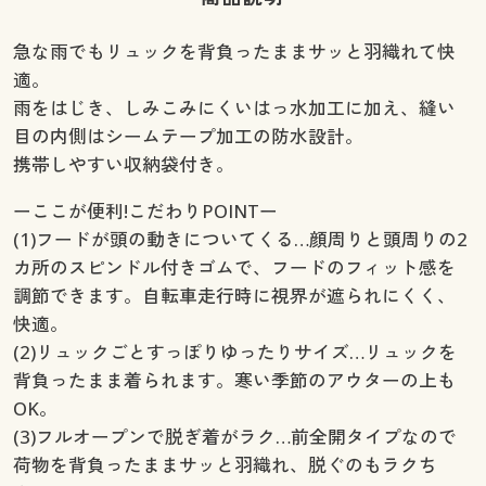
急な雨でもリュックを背負ったままサッと羽織れて快
適。
雨をはじき、しみこみにくいはっ水加工に加え、縫い
目の内側はシームテープ加工の防水設計。
携帯しやすい収納袋付き。
ーここが便利!こだわりPOINTー
(1)フードが頭の動きについてくる…顔周りと頭周りの2
カ所のスピンドル付きゴムで、フードのフィット感を
調節できます。自転車走行時に視界が遮られにくく、
快適。
(2)リュックごとすっぽりゆったりサイズ…リュックを
背負ったまま着られます。寒い季節のアウターの上も
OK。
(3)フルオープンで脱ぎ着がラク…前全開タイプなので
荷物を背負ったままサッと羽織れ、脱ぐのもラクち