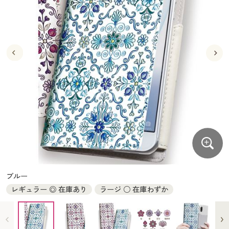
大きいサイズ
制服・スクールすべて
美容・健康・サプリメント
寝具・ベッド
制服・スクール
美容・健康通販すべて
家具・収納
キッチン・雑貨・日用品
バーゲン
大きいサイズ通販すべて
制服・学生服
カーテン・ラグ・ファブリック
大きいサイズ
制服・スクールすべて
美容・健康・サプリメント
寝具・ベッド
詳細検索
バーゲンセール
大きいサイズ レディース服
ジュニア・ティーンズ下着
バーゲン
大きいサイズ通販すべて
制服・学生服
カーテン・ラグ・ファブリック
商品カテゴリ一覧
シークレットセール
大きいサイズ レディース下着
詳細検索
バーゲンセール
大きいサイズ レディース服
ジュニア・ティーンズ下着
カタログ
大きいサイズ メンズ
商品カテゴリ一覧
シークレットセール
大きいサイズ レディース下着
カタログ・チラシからのご注文
カタログ
大きいサイズ 事務・制服
大きいサイズ メンズ
デジタルカタログ
カタログ・チラシからのご注文
ブルー
大きいサイズ 事務・制服
レギュラー ◎ 在庫あり
ラージ ○ 在庫わずか
カタログ無料プレゼント
デジタルカタログ
会員メニュー