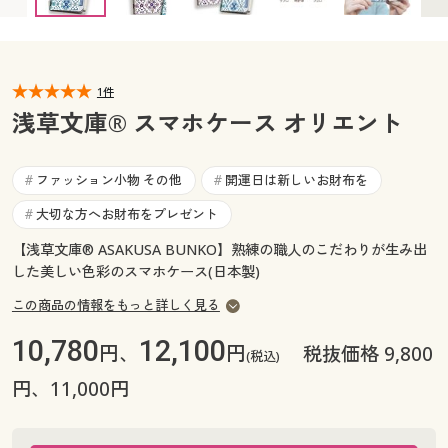
カタログ無料プレゼント
マイページ
会員メニュー
閲覧履歴
1件
マイページ
浅草文庫® スマホケース オリエント
お気に入り
閲覧履歴
ファッション小物 その他
開運日は新しいお財布を
#
#
サポート
お気に入り
大切な方へお財布をプレゼント
#
ご利用ガイド
【浅草文庫® ASAKUSA BUNKO】熟練の職人のこだわりが生み出
サポート
した美しい色彩のスマホケース(日本製)
よくある質問とお問い合わせ
この商品の情報をもっと詳しく見る
ご利用ガイド
10,780
12,100
円、
円
税抜価格 9,800
(税込)
よくある質問とお問い合わせ
円、11,000円