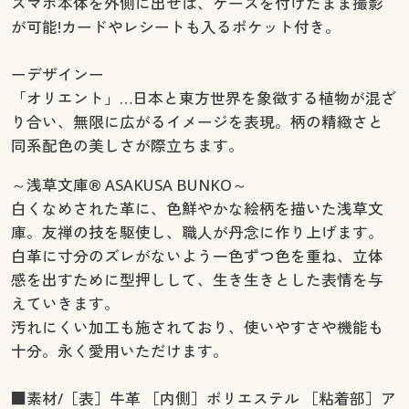
スマホ本体を外側に出せば、ケースを付けたまま撮影
が可能!カードやレシートも入るポケット付き。
ーデザインー
「オリエント」…日本と東方世界を象徴する植物が混ざ
り合い、無限に広がるイメージを表現。柄の精緻さと
同系配色の美しさが際立ちます。
～浅草文庫® ASAKUSA BUNKO～
白くなめされた革に、色鮮やかな絵柄を描いた浅草文
庫。友禅の技を駆使し、職人が丹念に作り上げます。
白革に寸分のズレがないよう一色ずつ色を重ね、立体
感を出すために型押しして、生き生きとした表情を与
えていきます。
汚れにくい加工も施されており、使いやすさや機能も
十分。永く愛用いただけます。
■素材/［表］牛革 ［内側］ポリエステル ［粘着部］ア