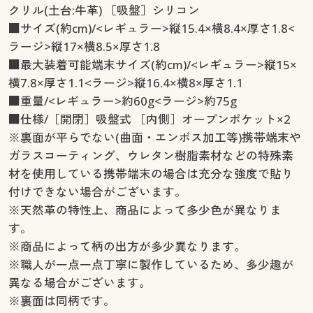
クリル(土台:牛革) ［吸盤］シリコン
■サイズ(約cm)/<レギュラー>縦15.4×横8.4×厚さ1.8<
ラージ>縦17×横8.5×厚さ1.8
■最大装着可能端末サイズ(約cm)/<レギュラー>縦15×
横7.8×厚さ1.1<ラージ>縦16.4×横8×厚さ1.1
■重量/<レギュラー>約60g<ラージ>約75g
■仕様/［開閉］吸盤式 ［内側］オープンポケット×2
※裏面が平らでない(曲面・エンボス加工等)携帯端末や
ガラスコーティング、ウレタン樹脂素材などの特殊素
材を使用している携帯端末の場合は充分な強度で貼り
付けできない場合がございます。
※天然革の特性上、商品によって多少色が異なりま
す。
※商品によって柄の出方が多少異なります。
※職人が一点一点丁寧に製作しているため、多少趣が
異なる場合がございます。
※裏面は同柄です。