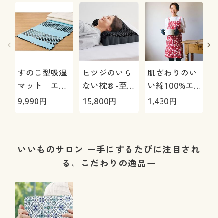
すのこ型吸湿
ヒツジのいら
肌ざわりのい
マット「エア
ない枕® -至
い綿100%エ
ージョブ®」
極-
プロン
9,990
円
15,800
円
1,430
円
1
Max
いいものサロン ー手にするたびに注目され
る、こだわりの逸品ー