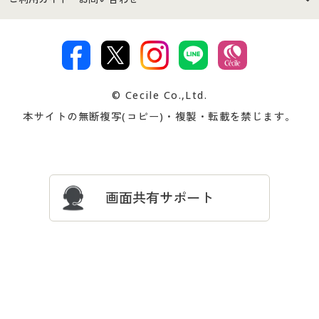
特定商取引法に基づく表示
古物営業法に基づく表示
カタログ・チラシからのご注
デジタルカタログ
ご注文は
お届けは
文
著作権・商標について
会社案内
交換・返品は
お支払は
カタログ無料プレゼント
特集一覧
© Cecile Co.,Ltd.
会員登録・お客様情報変更に
お客様番号・パスワードをお
本サイトの無断複写(コピー)・複製・転載を禁じます。
プレゼント＆キャンペーン
サイトマップ
ついて
忘れの場合
サイズガイド
よくある質問とお問い合わせ
画面共有サポート