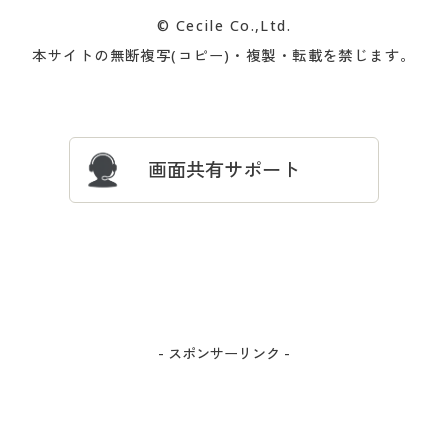
カタログ無料プレゼント
特集一覧
© Cecile Co.,Ltd.
会員登録・お客様情報変更に
お客様番号・パスワードをお
本サイトの無断複写(コピー)・複製・転載を禁じます。
プレゼント＆キャンペーン
サイトマップ
ついて
忘れの場合
サイズガイド
よくある質問とお問い合わせ
画面共有サポート
- スポンサーリンク -