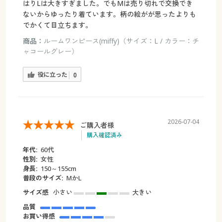
はりLは大きすぎました。でもMは売り切れで交換でき
ないからゆったり着ています。柄の絵がが思ったよりも
でかくて目立ちます。
商品：
ルームワンピース(miffy)（サイズ：L / カラー：チ
ャコールグレー）
役に立った
0
2026-07-04
ご購入者様
購入確認済み
年代:
60代
性別:
女性
身長:
150～155cm
普段のサイズ:
MかL
サイズ感
小さい
大きい
品質
お買い得感