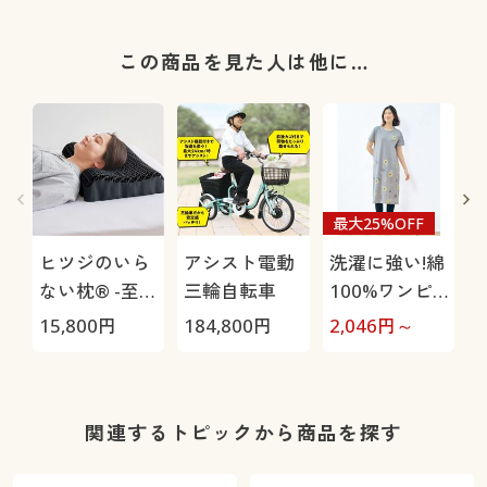
この商品を見た人は他に…
最大25%OFF
ヒツジのいら
アシスト電動
洗濯に強い!綿
ない枕® -至
三輪自転車
100%ワンピ
極-
ース
15,800
円
184,800
円
2,046
円～
1
丈
関連するトピックから商品を探す