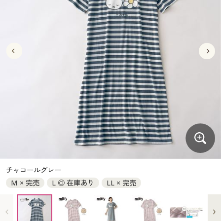
大きいサイズ
制服・スクールすべて
美容・健康・サプリメント
寝具・ベッド
制服・スクール
美容・健康通販すべて
家具・収納
キッチン・雑貨・日用品
バーゲン
大きいサイズ通販すべて
制服・学生服
カーテン・ラグ・ファブリック
大きいサイズ
制服・スクールすべて
美容・健康・サプリメント
寝具・ベッド
詳細検索
バーゲンセール
大きいサイズ レディース服
ジュニア・ティーンズ下着
バーゲン
大きいサイズ通販すべて
制服・学生服
カーテン・ラグ・ファブリック
商品カテゴリ一覧
シークレットセール
大きいサイズ レディース下着
詳細検索
バーゲンセール
大きいサイズ レディース服
ジュニア・ティーンズ下着
カタログ
大きいサイズ メンズ
商品カテゴリ一覧
シークレットセール
大きいサイズ レディース下着
カタログ・チラシからのご注文
カタログ
大きいサイズ 事務・制服
大きいサイズ メンズ
デジタルカタログ
カタログ・チラシからのご注文
チャコールグレー
大きいサイズ 事務・制服
M × 完売
L ◎ 在庫あり
LL × 完売
カタログ無料プレゼント
デジタルカタログ
会員メニュー