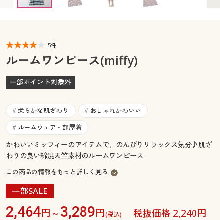
カタログ無料プレゼント
マイページ
会員メニュー
閲覧履歴
5件
マイページ
ルームワンピース(miffy)
お気に入り
閲覧履歴
一部ポイント対象外
サポート
お気に入り
柔らかな肌ざわり
おしゃれかわいい
#
#
ご利用ガイド
サポート
ルームウェア・部屋着
#
かわいいミッフィーのアイテムで、のんびりリラックス気分♪肌ざ
よくある質問とお問い合わせ
ご利用ガイド
わりの良い綿混天竺素材のルームワンピース
この商品の情報をもっと詳しく見る
よくある質問とお問い合わせ
一部SALE
2,464
3,289
円～
円
税抜価格 2,240円
(税込)