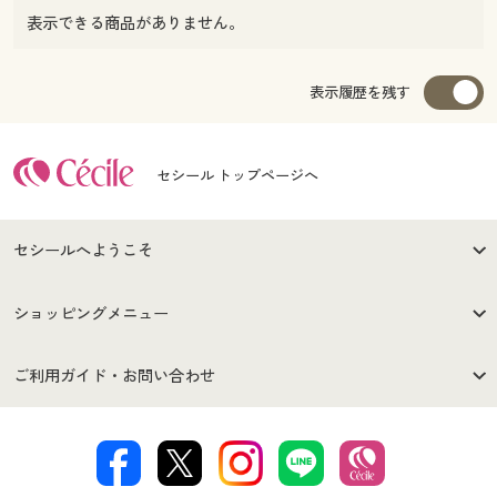
表示できる商品がありません。
表示履歴を残す
セシール トップページへ
セシールへようこそ
はじめての方へ
ご利用環境について
ショッピングメニュー
セシールご利用規約
プライバシーポリシー
商品カテゴリ
バーゲンセール
ご利用ガイド・お問い合わせ
特定商取引法に基づく表示
古物営業法に基づく表示
カタログ・チラシからのご注
デジタルカタログ
ご注文は
お届けは
文
著作権・商標について
会社案内
交換・返品は
お支払は