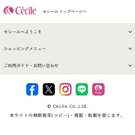
セシール トップページへ
セシールへようこそ
はじめての方へ
ご利用環境について
ショッピングメニュー
セシールご利用規約
プライバシーポリシー
商品カテゴリ
バーゲンセール
ご利用ガイド・お問い合わせ
特定商取引法に基づく表示
古物営業法に基づく表示
カタログ・チラシからのご注
デジタルカタログ
ご注文は
お届けは
文
著作権・商標について
会社案内
交換・返品は
お支払は
カタログ無料プレゼント
特集一覧
© Cecile Co.,Ltd.
会員登録・お客様情報変更に
お客様番号・パスワードをお
本サイトの無断複写(コピー)・複製・転載を禁じます。
プレゼント＆キャンペーン
サイトマップ
ついて
忘れの場合
サイズガイド
よくある質問とお問い合わせ