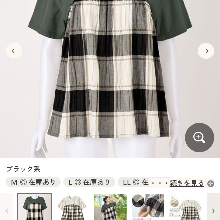
大きいサイズ
制服・スクールすべて
美容・健康・サプリメント
寝具・ベッド
制服・スクール
美容・健康通販すべて
家具・収納
キッチン・雑貨・日用品
バーゲン
大きいサイズ通販すべて
制服・学生服
カーテン・ラグ・ファブリック
大きいサイズ
制服・スクールすべて
美容・健康・サプリメント
寝具・ベッド
詳細検索
バーゲンセール
大きいサイズ レディース服
ジュニア・ティーンズ下着
バーゲン
大きいサイズ通販すべて
制服・学生服
カーテン・ラグ・ファブリック
商品カテゴリ一覧
シークレットセール
大きいサイズ レディース下着
詳細検索
バーゲンセール
大きいサイズ レディース服
ジュニア・ティーンズ下着
カタログ
大きいサイズ メンズ
商品カテゴリ一覧
シークレットセール
大きいサイズ レディース下着
カタログ・チラシからのご注文
カタログ
大きいサイズ 事務・制服
大きいサイズ メンズ
デジタルカタログ
カタログ・チラシからのご注文
ブラック系
大きいサイズ 事務・制服
M ◎ 在庫あり
L ◎ 在庫あり
LL ◎ 在庫あり
続きを見る
カタログ無料プレゼント
デジタルカタログ
3L ◎ 在庫あり
会員メニュー