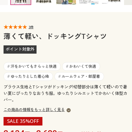
カタログ無料プレゼント
マイページ
会員メニュー
閲覧履歴
3件
マイページ
薄くて軽い、ドッキングTシャツ
お気に入り
閲覧履歴
ポイント対象外
サポート
お気に入り
汗をかいてもさらっと快適
かわいくて快適
#
#
ご利用ガイド
サポート
ゆったりとした着心地
ルームウェア・部屋着
#
#
ブラウス生地とTシャツがドッキング!切替部分は薄くて軽いので暑
よくある質問とお問い合わせ
ご利用ガイド
い夏にぴったりなおうち服。ゆったりシルエットでかわいく体型カ
バー。
よくある質問とお問い合わせ
この商品の情報をもっと詳しく見る
SALE 35%OFF