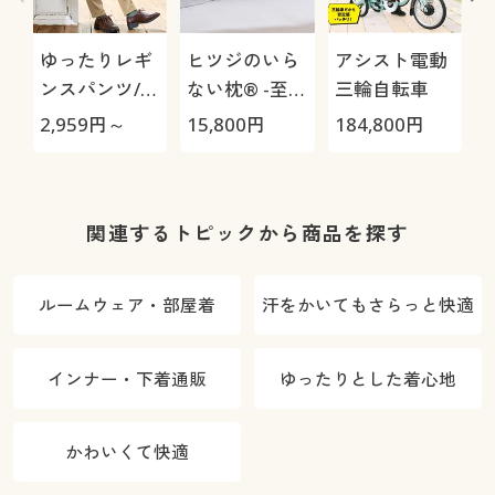
ゆったりレギ
ヒツジのいら
アシスト電動
ンスパンツ/細
ない枕® -至
三輪自転車
見えが叶うら
極-
H
2,959
円～
15,800
円
184,800
円
4
くちんテーパ
0
ード(ストレッ
チ・UVカッ
ト・速乾・洗
関連するトピックから商品を探す
濯機OK)
ルームウェア・部屋着
汗をかいてもさらっと快適
インナー・下着通販
ゆったりとした着心地
かわいくて快適