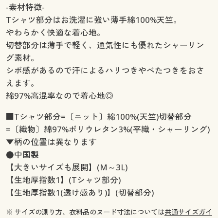
-素材特徴-
Tシャツ部分はお洗濯に強い薄手綿100%天竺。
やわらかく快適な着心地。
切替部分は薄手で軽く、通気性にも優れたシャーリン
グ素材。
シボ感があるので汗によるハリつきやべたつきをおさ
えます。
綿97%高混率なので着心地◎
■Tシャツ部分=〔ニット〕綿100%(天竺)切替部分
=〔織物〕綿97%ポリウレタン3%(平織・シャーリング)
▼柄の位置は異なります
●中国製
【大きいサイズも展開】(M～3L)
【生地厚指数1】(Tシャツ部分)
【生地厚指数1(透け感あり)】(切替部分)
※ サイズの測り方、衣料品のヌード寸法については
共通サイズガイ