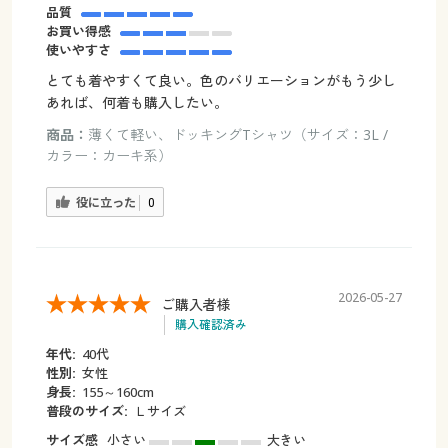
品質
お買い得感
使いやすさ
とても着やすくて良い。色のバリエーションがもう少し
あれば、何着も購入したい。
商品：
薄くて軽い、ドッキングTシャツ（サイズ：3L /
カラー：カーキ系）
役に立った
0
2026-05-27
ご購入者様
購入確認済み
年代:
40代
性別:
女性
身長:
155～160cm
普段のサイズ:
Ｌサイズ
サイズ感
小さい
大きい