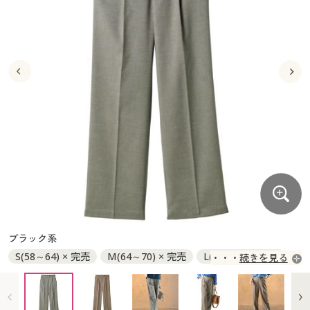
大きいサイズ
制服・スクールすべて
美容・健康・サプリメント
寝具・ベッド
制服・スクール
美容・健康通販すべて
家具・収納
キッチン・雑貨・日用品
バーゲン
大きいサイズ通販すべて
制服・学生服
カーテン・ラグ・ファブリック
大きいサイズ
制服・スクールすべて
美容・健康・サプリメント
寝具・ベッド
詳細検索
バーゲンセール
大きいサイズ レディース服
ジュニア・ティーンズ下着
バーゲン
大きいサイズ通販すべて
制服・学生服
カーテン・ラグ・ファブリック
商品カテゴリ一覧
シークレットセール
大きいサイズ レディース下着
詳細検索
バーゲンセール
大きいサイズ レディース服
ジュニア・ティーンズ下着
カタログ
大きいサイズ メンズ
商品カテゴリ一覧
シークレットセール
大きいサイズ レディース下着
カタログ・チラシからのご注文
カタログ
大きいサイズ 事務・制服
大きいサイズ メンズ
デジタルカタログ
カタログ・チラシからのご注文
ブラック系
大きいサイズ 事務・制服
S(58～64) × 完売
M(64～70) × 完売
L(69～77) × 完売
続きを見る
カタログ無料プレゼント
デジタルカタログ
LL(77～85) × 完売
3L(85～93) ○ 在庫わずか
会員メニュー