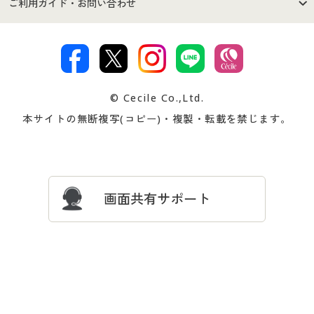
商品カテゴリ
バーゲンセール
ご利用ガイド・お問い合わせ
特定商取引法に基づく表示
古物営業法に基づく表示
カタログ・チラシからのご注
デジタルカタログ
ご注文は
お届けは
文
著作権・商標について
会社案内
交換・返品は
お支払は
カタログ無料プレゼント
特集一覧
© Cecile Co.,Ltd.
会員登録・お客様情報変更に
お客様番号・パスワードをお
本サイトの無断複写(コピー)・複製・転載を禁じます。
プレゼント＆キャンペーン
サイトマップ
ついて
忘れの場合
サイズガイド
よくある質問とお問い合わせ
画面共有サポート