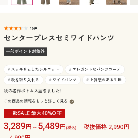
カタログ無料プレゼント
マイページ
会員メニュー
閲覧履歴
16件
マイページ
センタープレスセミワイドパンツ
お気に入り
閲覧履歴
一部ポイント対象外
サポート
お気に入り
スッキリとしたシルエット
エレガントなパンツコーデ
#
#
ご利用ガイド
サポート
秋を取り入れる
ワイドパンツ
上質感のある生地
#
#
#
秋の名作ボトムス届きました!
よくある質問とお問い合わせ
ご利用ガイド
この商品の情報をもっと詳しく見る
よくある質問とお問い合わせ
一部SALE 最大40%OFF
3,289
5,489
円～
円
税抜価格 2,990円
(税込)
～4,990円