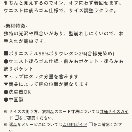
きちんと見えするのでオン、オフ問わず着回せます。
ウエストは後ろゴム仕様で、サイズ調整ラクラク。
-素材特徴-
独特の光沢や風合いがあり、型崩れしにくいので、お
手入れが簡単です。
■ポリエステル98%ポリウレタン2%(合繊先染め)
●ウエスト後ろゴム仕様・前左右ポケット・後ろ左右
飾りポケット
▼ヒップはタック分量を含みます
▼商品によって柄の位置が異なります
●洗濯機OK
●中国製
※ サイズの測り方、衣料品のヌード寸法については
共通サイズガイ
ド
をご確認ください。
※ 返品などサービスについては
ご利用ガイド
をご確認くださ
い。