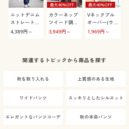
最大40%OFF
最大40%OFF
ニットデニム
カラーネップ
Vネックプル
ストレートパ
ツイード調ワ
オーバー(ウー
ンツ(スマート
イドパンツ
ル混・洗濯機
4,389
円～
3,949
円～
1,969
円～
3
ニットジーン
OK)
ズ)(全方向ス
トレッチ・や
わらか・選べ
関連するトピックから商品を探す
る4レング
ス・洗濯機
秋を取り入れる
上質感のある生地
OK・1年中は
ける)
ワイドパンツ
スッキリとしたシルエット
エレガントなパンツコーデ
秋の本命パンツ