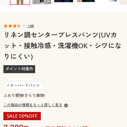
カタログ無料プレゼント
マイページ
会員メニュー
閲覧履歴
13件
マイページ
リネン調センタープレスパンツ(UVカ
お気に入り
ット・接触冷感・洗濯機OK・シワにな
閲覧履歴
りにくい)
サポート
お気に入り
ご利用ガイド
ポイント対象外
サポート
よくある質問とお問い合わせ
テーパードパンツ
#
ご利用ガイド
ふわり軽快!さらり爽快!
よくある質問とお問い合わせ
この商品の情報をもっと詳しく見る
SALE 50%OFF