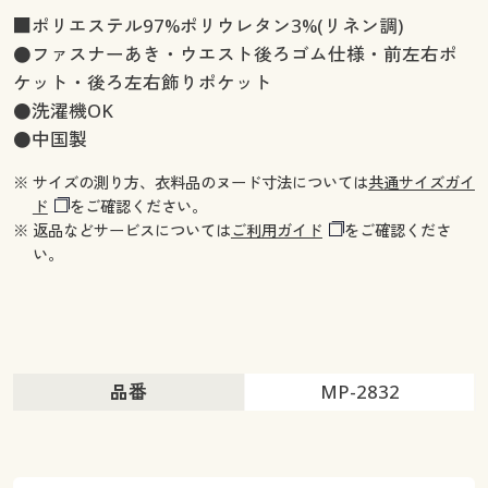
■ポリエステル97%ポリウレタン3%(リネン調)
●ファスナーあき・ウエスト後ろゴム仕様・前左右ポ
ケット・後ろ左右飾りポケット
●洗濯機OK
●中国製
※ サイズの測り方、衣料品のヌード寸法については
共通サイズガイ
ド
をご確認ください。
※ 返品などサービスについては
ご利用ガイド
をご確認くださ
い。
品番
MP-2832