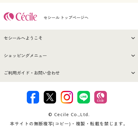
セシール トップページへ
セシールへようこそ
はじめての方へ
ご利用環境について
ショッピングメニュー
セシールご利用規約
プライバシーポリシー
商品カテゴリ
バーゲンセール
ご利用ガイド・お問い合わせ
特定商取引法に基づく表示
古物営業法に基づく表示
カタログ・チラシからのご注
デジタルカタログ
ご注文は
お届けは
文
著作権・商標について
会社案内
交換・返品は
お支払は
カタログ無料プレゼント
特集一覧
© Cecile Co.,Ltd.
会員登録・お客様情報変更に
お客様番号・パスワードをお
本サイトの無断複写(コピー)・複製・転載を禁じます。
プレゼント＆キャンペーン
サイトマップ
ついて
忘れの場合