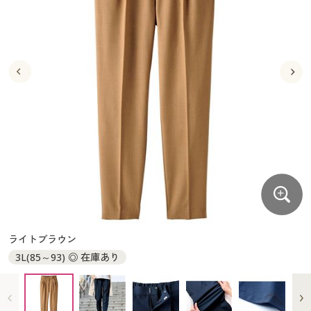
大きいサイズ
制服・スクールすべて
美容・健康・サプリメント
寝具・ベッド
制服・スクール
美容・健康通販すべて
家具・収納
キッチン・雑貨・日用品
バーゲン
大きいサイズ通販すべて
制服・学生服
カーテン・ラグ・ファブリック
大きいサイズ
制服・スクールすべて
美容・健康・サプリメント
寝具・ベッド
詳細検索
バーゲンセール
大きいサイズ レディース服
ジュニア・ティーンズ下着
バーゲン
大きいサイズ通販すべて
制服・学生服
カーテン・ラグ・ファブリック
商品カテゴリ一覧
シークレットセール
大きいサイズ レディース下着
詳細検索
バーゲンセール
大きいサイズ レディース服
ジュニア・ティーンズ下着
カタログ
大きいサイズ メンズ
商品カテゴリ一覧
シークレットセール
大きいサイズ レディース下着
カタログ・チラシからのご注文
カタログ
大きいサイズ 事務・制服
大きいサイズ メンズ
デジタルカタログ
カタログ・チラシからのご注文
ライトブラウン
大きいサイズ 事務・制服
3L(85～93) ◎ 在庫あり
カタログ無料プレゼント
デジタルカタログ
会員メニュー