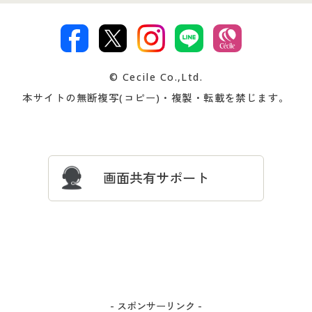
特定商取引法に基づく表示
古物営業法に基づく表示
カタログ・チラシからのご注
デジタルカタログ
ご注文は
お届けは
文
著作権・商標について
会社案内
交換・返品は
お支払は
カタログ無料プレゼント
特集一覧
© Cecile Co.,Ltd.
会員登録・お客様情報変更に
お客様番号・パスワードをお
本サイトの無断複写(コピー)・複製・転載を禁じます。
プレゼント＆キャンペーン
サイトマップ
ついて
忘れの場合
サイズガイド
よくある質問とお問い合わせ
画面共有サポート
- スポンサーリンク -