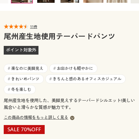
カタログ無料プレゼント
マイページ
会員メニュー
11件
閲覧履歴
マイページ
尾州産生地使用テーパードパンツ
お気に入り
閲覧履歴
ポイント対象外
サポート
お気に入り
楽なのに美脚見え
お出かけも軽やかに
#
#
ご利用ガイド
きれいめパンツ
きちんと感のあるオフィスカジュアル
#
#
サポート
冬を楽しむ
#
よくある質問とお問い合わせ
ご利用ガイド
尾州産生地を使用した、美脚見えするテーパードシルエット!美しい
風合いと滑らかな質感が魅力です。
よくある質問とお問い合わせ
この商品の情報をもっと詳しく見る
SALE 70%OFF