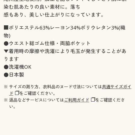
染む肌あたりの良い素材に。落ち
感もあり、美しい仕上がりになっています。
■ポリエステル63%レーヨン34%ポリウレタン3%(織
物)
●ウエスト総ゴム仕様・両脇ポケット
▼着用時の摩擦や洗濯により毛玉が発生することがあ
ります
●洗濯機OK
●日本製
※ サイズの測り方、衣料品のヌード寸法については
共通サイズガイ
ド
をご確認ください。
※ 返品などサービスについては
ご利用ガイド
をご確認くださ
い。