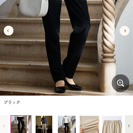
大きいサイズ
制服・スクールすべて
美容・健康・サプリメント
寝具・ベッド
制服・スクール
美容・健康通販すべて
家具・収納
キッチン・雑貨・日用品
バーゲン
大きいサイズ通販すべて
制服・学生服
カーテン・ラグ・ファブリック
大きいサイズ
制服・スクールすべて
美容・健康・サプリメント
寝具・ベッド
詳細検索
バーゲンセール
大きいサイズ レディース服
ジュニア・ティーンズ下着
バーゲン
大きいサイズ通販すべて
制服・学生服
カーテン・ラグ・ファブリック
商品カテゴリ一覧
シークレットセール
大きいサイズ レディース下着
詳細検索
バーゲンセール
大きいサイズ レディース服
ジュニア・ティーンズ下着
カタログ
大きいサイズ メンズ
商品カテゴリ一覧
シークレットセール
大きいサイズ レディース下着
カタログ・チラシからのご注文
カタログ
大きいサイズ 事務・制服
大きいサイズ メンズ
デジタルカタログ
カタログ・チラシからのご注文
ブラック
大きいサイズ 事務・制服
カタログ無料プレゼント
デジタルカタログ
会員メニュー