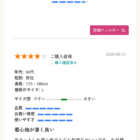
詳細フィルター
2026-06-13
ご購入者様
購入確認済み
年代:
60代
性別:
男性
身長:
175～180cm
普段のサイズ:
L
サイズ感
小さい
大きい
品質
お買い得感
使いやすさ
着心地が凄く良い
サラッとした着心地でとても気持ちがいいです。ただ襟