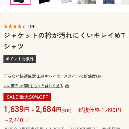
カタログ無料プレゼント
マイページ
会員メニュー
閲覧履歴
15件
マイページ
ジャケットの衿が汚れにくいキレイめT
お気に入り
シャツ
閲覧履歴
サポート
ポイント対象外
お気に入り
ご利用ガイド
サポート
汗らない快適生活!上品キレイなTスタイルで好感度UP!
よくある質問とお問い合わせ
この商品の情報をもっと詳しく見る
ご利用ガイド
SALE 最大50%OFF
よくある質問とお問い合わせ
1,639
2,684
円～
円
税抜価格 1,490円
(税込)
～2,440円