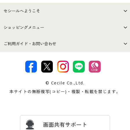
セシールへようこそ
はじめての方へ
ご利用環境について
ショッピングメニュー
セシールご利用規約
プライバシーポリシー
商品カテゴリ
バーゲンセール
ご利用ガイド・お問い合わせ
特定商取引法に基づく表示
古物営業法に基づく表示
カタログ・チラシからのご注
デジタルカタログ
ご注文は
お届けは
文
著作権・商標について
会社案内
交換・返品は
お支払は
カタログ無料プレゼント
特集一覧
© Cecile Co.,Ltd.
会員登録・お客様情報変更に
お客様番号・パスワードをお
本サイトの無断複写(コピー)・複製・転載を禁じます。
プレゼント＆キャンペーン
サイトマップ
ついて
忘れの場合
サイズガイド
よくある質問とお問い合わせ
画面共有サポート