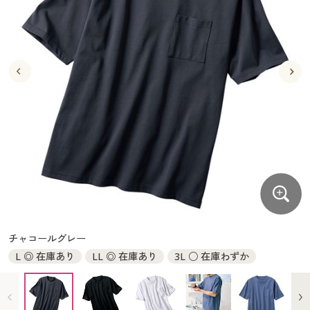
大きいサイズ
制服・スクールすべて
美容・健康・サプリメント
寝具・ベッド
制服・スクール
美容・健康通販すべて
家具・収納
キッチン・雑貨・日用品
バーゲン
大きいサイズ通販すべて
制服・学生服
カーテン・ラグ・ファブリック
大きいサイズ
制服・スクールすべて
美容・健康・サプリメント
寝具・ベッド
詳細検索
バーゲンセール
大きいサイズ レディース服
ジュニア・ティーンズ下着
バーゲン
大きいサイズ通販すべて
制服・学生服
カーテン・ラグ・ファブリック
商品カテゴリ一覧
シークレットセール
大きいサイズ レディース下着
詳細検索
バーゲンセール
大きいサイズ レディース服
ジュニア・ティーンズ下着
カタログ
大きいサイズ メンズ
商品カテゴリ一覧
シークレットセール
大きいサイズ レディース下着
カタログ・チラシからのご注文
カタログ
大きいサイズ 事務・制服
大きいサイズ メンズ
デジタルカタログ
カタログ・チラシからのご注文
チャコールグレー
大きいサイズ 事務・制服
L ◎ 在庫あり
LL ◎ 在庫あり
3L ○ 在庫わずか
カタログ無料プレゼント
デジタルカタログ
会員メニュー