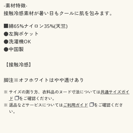
-素材特徴-
接触冷感素材が暑い日もクールに肌を包みます。
■綿65%ナイロン35%(天竺)
●左胸ポケット
●洗濯機OK
●中国製
【接触冷感】
脚注※オフホワイトはやや透けあり
※ サイズの測り方、衣料品のヌード寸法については
共通サイズガイ
ド
をご確認ください。
※ 返品などサービスについては
ご利用ガイド
をご確認くださ
い。