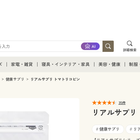
詳細検索
ズ
家電・雑貨
寝具・インテリア・家具
美容・健康
制服
て
ズ通販すべて
家電・雑貨すべて
寝具・インテリア・家具通販すべて
美容・健康通販すべ
制服
健康サプリ
リアルサプリ トマトリコピン
ズファッション
家電
家具・収納
美容・健康・サプリ
制服
35件
ズ下着
キッチン・雑貨・日用品
寝具・ベッド
ジュ
リアルサプリ
着
カーテン・ラグ・ファブリック
健康サプリ
リ
#
#