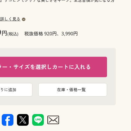
】リコピンでクリアな美しさをキープ。生活習慣が気になる方
大きいサイズ 事務・制服
詳しく見る
9
円
税抜価格 920円、3,990円
(税込)
ラー・サイズを選択しカートに入れる
りに追加
在庫・価格一覧
Mサイズ(ボ