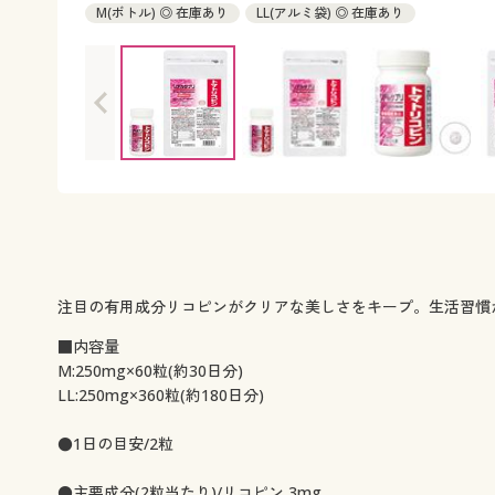
M(ボトル) ◎ 在庫あり
LL(アルミ袋) ◎ 在庫あり
注目の有用成分リコピンがクリアな美しさをキープ。生活習慣
■内容量
M:250mg×60粒(約30日分)
LL:250mg×360粒(約180日分)
●1日の目安/2粒
●主要成分(2粒当たり)/リコピン 3mg