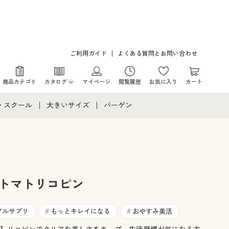
ご利用ガイド
よくある質問とお問い合わせ
商品カテゴリ
カタログ
マイページ
閲覧履歴
お気に入り
カート
カタログ・チラシからのご注文
・スクール
大きいサイズ
バーゲン
デジタルカタログ
て
・スクールすべて
大きいサイズ通販すべて
バーゲンセール
カタログ無料プレゼント
メント
・学生服
大きいサイズ レディース服
シークレットセール
ニア・ティーンズ下着
大きいサイズ レディース下着
 トマトリコピン
大きいサイズ メンズ
アルサプリ
もっとキレイになる
おやすみ美活
#
#