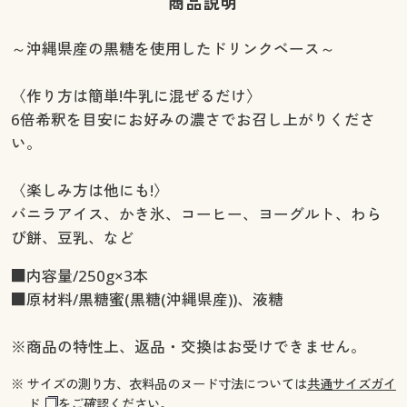
商品説明
～沖縄県産の黒糖を使用したドリンクベース～
〈作り方は簡単!牛乳に混ぜるだけ〉
6倍希釈を目安にお好みの濃さでお召し上がりくださ
い。
〈楽しみ方は他にも!〉
バニラアイス、かき氷、コーヒー、ヨーグルト、わら
び餅、豆乳、など
■内容量/250g×3本
■原材料/黒糖蜜(黒糖(沖縄県産))、液糖
※商品の特性上、返品・交換はお受けできません。
※ サイズの測り方、衣料品のヌード寸法については
共通サイズガイ
ド
をご確認ください。