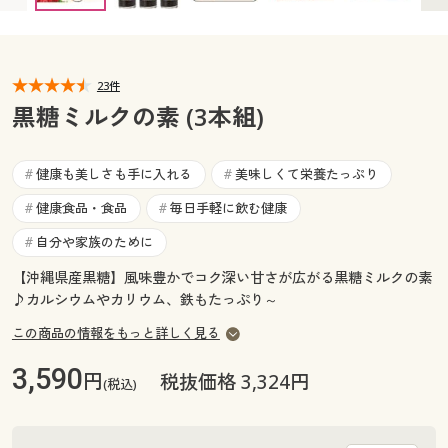
カタログ無料プレゼント
マイページ
会員メニュー
23件
閲覧履歴
マイページ
黒糖ミルクの素 (3本組)
お気に入り
閲覧履歴
健康も美しさも手に入れる
美味しくて栄養たっぷり
#
#
サポート
健康食品・食品
毎日手軽に飲む健康
#
#
お気に入り
ご利用ガイド
自分や家族のために
#
サポート
【沖縄県産黒糖】風味豊かでコク深い甘さが広がる黒糖ミルクの素
よくある質問とお問い合わせ
♪カルシウムやカリウム、鉄もたっぷり～
ご利用ガイド
この商品の情報をもっと詳しく見る
よくある質問とお問い合わせ
3,590
円
税抜価格 3,324円
(税込)