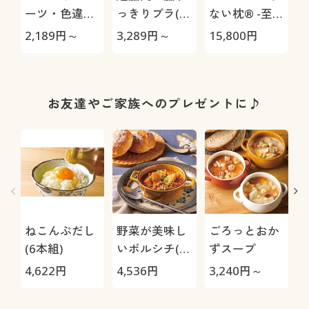
ーツ・色違い
っきりブラ(ソ
ない枕® -至
3枚組(綿
フトワイヤー
極-
2,189
円～
3,289
円～
15,800
円
1
100%・はき
入り・フルカ
こみ丈スタン
ップ)
ダード)
お友達やご家族へのプレゼントに♪
ねこんぶだし
野菜が美味し
ごろっとおか
(6本組)
いボルシチ(7
ずスープ
袋セット)
4,622
円
4,536
円
3,240
円～
4