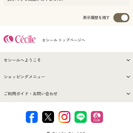
表示履歴を残す
セシール トップページへ
セシールへようこそ
はじめての方へ
ご利用環境について
ショッピングメニュー
セシールご利用規約
プライバシーポリシー
商品カテゴリ
バーゲンセール
ご利用ガイド・お問い合わせ
特定商取引法に基づく表示
古物営業法に基づく表示
カタログ・チラシからのご注
デジタルカタログ
ご注文は
お届けは
文
著作権・商標について
会社案内
交換・返品は
お支払は
カタログ無料プレゼント
特集一覧