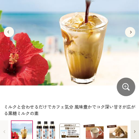
大きいサイズ
制服・スクールすべて
美容・健康・サプリメント
寝具・ベッド
制服・スクール
美容・健康通販すべて
家具・収納
キッチン・雑貨・日用品
バーゲン
大きいサイズ通販すべて
制服・学生服
カーテン・ラグ・ファブリック
大きいサイズ
制服・スクールすべて
美容・健康・サプリメント
寝具・ベッド
詳細検索
バーゲンセール
大きいサイズ レディース服
ジュニア・ティーンズ下着
バーゲン
大きいサイズ通販すべて
制服・学生服
カーテン・ラグ・ファブリック
商品カテゴリ一覧
シークレットセール
大きいサイズ レディース下着
詳細検索
バーゲンセール
大きいサイズ レディース服
ジュニア・ティーンズ下着
カタログ
大きいサイズ メンズ
商品カテゴリ一覧
シークレットセール
大きいサイズ レディース下着
カタログ・チラシからのご注文
カタログ
大きいサイズ 事務・制服
大きいサイズ メンズ
デジタルカタログ
カタログ・チラシからのご注文
ミルクと合わせるだけでカフェ気分 風味豊かでコク深い甘さが広が
大きいサイズ 事務・制服
る黒糖ミルクの素
カタログ無料プレゼント
デジタルカタログ
会員メニュー