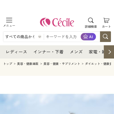
商品を探す
レディース
商品を探す
詳細検索
カート
インナー・下着
レディース通販すべて
レディース
メンズ
インナー・下着通販すべて
レディースファッション
インナー・下着
レディース通販すべて
レディース
インナー・下着
メンズ
家電・雑貨
家電・雑貨
メンズ通販すべて
女性下着
女性下着
メンズ
インナー・下着通販すべて
レディースファッション
トップ
美容・健康通販
美容・健康・サプリメント
ダイエット・健康食
寝具・インテリア・家具
家電・雑貨すべて
メンズファッション
メンズ下着
家電・雑貨
メンズ通販すべて
女性下着
女性下着
美容・健康
寝具・インテリア・家具通販すべて
家電
メンズ下着
ジュニア・ティーンズ下着
寝具・インテリア・家具
家電・雑貨すべて
メンズファッション
メンズ下着
制服・スクール
美容・健康通販すべて
家具・収納
キッチン・雑貨・日用品
美容・健康
寝具・インテリア・家具通販すべて
家電
メンズ下着
ジュニア・ティーンズ下着