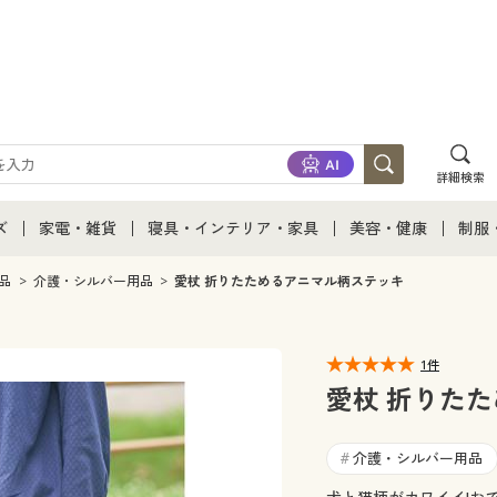
詳細検索
ズ
家電・雑貨
寝具・インテリア・家具
美容・健康
制服
て
ズ通販すべて
家電・雑貨すべて
寝具・インテリア・家具通販すべて
美容・健康通販すべ
制服
品
介護・シルバー用品
愛杖 折りたためるアニマル柄ステッキ
ズファッション
家電
家具・収納
美容・健康・サプリ
制服
1件
ズ下着
キッチン・雑貨・日用品
寝具・ベッド
ジュ
愛杖 折りた
着
カーテン・ラグ・ファブリック
介護・シルバー用品
#