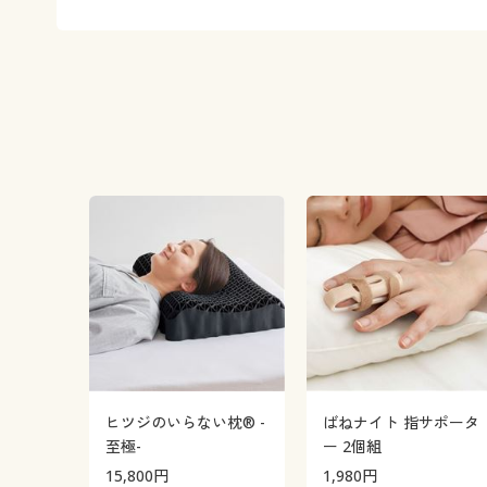
ヒツジのいらない枕® -
ばねナイト 指サポータ
至極-
ー 2個組
15,800
円
1,980
円