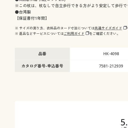
※この杖は、杖なしで自立歩行できる方がより安定して歩行で
●台湾製
【保証書付1年間】
※ サイズの測り方、衣料品のヌード寸法については
共通サイズガイド
※ 返品などサービスについては
ご利用ガイド
をご確認ください。
品番
HK-4098
カタログ番号-申込番号
7581-212939
5