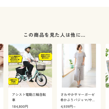
この商品を見た人は他に…
アシスト電動三輪自転
さわやかサマーガーゼ
車
®かぶりパジャマ/やみ
つきの軽さ!(綿99%)
184,800
円
4,939
円～