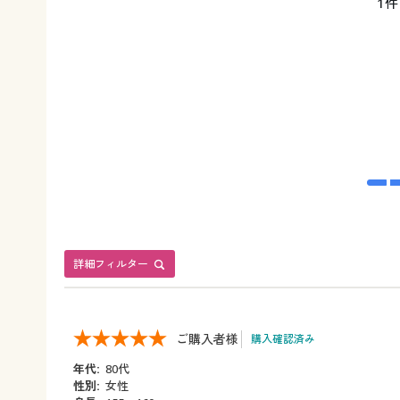
1件
詳細フィルター
ご購入者様
購入確認済み
年代:
80代
性別:
女性