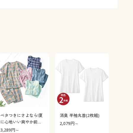
ベタつきにさよなら!夏
消臭 半袖丸首(2枚組)
に心地いい爽やか前開
2,079
円～
きサッカーパジャマ(綿
3,289
円～