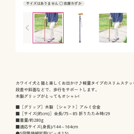
サイズはありません ○ 在庫わずか
カワイイ犬と猫と楽しくお出かけ♪軽量タイプのスリムステッ
段差や斜面などで、歩行をサポートします。
木製グリップがとってもオシャレ!
■［グリップ］木製 ［シャフト］アルミ合金
■［サイズ(約cm)］全長/75～85 折りたたみ時/29
■重量/約280g
■適応サイズ(身長)/144～164cm
●5段階伸縮可能(ピッチ2.5)