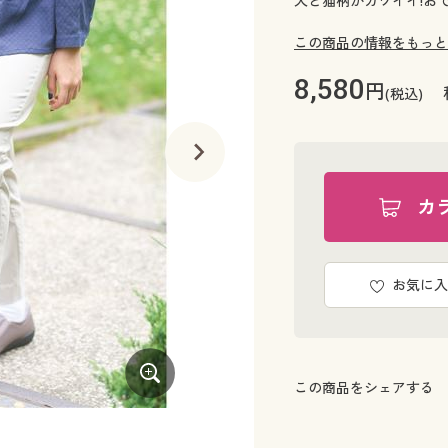
犬と猫柄がカワイイ!お
この商品の情報をもっと
8,580
円
(税込)
カ
お気に入
この商品をシェアする
ネイビー(柴犬)