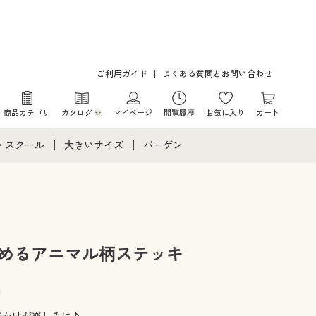
ご利用ガイド
よくある質問とお問い合わせ
商品カテゴリ
カタログ
マイページ
閲覧履歴
お気に入り
カート
カタログ・チラシからのご注文
・スクール
大きいサイズ
バーゲン
デジタルカタログ
て
・スクールすべて
大きいサイズ通販すべて
バーゲンセール
カタログ無料プレゼント
メント
・学生服
大きいサイズ レディース服
シークレットセール
ニア・ティーンズ下着
大きいサイズ レディース下着
ためるアニマル柄ステッキ
大きいサイズ メンズ