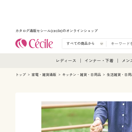
カタログ通販セシール(cecile)のオンラインショップ
レディース
インナー・下着
メン
レディース通販すべて
インナー・下着通販すべ
メン
トップ
家電・雑貨通販
キッチン・雑貨・日用品
生活雑貨・日用
レディースファッション
女性下着
メン
女性下着
メンズ下着
メン
ジュニア・ティーンズ下