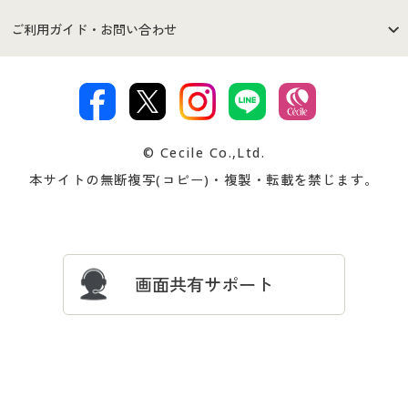
セシールご利用規約
プライバシーポリシー
商品カテゴリ
バーゲンセール
ご利用ガイド・お問い合わせ
特定商取引法に基づく表示
古物営業法に基づく表示
カタログ・チラシからのご注
デジタルカタログ
ご注文は
お届けは
文
著作権・商標について
会社案内
交換・返品は
お支払は
カタログ無料プレゼント
特集一覧
© Cecile Co.,Ltd.
会員登録・お客様情報変更に
お客様番号・パスワードをお
本サイトの無断複写(コピー)・複製・転載を禁じます。
プレゼント＆キャンペーン
サイトマップ
ついて
忘れの場合
サイズガイド
よくある質問とお問い合わせ
画面共有サポート