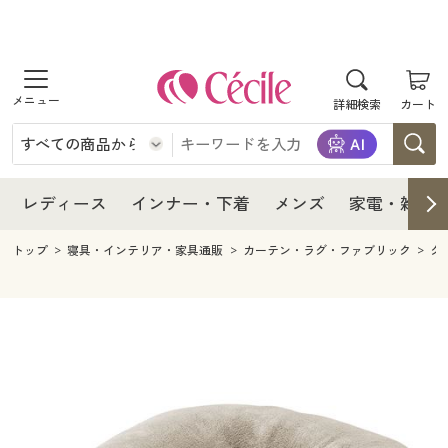
商品を探す
レディース
商品を探す
詳細検索
カート
インナー・下着
レディース通販すべて
レディース
メンズ
インナー・下着通販すべて
レディースファッション
インナー・下着
レディース通販すべて
レディース
インナー・下着
メンズ
家電・雑貨
家電・雑貨
メンズ通販すべて
女性下着
女性下着
メンズ
インナー・下着通販すべて
レディースファッション
トップ
寝具・インテリア・家具通販
カーテン・ラグ・ファブリック
ク
寝具・インテリア・家具
家電・雑貨すべて
メンズファッション
メンズ下着
家電・雑貨
メンズ通販すべて
女性下着
女性下着
美容・健康
寝具・インテリア・家具通販すべて
家電
メンズ下着
ジュニア・ティーンズ下着
寝具・インテリア・家具
家電・雑貨すべて
メンズファッション
メンズ下着
制服・スクール
美容・健康通販すべて
家具・収納
キッチン・雑貨・日用品
美容・健康
寝具・インテリア・家具通販すべて
家電
メンズ下着
ジュニア・ティーンズ下着