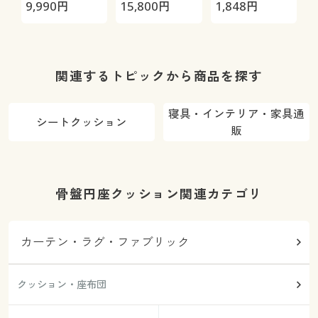
ージョブ®」
極-
9,990
円
15,800
円
1,848
円
1
Max
関連するトピックから商品を探す
寝具・インテリア・家具通
シートクッション
販
骨盤円座クッション関連カテゴリ
カーテン・ラグ・ファブリック
クッション・座布団