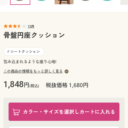
カタログ無料プレゼント
マイページ
会員メニュー
閲覧履歴
15件
マイページ
骨盤円座クッション
お気に入り
閲覧履歴
シートクッション
#
サポート
お気に入り
包み込まれるような座り心地!
ご利用ガイド
この商品の情報をもっと詳しく見る
サポート
1,848
円
税抜価格 1,680円
よくある質問とお問い合わせ
(税込)
ご利用ガイド
よくある質問とお問い合わせ
カラー・サイズを選択しカートに入れる