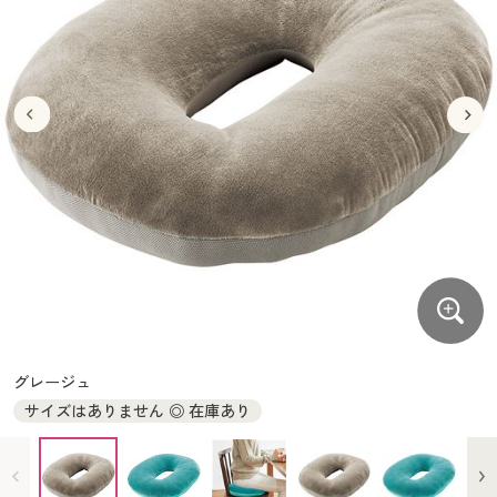
大きいサイズ
制服・スクールすべて
美容・健康・サプリメント
寝具・ベッド
制服・スクール
美容・健康通販すべて
家具・収納
キッチン・雑貨・日用品
バーゲン
大きいサイズ通販すべて
制服・学生服
カーテン・ラグ・ファブリック
大きいサイズ
制服・スクールすべて
美容・健康・サプリメント
寝具・ベッド
詳細検索
バーゲンセール
大きいサイズ レディース服
ジュニア・ティーンズ下着
バーゲン
大きいサイズ通販すべて
制服・学生服
カーテン・ラグ・ファブリック
商品カテゴリ一覧
シークレットセール
大きいサイズ レディース下着
詳細検索
バーゲンセール
大きいサイズ レディース服
ジュニア・ティーンズ下着
カタログ
大きいサイズ メンズ
商品カテゴリ一覧
シークレットセール
大きいサイズ レディース下着
カタログ・チラシからのご注文
カタログ
大きいサイズ 事務・制服
大きいサイズ メンズ
デジタルカタログ
カタログ・チラシからのご注文
グレージュ
大きいサイズ 事務・制服
サイズはありません ◎ 在庫あり
カタログ無料プレゼント
デジタルカタログ
会員メニュー