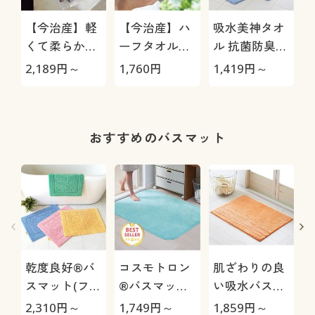
【今治産】軽
【今治産】ハ
吸水美神タオ
くて柔らかい
ーフタオルハ
ル 抗菌防臭加
タオル(同色2
ンカチ(色違い
工つき(同色2
2,189
円～
1,760
円
1,419
円～
1
枚組) 普段使
2枚組)
枚組)
いのタオルを
ちょっと良い
ものに
おすすめのバスマット
乾度良好®バ
コスモトロン
肌ざわりの良
スマット(ファ
®バスマット
い吸水バスマ
イン)
(吸水・速乾)
ット(抗菌防
2,310
円～
1,749
円～
1,859
円～
3