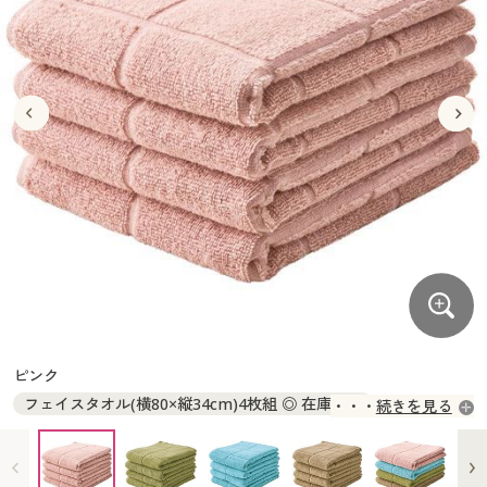
大きいサイズ
制服・スクールすべて
美容・健康・サプリメント
寝具・ベッド
制服・スクール
美容・健康通販すべて
家具・収納
キッチン・雑貨・日用品
バーゲン
大きいサイズ通販すべて
制服・学生服
カーテン・ラグ・ファブリック
大きいサイズ
制服・スクールすべて
美容・健康・サプリメント
寝具・ベッド
詳細検索
バーゲンセール
大きいサイズ レディース服
ジュニア・ティーンズ下着
バーゲン
大きいサイズ通販すべて
制服・学生服
カーテン・ラグ・ファブリック
商品カテゴリ一覧
シークレットセール
大きいサイズ レディース下着
詳細検索
バーゲンセール
大きいサイズ レディース服
ジュニア・ティーンズ下着
カタログ
大きいサイズ メンズ
商品カテゴリ一覧
シークレットセール
大きいサイズ レディース下着
カタログ・チラシからのご注文
カタログ
大きいサイズ 事務・制服
大きいサイズ メンズ
デジタルカタログ
カタログ・チラシからのご注文
ピンク
大きいサイズ 事務・制服
フェイスタオル(横80×縦34cm)4枚組 ◎ 在庫あり
続きを見る
カタログ無料プレゼント
デジタルカタログ
バスタオル(横120×縦60cm)4枚組 ◎ 在庫あり
会員メニュー