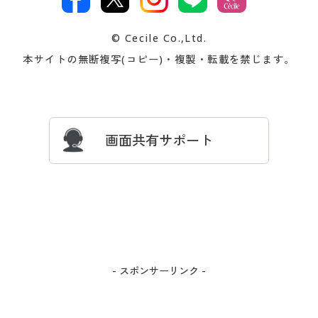
著作権・商標について
会社案内
交換・返品は
お支払は
カタログ無料プレゼント
特集一覧
© Cecile Co.,Ltd.
会員登録・お客様情報変更に
お客様番号・パスワードをお
本サイトの無断複写(コピー)・複製・転載を禁じます。
プレゼント＆キャンペーン
サイトマップ
ついて
忘れの場合
サイズガイド
よくある質問とお問い合わせ
画面共有サポート
- スポンサーリンク -