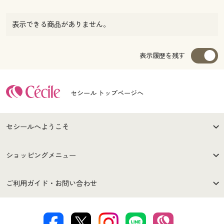
表示できる商品がありません。
表示履歴を残す
セシール トップページへ
セシールへようこそ
はじめての方へ
ご利用環境について
ショッピングメニュー
セシールご利用規約
プライバシーポリシー
商品カテゴリ
バーゲンセール
ご利用ガイド・お問い合わせ
特定商取引法に基づく表示
古物営業法に基づく表示
カタログ・チラシからのご注
デジタルカタログ
ご注文は
お届けは
文