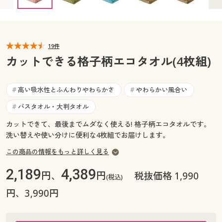
カタログ無料プレゼント
マイページ
会員メニュー
閲覧履歴
19件
マイページ
カットできる格子柄エコタオル(4枚組)
お気に入り
閲覧履歴
高い吸水性とふんわりやわらかさ
やわらかい風合い
#
#
サポート
お気に入り
バスタオル・大判タオル
#
ご利用ガイド
カットできて、最後までムダなく使える! 格子柄エコタオルです。
サポート
洗い替えや使い分けに便利な4枚組でお届けします。
よくある質問とお問い合わせ
この商品の情報をもっと詳しく見る
ご利用ガイド
2,189
4,389
円、
円
税抜価格 1,990
(税込)
よくある質問とお問い合わせ
円、3,990円