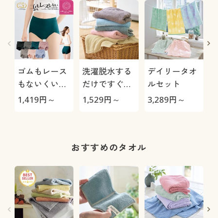
ゴムもレース
洗濯脱水する
デイリータオ
もないくい込
だけですぐ乾
ルセット
みにくいショ
くタオル(同色
1,419
円～
1,529
円～
3,289
円～
1
ーツ(はきこみ
2枚組)
C
丈スタンダー
ド)
おすすめのタオル