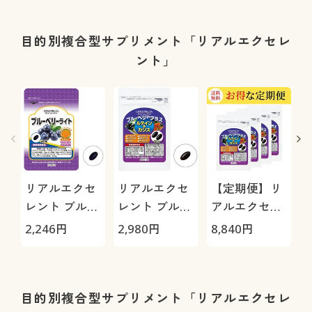
目的別複合型サプリメント「リアルエクセレ
ント」
リアルエクセ
リアルエクセ
【定期便】リ
レント ブルー
レント ブルー
アルエクセレ
ベリーライト
ベリープラス
ント ブルーベ
2,246
円
2,980
円
8,840
円
2
ルテイン&カ
リープラス ル
シス
テイン&カシ
ス120日分
目的別複合型サプリメント「リアルエクセレ