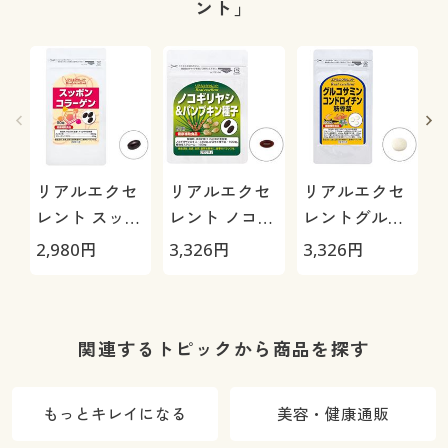
ント」
リアルエクセ
リアルエクセ
リアルエクセ
レント スッポ
レント ノコギ
レントグルコ
ンコラーゲン
リヤシ&パン
サミンコンド
2,980
円
3,326
円
3,326
円
3
プキン種子
ロイチン筋骨
草
関連するトピックから商品を探す
もっとキレイになる
美容・健康通販