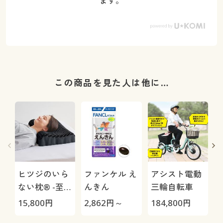
ます。
この商品を見た人は他に…
ヒツジのいら
ファンケル え
アシスト電動
ない枕® -至
んきん
三輪自転車
極-
15,800
円
2,862
円～
184,800
円
1