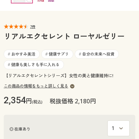
カタログ無料プレゼント
マイページ
会員メニュー
7件
閲覧履歴
マイページ
リアルエクセレント ローヤルゼリー
お気に入り
閲覧履歴
おやすみ美活
健康サプリ
自分の未来へ投資
#
#
#
サポート
健康も美しさも手に入れる
#
お気に入り
ご利用ガイド
【リアルエクセレントシリーズ】女性の美と健康維持に!
サポート
この商品の情報をもっと詳しく見る
よくある質問とお問い合わせ
ご利用ガイド
2,354
円
税抜価格 2,180円
(税込)
よくある質問とお問い合わせ
◎ 在庫あり