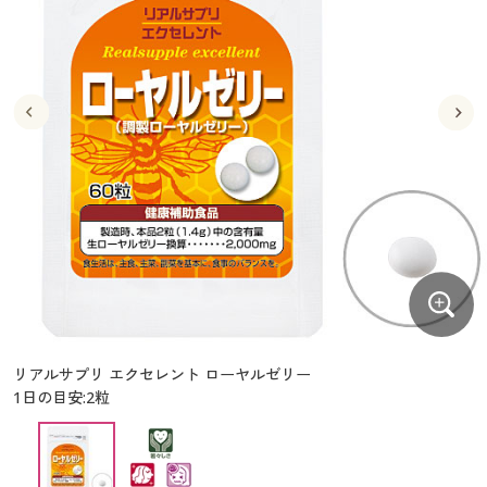
大きいサイズ
制服・スクールすべて
美容・健康・サプリメント
寝具・ベッド
制服・スクール
美容・健康通販すべて
家具・収納
キッチン・雑貨・日用品
バーゲン
大きいサイズ通販すべて
制服・学生服
カーテン・ラグ・ファブリック
大きいサイズ
制服・スクールすべて
美容・健康・サプリメント
寝具・ベッド
詳細検索
バーゲンセール
大きいサイズ レディース服
ジュニア・ティーンズ下着
バーゲン
大きいサイズ通販すべて
制服・学生服
カーテン・ラグ・ファブリック
商品カテゴリ一覧
シークレットセール
大きいサイズ レディース下着
詳細検索
バーゲンセール
大きいサイズ レディース服
ジュニア・ティーンズ下着
カタログ
大きいサイズ メンズ
商品カテゴリ一覧
シークレットセール
大きいサイズ レディース下着
カタログ・チラシからのご注文
カタログ
大きいサイズ 事務・制服
大きいサイズ メンズ
デジタルカタログ
カタログ・チラシからのご注文
リアルサプリ エクセレント ローヤルゼリー
大きいサイズ 事務・制服
1日の目安:2粒
カタログ無料プレゼント
デジタルカタログ
会員メニュー