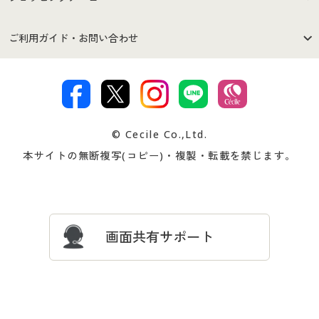
セシールご利用規約
プライバシーポリシー
商品カテゴリ
バーゲンセール
ご利用ガイド・お問い合わせ
特定商取引法に基づく表示
古物営業法に基づく表示
カタログ・チラシからのご注
デジタルカタログ
ご注文は
お届けは
文
著作権・商標について
会社案内
交換・返品は
お支払は
カタログ無料プレゼント
特集一覧
© Cecile Co.,Ltd.
会員登録・お客様情報変更に
お客様番号・パスワードをお
本サイトの無断複写(コピー)・複製・転載を禁じます。
プレゼント＆キャンペーン
サイトマップ
ついて
忘れの場合
サイズガイド
よくある質問とお問い合わせ
画面共有サポート