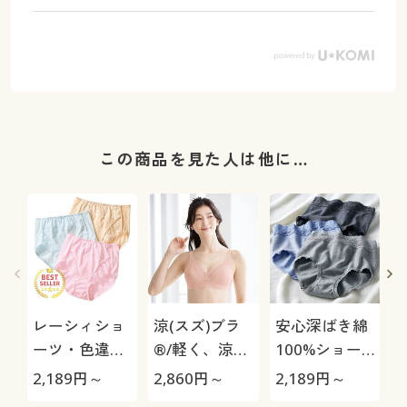
この商品を見た人は他に…
レーシィショ
涼(スズ)ブラ
安心深ばき綿
ーツ・色違い
®/軽く、涼し
100%ショー
3枚組(綿
く、すぐ乾く
ツ・色違い3
極
2,189
円～
2,860
円～
2,189
円～
1
100%・はき
(ノンワイヤ
枚組(やわらか