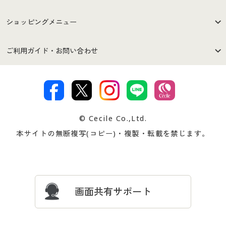
はじめての方へ
ご利用環境について
ショッピングメニュー
セシールご利用規約
プライバシーポリシー
商品カテゴリ
バーゲンセール
ご利用ガイド・お問い合わせ
特定商取引法に基づく表示
古物営業法に基づく表示
カタログ・チラシからのご注
デジタルカタログ
ご注文は
お届けは
文
著作権・商標について
会社案内
交換・返品は
お支払は
カタログ無料プレゼント
特集一覧
© Cecile Co.,Ltd.
会員登録・お客様情報変更に
お客様番号・パスワードをお
本サイトの無断複写(コピー)・複製・転載を禁じます。
プレゼント＆キャンペーン
サイトマップ
ついて
忘れの場合
サイズガイド
よくある質問とお問い合わせ
画面共有サポート