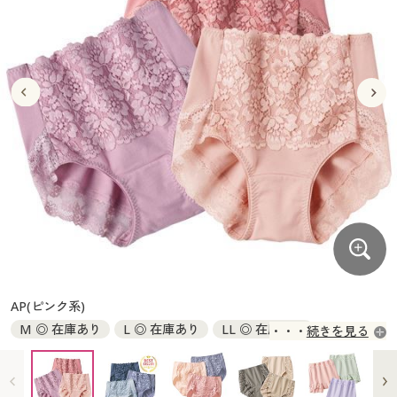
大きいサイズ
制服・スクールすべて
美容・健康・サプリメント
寝具・ベッド
制服・スクール
美容・健康通販すべて
家具・収納
キッチン・雑貨・日用品
バーゲン
大きいサイズ通販すべて
制服・学生服
カーテン・ラグ・ファブリック
大きいサイズ
制服・スクールすべて
美容・健康・サプリメント
寝具・ベッド
詳細検索
バーゲンセール
大きいサイズ レディース服
ジュニア・ティーンズ下着
バーゲン
大きいサイズ通販すべて
制服・学生服
カーテン・ラグ・ファブリック
商品カテゴリ一覧
シークレットセール
大きいサイズ レディース下着
詳細検索
バーゲンセール
大きいサイズ レディース服
ジュニア・ティーンズ下着
カタログ
大きいサイズ メンズ
商品カテゴリ一覧
シークレットセール
大きいサイズ レディース下着
カタログ・チラシからのご注文
カタログ
大きいサイズ 事務・制服
大きいサイズ メンズ
デジタルカタログ
カタログ・チラシからのご注文
AP(ピンク系)
大きいサイズ 事務・制服
M ◎ 在庫あり
L ◎ 在庫あり
LL ◎ 在庫あり
続きを見る
カタログ無料プレゼント
デジタルカタログ
3L ◎ 在庫あり
5L ◎ 在庫あり
会員メニュー