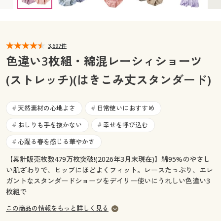
カタログ無料プレゼント
マイページ
会員メニュー
閲覧履歴
3,697件
マイページ
色違い3枚組・綿混レーシィショーツ
お気に入り
(ストレッチ)(はきこみ丈スタンダード)
閲覧履歴
サポート
お気に入り
天然素材の心地よさ
日常使いにおすすめ
#
#
ご利用ガイド
おしりも手を抜かない
幸せを呼び込む
#
#
サポート
心躍る春を感じる華やかさ
#
よくある質問とお問い合わせ
ご利用ガイド
【累計販売枚数479万枚突破!(2026年3月末現在)】綿95%のやさし
い肌ざわりで、ヒップにほどよくフィット。レースたっぷり、エレ
よくある質問とお問い合わせ
ガントなスタンダードショーツをデイリー使いにうれしい色違い3
枚組で
この商品の情報をもっと詳しく見る