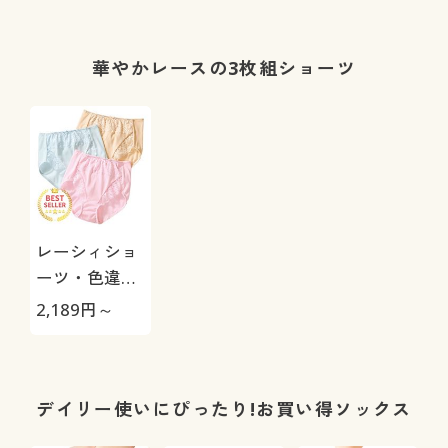
こみ丈スタン
ー)(B.V.D.®)
レース・はき
ダード)
こみ丈深め)
華やかレースの3枚組ショーツ
レーシィショ
ーツ・色違い
3枚組(綿
2,189
円～
100%・はき
こみ丈スタン
ダード)
デイリー使いにぴったり!お買い得ソックス