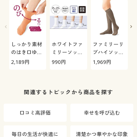
しっかり素材
ホワイトファ
ファミリーリ
のはき口ゆっ
ミリーソック
ブハイソック
たりソック
ス・同丈3足
ス3足組(カラ
2,189
円
990
円
1,969
円
1
ス・5足組
組
ー豊富・
21cm～27cm)
2
(ハイソック
丈
ス)
関連するトピックから商品を探す
口コミ高評価
幸せを呼び込む
毎日の生活が快適に
清楚かつ華やかな印象