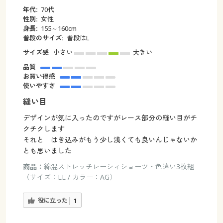
年代:
70代
性別:
女性
身長:
155～160cm
普段のサイズ:
普段はL
サイズ感
小さい
大きい
品質
お買い得感
使いやすさ
縫い目
デザインが気に入ったのですがレース部分の縫い目がチ
クチクします
それと はき込みがもう少し浅くても良いんじゃないか
とも思いました
商品：
綿混ストレッチレーシィショーツ・色違い3枚組
（サイズ：LL / カラー：AG）
役に立った
1