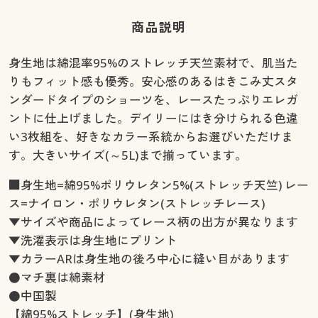
商品説明
身生地は綿混率95%のストレッチ天竺素材で、肌当た
りもフィット感も優秀。安心感のあるはきこみ丈スタ
ンダードタイプのショーツを、レースたっぷりエレガ
ントに仕上げました。デイリーにはき分けられる色違
い3枚組を、好きなカラー系統からお選びいただけま
す。大きいサイズ(～5L)まで揃っています。
■身生地=綿95%ポリウレタン5%(ストレッチ天竺) レー
ス=ナイロン・ポリウレタン(ストレッチレース)
▼サイズや商品によってレース柄の出方が異なります
▼洗濯表示は身生地にプリント
▼カラーARは身生地の後ろ中心に縫い目があります
●マチ裏は綿素材
●中国製
【綿95%ストレッチ】(身生地)