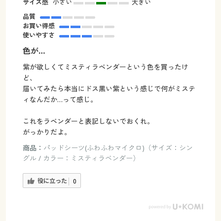
サイズ感
小さい
大きい
品質
お買い得感
使いやすさ
色が…
紫が欲しくてミスティラベンダーという色を買ったけ
ど、
届いてみたら本当にドス黒い紫という感じで何がミステ
ィなんだか…って感じ。
これをラベンダーと表記しないでおくれ。
がっかりだよ。
商品：
パッドシーツ(ふわふわマイクロ)（サイズ：シン
グル / カラー：ミスティラベンダー）
役に立った
0