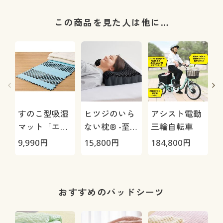
この商品を見た人は他に…
すのこ型吸湿
ヒツジのいら
アシスト電動
マット「エア
ない枕® -至
三輪自転車
ージョブ®」
極-
9,990
円
15,800
円
184,800
円
3
Max
1
おすすめのパッドシーツ