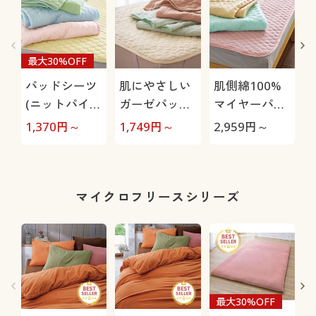
最大30%OFF
パッドシーツ
肌にやさしい
肌側綿100%
(ニットパイ
ガーゼパッド
マイヤーパッ
ル)
シーツ
ドシーツ
1,370
円～
1,749
円～
2,959
円～
2
マイクロフリースシリーズ
最大30%OFF