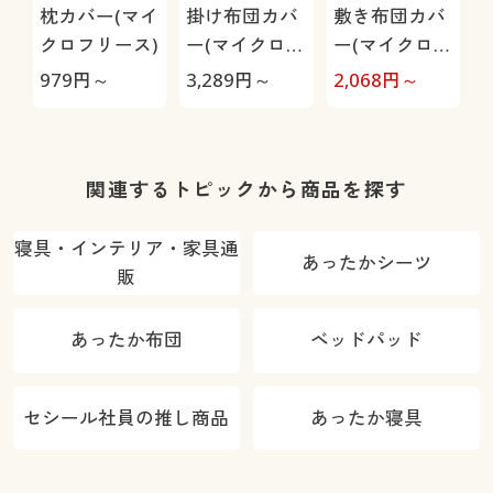
枕カバー(マイ
掛け布団カバ
敷き布団カバ
クロフリース)
ー(マイクロフ
ー(マイクロフ
リース)
リース)
979
円～
3,289
円～
2,068
円～
3
関連するトピックから商品を探す
寝具・インテリア・家具通
あったかシーツ
販
あったか布団
ベッドパッド
セシール社員の推し商品
あったか寝具