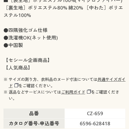
■［表生地］ポリエステル100%(マイクロファイバー)
［裏生地］ポリエステル80% 綿20% ［中わた］ポリエ
ステル100%
●四隅強化ゴム仕様
●洗濯機OK(ネット使用)
●中国製
【セシール企画商品】
【人気商品】
※ サイズの測り方、衣料品のヌード寸法については
共通サイズガイ
ド
をご確認ください。
※ 返品などサービスについては
ご利用ガイド
をご確認くださ
い。
品番
CZ-659
カタログ番号-申込番号
6596-628418