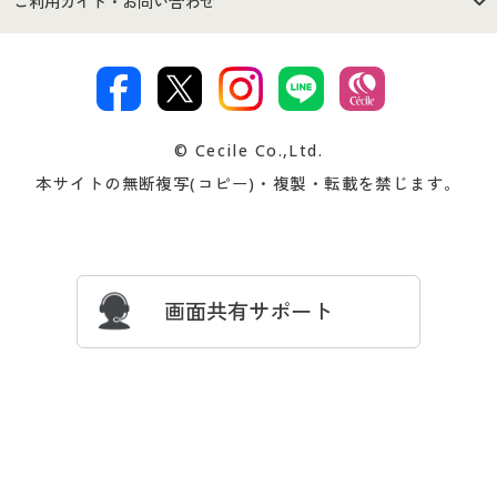
ご利用ガイド・お問い合わせ
特定商取引法に基づく表示
古物営業法に基づく表示
カタログ・チラシからのご注
デジタルカタログ
ご注文は
お届けは
文
著作権・商標について
会社案内
交換・返品は
お支払は
カタログ無料プレゼント
特集一覧
© Cecile Co.,Ltd.
会員登録・お客様情報変更に
お客様番号・パスワードをお
本サイトの無断複写(コピー)・複製・転載を禁じます。
プレゼント＆キャンペーン
サイトマップ
ついて
忘れの場合
サイズガイド
よくある質問とお問い合わせ
画面共有サポート