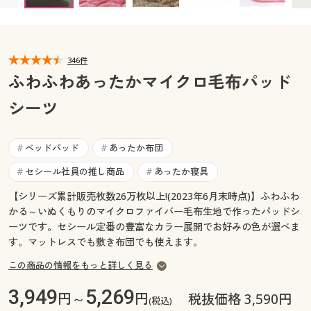
カタログ無料プレゼント
マイページ
会員メニュー
346件
閲覧履歴
マイページ
ふわふわあったかマイクロ毛布パッド
お気に入り
シーツ
閲覧履歴
サポート
お気に入り
ベッドパッド
あったか布団
#
#
ご利用ガイド
セシール社員の推し商品
あったか寝具
#
#
サポート
【シリーズ累計販売枚数26万枚以上!(2023年6月末時点)】ふわふわ
よくある質問とお問い合わせ
かる～いぬくもりのマイクロファイバー毛布生地で作ったパッドシ
ご利用ガイド
ーツです。セシール定番の豊富なカラー展開でお好みの色が選べま
す。マットレスでも敷き布団でも使えます。
よくある質問とお問い合わせ
この商品の情報をもっと詳しく見る
3,949
5,269
円～
円
税抜価格 3,590円
(税込)