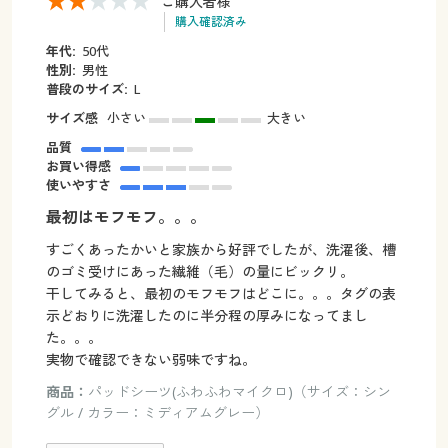
ご購入者様
購入確認済み
年代:
50代
性別:
男性
普段のサイズ:
L
サイズ感
小さい
大きい
品質
お買い得感
使いやすさ
最初はモフモフ。。。
すごくあったかいと家族から好評でしたが、洗濯後、槽
のゴミ受けにあった繊維（毛）の量にビックリ。
干してみると、最初のモフモフはどこに。。。タグの表
示どおりに洗濯したのに半分程の厚みになってまし
た。。。
実物で確認できない弱味ですね。
商品：
パッドシーツ(ふわふわマイクロ)（サイズ：シン
グル / カラー：ミディアムグレー）