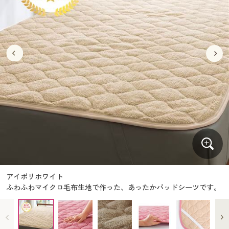
大きいサイズ
制服・スクールすべて
美容・健康・サプリメント
寝具・ベッド
制服・スクール
美容・健康通販すべて
家具・収納
キッチン・雑貨・日用品
バーゲン
大きいサイズ通販すべて
制服・学生服
カーテン・ラグ・ファブリック
大きいサイズ
制服・スクールすべて
美容・健康・サプリメント
寝具・ベッド
詳細検索
バーゲンセール
大きいサイズ レディース服
ジュニア・ティーンズ下着
バーゲン
大きいサイズ通販すべて
制服・学生服
カーテン・ラグ・ファブリック
商品カテゴリ一覧
シークレットセール
大きいサイズ レディース下着
詳細検索
バーゲンセール
大きいサイズ レディース服
ジュニア・ティーンズ下着
カタログ
大きいサイズ メンズ
商品カテゴリ一覧
シークレットセール
大きいサイズ レディース下着
カタログ・チラシからのご注文
カタログ
大きいサイズ 事務・制服
大きいサイズ メンズ
デジタルカタログ
カタログ・チラシからのご注文
アイボリホワイト
大きいサイズ 事務・制服
ふわふわマイクロ毛布生地で作った、あったかパッドシーツです。
カタログ無料プレゼント
デジタルカタログ
会員メニュー