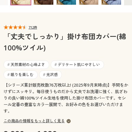
クィーン(210×210cm) ◎ 在庫あり
カタログ無料プレゼント
マイページ
会員メニュー
閲覧履歴
712件
マイページ
「丈夫でしっかり」掛け布団カバー(綿
お気に入り
100%ツイル)
閲覧履歴
サポート
お気に入り
天然素材の心地よさ
デリケート肌にやさしい
#
#
ご利用ガイド
眠りを楽しむ
光沢感
#
#
サポート
【シリーズ累計販売枚数76万枚以上! (2025年9月末時点)】手間をか
よくある質問とお問い合わせ
ご利用ガイド
けずにスッキリ。毎日使うものだから丈夫でお洗濯に強く、肌ざわ
りの良い綿100%ツイル生地を使用した掛け布団カバーです。セシ
ール定番の豊富なカラー展開で、お好みの色をお選びいただけま
よくある質問とお問い合わせ
す。
この商品の情報をもっと詳しく見る