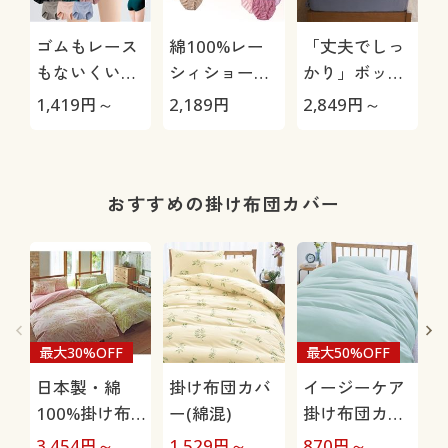
ゴムもレース
綿100%レー
「丈夫でしっ
もないくい込
シィショー
かり」ボック
みにくいショ
ツ・色違い3
スシーツ(綿
極
1,419
円～
2,189
円
2,849
円～
1
ーツ(はきこみ
枚組(はきこみ
100%ツイル)
丈スタンダー
丈浅め)
ド)
おすすめの掛け布団カバー
最大30%OFF
最大50%OFF
日本製・綿
掛け布団カバ
イージーケア
100%掛け布
ー(綿混)
掛け布団カバ
団カバー
ー
3,454
円～
1,529
円～
870
円～
3