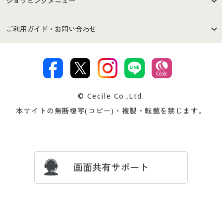
ショッピングメニュー
セシールご利用規約
プライバシーポリシー
商品カテゴリ
バーゲンセール
ご利用ガイド・お問い合わせ
特定商取引法に基づく表示
古物営業法に基づく表示
カタログ・チラシからのご注
デジタルカタログ
ご注文は
お届けは
文
著作権・商標について
会社案内
交換・返品は
お支払は
カタログ無料プレゼント
特集一覧
© Cecile Co.,Ltd.
会員登録・お客様情報変更に
お客様番号・パスワードをお
本サイトの無断複写(コピー)・複製・転載を禁じます。
プレゼント＆キャンペーン
サイトマップ
ついて
忘れの場合
サイズガイド
よくある質問とお問い合わせ
画面共有サポート