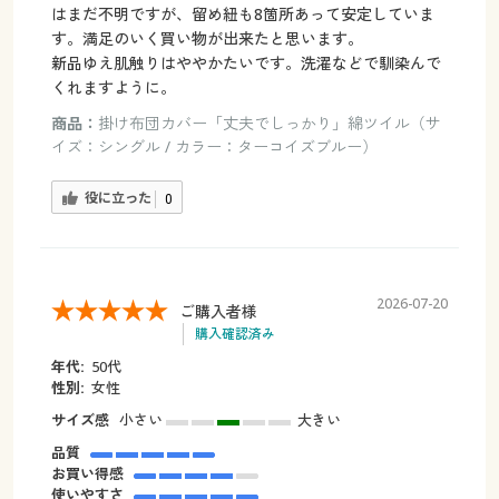
はまだ不明ですが、留め紐も8箇所あって安定していま
す。満足のいく買い物が出来たと思います。
新品ゆえ肌触りはややかたいです。洗濯などで馴染んで
くれますように。
商品：
掛け布団カバー「丈夫でしっかり」綿ツイル（サ
イズ：シングル / カラー：ターコイズブルー）
役に立った
0
2026-07-20
ご購入者様
購入確認済み
年代:
50代
性別:
女性
サイズ感
小さい
大きい
品質
お買い得感
使いやすさ