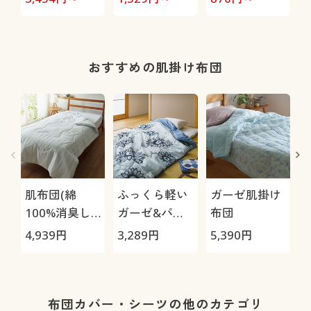
おすすめの肌掛け布団
肌布団(綿
ふっくら軽い
ガーゼ肌掛け
100%消臭し
ガーゼ&パイ
布団
じら)
ル肌掛け布団
4,939
円
3,289
円
5,390
円
4
布団カバー・シーツの他のカテゴリ