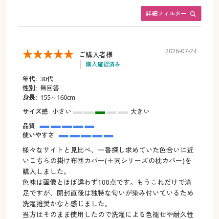
詳細フィルター
2026-07-24
ご購入者様
購入確認済み
年代:
30代
性別:
無回答
身長:
155～160cm
サイズ感
小さい
大きい
品質
使いやすさ
様々なサイトと見比べ、一番探し求めていた色合いに近
いこちらの掛け布団カバー(＋同シリーズの枕カバー)を
購入しました。
色味は画像とほぼ違わず100点です。もうこれだけで満
足ですが、開封直後は独特な匂いが染み付いているため
洗濯推奨かなと感じました。
当方はそのまま使用したので洗濯による色褪せや耐久性