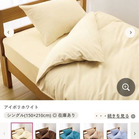
大きいサイズ
制服・スクールすべて
美容・健康・サプリメント
寝具・ベッド
制服・スクール
美容・健康通販すべて
家具・収納
キッチン・雑貨・日用品
バーゲン
大きいサイズ通販すべて
制服・学生服
カーテン・ラグ・ファブリック
大きいサイズ
制服・スクールすべて
美容・健康・サプリメント
寝具・ベッド
詳細検索
バーゲンセール
大きいサイズ レディース服
ジュニア・ティーンズ下着
バーゲン
大きいサイズ通販すべて
制服・学生服
カーテン・ラグ・ファブリック
商品カテゴリ一覧
シークレットセール
大きいサイズ レディース下着
詳細検索
バーゲンセール
大きいサイズ レディース服
ジュニア・ティーンズ下着
カタログ
大きいサイズ メンズ
商品カテゴリ一覧
シークレットセール
大きいサイズ レディース下着
カタログ・チラシからのご注文
カタログ
大きいサイズ 事務・制服
大きいサイズ メンズ
デジタルカタログ
カタログ・チラシからのご注文
アイボリホワイト
大きいサイズ 事務・制服
シングル(150×210cm) ◎ 在庫あり
続きを見る
カタログ無料プレゼント
デジタルカタログ
セミダブル(170×210cm) ◎ 在庫あり
ダブル(190×210cm) ◎ 在庫あり
会員メニュー