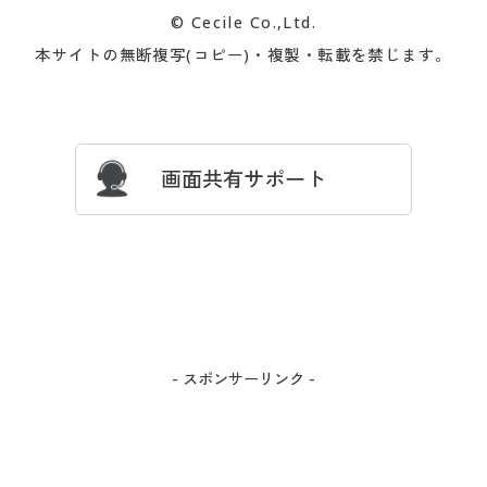
カタログ無料プレゼント
特集一覧
© Cecile Co.,Ltd.
会員登録・お客様情報変更に
お客様番号・パスワードをお
本サイトの無断複写(コピー)・複製・転載を禁じます。
プレゼント＆キャンペーン
サイトマップ
ついて
忘れの場合
サイズガイド
よくある質問とお問い合わせ
画面共有サポート
- スポンサーリンク -