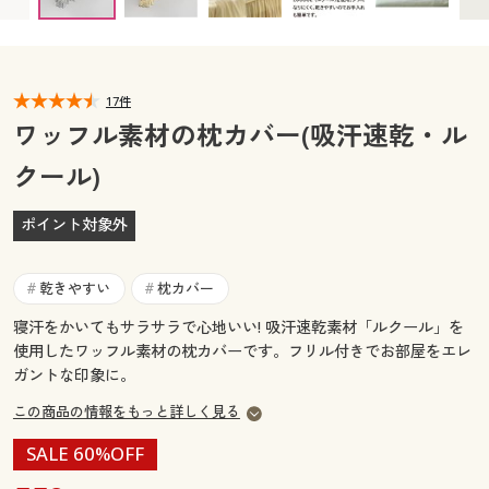
カタログ無料プレゼント
マイページ
会員メニュー
閲覧履歴
17件
マイページ
ワッフル素材の枕カバー(吸汗速乾・ル
お気に入り
クール)
閲覧履歴
サポート
ポイント対象外
お気に入り
ご利用ガイド
サポート
乾きやすい
枕カバー
#
#
よくある質問とお問い合わせ
寝汗をかいてもサラサラで心地いい! 吸汗速乾素材「ルクール」を
ご利用ガイド
使用したワッフル素材の枕カバーです。フリル付きでお部屋をエレ
ガントな印象に。
よくある質問とお問い合わせ
この商品の情報をもっと詳しく見る
SALE 60%OFF