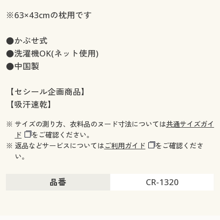
※63×43cmの枕用です
●かぶせ式
●洗濯機OK(ネット使用)
●中国製
【セシール企画商品】
【吸汗速乾】
※ サイズの測り方、衣料品のヌード寸法については
共通サイズガイ
ド
をご確認ください。
※ 返品などサービスについては
ご利用ガイド
をご確認くださ
い。
品番
CR-1320