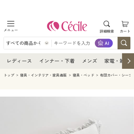
商品を探す
レディース
商品を探す
詳細検索
カート
インナー・下着
レディース通販すべて
レディース
メンズ
インナー・下着通販すべて
レディースファッション
インナー・下着
レディース通販すべて
レディース
インナー・下着
メンズ
家電・雑貨
家電・雑貨
メンズ通販すべて
女性下着
女性下着
メンズ
インナー・下着通販すべて
レディースファッション
トップ
寝具・インテリア・家具通販
寝具・ベッド
布団カバー・シーツ
寝具・インテリア・家具
家電・雑貨すべて
メンズファッション
メンズ下着
家電・雑貨
メンズ通販すべて
女性下着
女性下着
美容・健康
寝具・インテリア・家具通販すべて
家電
メンズ下着
ジュニア・ティーンズ下着
寝具・インテリア・家具
家電・雑貨すべて
メンズファッション
メンズ下着
制服・スクール
美容・健康通販すべて
家具・収納
キッチン・雑貨・日用品
美容・健康
寝具・インテリア・家具通販すべて
家電
メンズ下着
ジュニア・ティーンズ下着