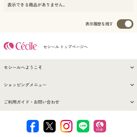
表示できる商品がありません。
表示履歴を残す
セシール トップページへ
セシールへようこそ
はじめての方へ
ご利用環境について
ショッピングメニュー
セシールご利用規約
プライバシーポリシー
商品カテゴリ
バーゲンセール
ご利用ガイド・お問い合わせ
特定商取引法に基づく表示
古物営業法に基づく表示
カタログ・チラシからのご注
デジタルカタログ
ご注文は
お届けは
文
著作権・商標について
会社案内
交換・返品は
お支払は