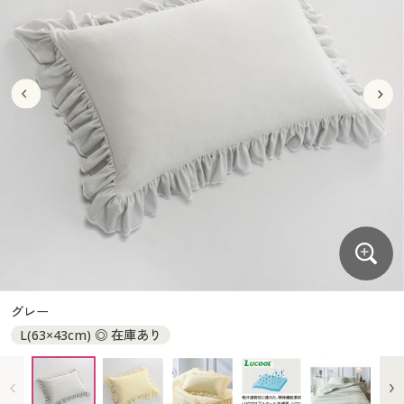
大きいサイズ
制服・スクールすべて
美容・健康・サプリメント
寝具・ベッド
制服・スクール
美容・健康通販すべて
家具・収納
キッチン・雑貨・日用品
バーゲン
大きいサイズ通販すべて
制服・学生服
カーテン・ラグ・ファブリック
大きいサイズ
制服・スクールすべて
美容・健康・サプリメント
寝具・ベッド
詳細検索
バーゲンセール
大きいサイズ レディース服
ジュニア・ティーンズ下着
バーゲン
大きいサイズ通販すべて
制服・学生服
カーテン・ラグ・ファブリック
商品カテゴリ一覧
シークレットセール
大きいサイズ レディース下着
詳細検索
バーゲンセール
大きいサイズ レディース服
ジュニア・ティーンズ下着
カタログ
大きいサイズ メンズ
商品カテゴリ一覧
シークレットセール
大きいサイズ レディース下着
カタログ・チラシからのご注文
カタログ
大きいサイズ 事務・制服
大きいサイズ メンズ
デジタルカタログ
カタログ・チラシからのご注文
グレー
大きいサイズ 事務・制服
L(63×43cm) ◎ 在庫あり
カタログ無料プレゼント
デジタルカタログ
会員メニュー