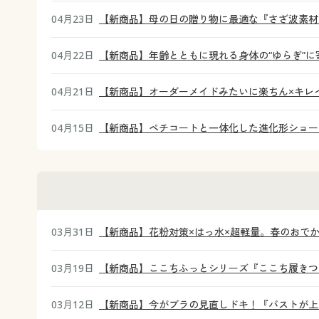
04月23日
【新商品】母の日の贈り物に最適な『さざ波素材
04月22日
【新商品】年齢とともに現れる身体の“ゆらぎ”
04月21日
【新商品】オーダーメイドみたいに楽ちん×キレイ
04月15日
【新商品】ペチコートと一体化した進化形ショー
03月31日
【新商品】花粉対策×はっ水×超軽量。春のおで
03月19日
【新商品】ここちふっとシリーズ『ここち履きつ
03月12日
【新商品】今がブラの見直しドキ！『バストが上