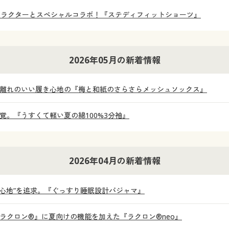
ャラクターとスペシャルコラボ！『ステディフィットショーツ』
2026年05月の新着情報
離れのいい履き心地の『梅と和紙のさらさらメッシュソックス』
。『うすくて軽い夏の綿100%3分袖』
2026年04月の新着情報
着心地”を追求。『ぐっすり睡眠設計パジャマ』
ラクロン®』に夏向けの機能を加えた『ラクロン®neo』