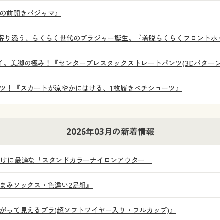
の前開きパジャマ』
に寄り添う、らくらく世代のブラジャー誕生。『着脱らくらくフロントホ
。美脚の極み！『センタープレスタックストレートパンツ(3Dパターン
ツ！『スカートが涼やかにはける、1枚履きペチショーツ』
2026年03月の新着情報
かけに最適な「スタンドカラーナイロンアウター」
まみソックス・色違い2足組』
がって見えるブラ(超ソフトワイヤー入り・フルカップ)』