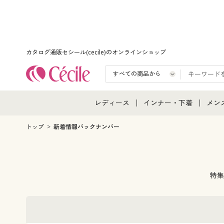
カタログ通販セシール(cecile)のオンラインショップ
レディース
インナー・下着
メン
レディース通販すべて
インナー・下着通販すべ
メン
トップ
新着情報バックナンバー
レディースファッション
女性下着
メン
女性下着
メンズ下着
メン
特集
ジュニア・ティーンズ下