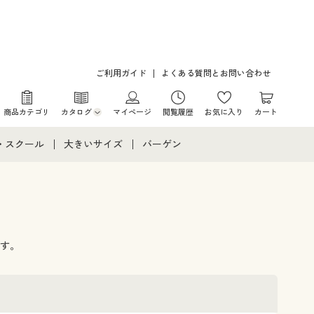
ご利用ガイド
よくある質問とお問い合わせ
商品カテゴリ
カタログ
マイページ
閲覧履歴
お気に入り
カート
カタログ・チラシからのご注文
・スクール
大きいサイズ
バーゲン
デジタルカタログ
て
・スクールすべて
大きいサイズ通販すべて
バーゲンセール
カタログ無料プレゼント
メント
・学生服
大きいサイズ レディース服
シークレットセール
ニア・ティーンズ下着
大きいサイズ レディース下着
す。
大きいサイズ メンズ