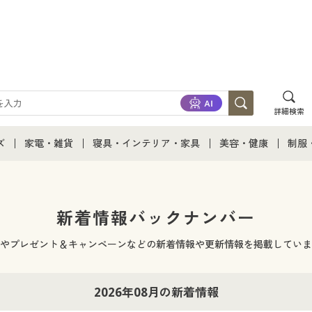
詳細検索
ズ
家電・雑貨
寝具・インテリア・家具
美容・健康
制服
て
ズ通販すべて
家電・雑貨すべて
寝具・インテリア・家具通販すべて
美容・健康通販すべ
制服
ズファッション
家電
家具・収納
美容・健康・サプリ
制服
新着情報バックナンバー
ズ下着
キッチン・雑貨・日用品
寝具・ベッド
ジュ
やプレゼント＆キャンペーンなどの新着情報や更新情報を掲載していま
着
カーテン・ラグ・ファブリック
2026年08月の新着情報