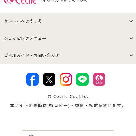
セシール トップページへ
セシールへようこそ
はじめての方へ
ご利用環境について
ショッピングメニュー
セシールご利用規約
プライバシーポリシー
商品カテゴリ
バーゲンセール
ご利用ガイド・お問い合わせ
特定商取引法に基づく表示
古物営業法に基づく表示
カタログ・チラシからのご注
デジタルカタログ
ご注文は
お届けは
文
著作権・商標について
会社案内
交換・返品は
お支払は
カタログ無料プレゼント
特集一覧
© Cecile Co.,Ltd.
会員登録・お客様情報変更に
お客様番号・パスワードをお
本サイトの無断複写(コピー)・複製・転載を禁じます。
プレゼント＆キャンペーン
サイトマップ
ついて
忘れの場合
サイズガイド
よくある質問とお問い合わせ