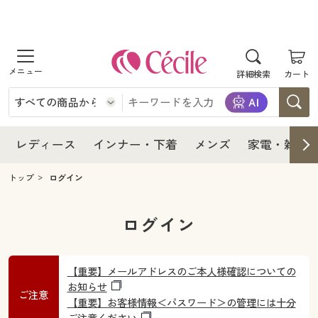
商品を探す
レディース
商品を探す
詳細検索
カート
インナー・下着
レディース通販すべて
レディース
メンズ
インナー・下着通販すべて
レディースファッション
インナー・下着
レディース通販すべて
レディース
インナー・下着
メンズ
家電・雑貨
家電・雑貨
メンズ通販すべて
女性下着
女性下着
メンズ
インナー・下着通販すべて
レディースファッション
トップ
ログイン
寝具・インテリア・家具
家電・雑貨すべて
メンズファッション
メンズ下着
家電・雑貨
メンズ通販すべて
女性下着
女性下着
ログイン
美容・健康
寝具・インテリア・家具通販すべて
家電
メンズ下着
ジュニア・ティーンズ下着
寝具・インテリア・家具
家電・雑貨すべて
メンズファッション
メンズ下着
【重要】メールアドレスのご本人様確認についての
制服・スクール
美容・健康通販すべて
家具・収納
お知らせ
キッチン・雑貨・日用品
美容・健康
寝具・インテリア・家具通販すべて
家電
ご注意
メンズ下着
ジュニア・ティーンズ下着
【重要】お客様情報＜パスワード＞の管理には十分