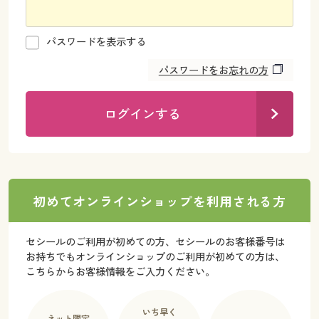
カタログ無料プレゼント
マイページ
会員メニュー
パスワードを表示する
閲覧履歴
パスワードをお忘れの方
マイページ
お気に入り
閲覧履歴
ログインする
サポート
お気に入り
ご利用ガイド
サポート
初めてオンラインショップを利用される方
よくある質問とお問い合わせ
ご利用ガイド
セシールのご利用が初めての方、セシールのお客様番号は
お持ちでもオンラインショップのご利用が初めての方は、
よくある質問とお問い合わせ
こちらからお客様情報をご入力ください。
いち早く
ネット限定