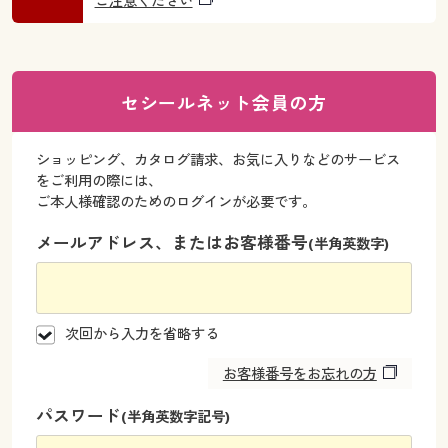
ご注意ください
大きいサイズ
制服・スクールすべて
美容・健康・サプリメント
寝具・ベッド
制服・スクール
美容・健康通販すべて
家具・収納
キッチン・雑貨・日用品
バーゲン
大きいサイズ通販すべて
制服・学生服
カーテン・ラグ・ファブリック
大きいサイズ
制服・スクールすべて
美容・健康・サプリメント
寝具・ベッド
セシールネット会員の方
詳細検索
バーゲンセール
大きいサイズ レディース服
ジュニア・ティーンズ下着
バーゲン
大きいサイズ通販すべて
制服・学生服
カーテン・ラグ・ファブリック
ショッピング、カタログ請求、お気に入りなどのサービス
商品カテゴリ一覧
シークレットセール
大きいサイズ レディース下着
をご利用の際には、
詳細検索
バーゲンセール
大きいサイズ レディース服
ジュニア・ティーンズ下着
ご本人様確認のためのログインが必要です。
カタログ
大きいサイズ メンズ
メールアドレス、またはお客様番号
商品カテゴリ一覧
(半角英数字)
シークレットセール
大きいサイズ レディース下着
カタログ・チラシからのご注文
カタログ
大きいサイズ 事務・制服
大きいサイズ メンズ
デジタルカタログ
次回から入力を省略する
カタログ・チラシからのご注文
大きいサイズ 事務・制服
お客様番号をお忘れの方
カタログ無料プレゼント
デジタルカタログ
パスワード
(半角英数字記号)
会員メニュー