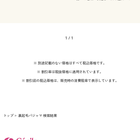
カタログ無料プレゼント
プ。ゆったり寸法で締め付け感もなくリ
着用感
ウォッシャブル(洗
ラックス。ふかふかパジャマで朝までぐ
コットン・綿100
スウェット
える)
っすり眠れるこだわりパジャマ。
会員メニュー
年代
ゆったり
フリース
マイページ
シーズン
1
/
1
20代
30代
閲覧履歴
価格
秋
冬
～
円
絞込
40代
※ 別途記載のない価格はすべて税込価格です。
お気に入り
閉じる
※ 割引率は税抜価格に適用されています。
サポート
※ 割引前の税込価格は、販売時の消費税率で表示しています。
ご利用ガイド
よくある質問とお問い合わせ
トップ
裏起毛パジャマ 検索結果