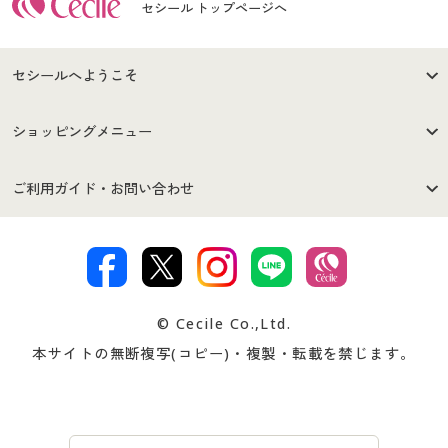
セシール トップページへ
セシールへようこそ
はじめての方へ
ご利用環境について
ショッピングメニュー
セシールご利用規約
プライバシーポリシー
商品カテゴリ
バーゲンセール
ご利用ガイド・お問い合わせ
特定商取引法に基づく表示
古物営業法に基づく表示
カタログ・チラシからのご注
デジタルカタログ
ご注文は
お届けは
文
著作権・商標について
会社案内
交換・返品は
お支払は
カタログ無料プレゼント
特集一覧
© Cecile Co.,Ltd.
会員登録・お客様情報変更に
お客様番号・パスワードをお
本サイトの無断複写(コピー)・複製・転載を禁じます。
プレゼント＆キャンペーン
サイトマップ
ついて
忘れの場合
サイズガイド
よくある質問とお問い合わせ