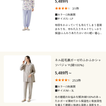
5,489円
口コミ
制服・スクール
美容・健康通販すべて
家具・収納
キッチン・雑貨・日用品
(4〜4.9)
31
件
■カラー/2色展開
レディースサ
大きいサイズ
制服・スクールすべて
美容・健康・サプリメント
寝具・ベッド
■サイズ/S～LP
M
L
LL
3L
イズ
布団をかぶっていても冷えてしまう首肩
まわりを、中わた入りキルトでしっかり
バーゲン
大きいサイズ通販すべて
制服・学生服
カーテン・ラグ・ファブリック
保温!ふんわりあたたかいのに軽い着心
カラー
地の裏起毛パジャマ
詳細検索
バーゲンセール
大きいサイズ レディース服
ジュニア・ティーンズ下着
こだわり条件
柄・デザイン
で絞り込む
商品カテゴリ一覧
シークレットセール
大きいサイズ レディース下着
ネル起毛裏ガーゼのふかふかシャ
襟・ネック
ツパジャマ(綿100%)
無地
花柄
カタログ
大きいサイズ メンズ
5,489円～
袖
レギュラーカラー
カタログ・チラシからのご注文
253
件
大きいサイズ 事務・制服
■カラー/3色展開
素材
長袖
■サイズ/M～3L
デジタルカタログ
冬の睡眠のお悩みを解決!綿100%のあっ
機能・特徴
ウール
ガーゼ
たかガーゼ素材だから保温性と吸放湿性
を備えて睡眠に快適な湿度と温度をキー