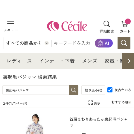
商品を探す
詳細検索
カート
レディース
インナー・下着
レディース通販すべて
レディース
インナー・下着
メンズ
家電・雑貨
メンズ
インナー・下着通販すべて
レディースファッション
裏起毛パジャマ
検索結果
家電・雑貨
代表色のみ
メンズ通販すべて
女性下着
絞り込み(
0
)
女性下着
2
1
/
1
表示
件(
ページ)
寝具・インテリア・家具
家電・雑貨すべて
メンズファッション
メンズ下着
在庫
在庫のある商品のみ表示
首肩まわりあったか裏起毛パジャ
カテゴリ
美容・健康
寝具・インテリア・家具通販すべて
家電
メンズ下着
ジュニア・ティーンズ下着
マ