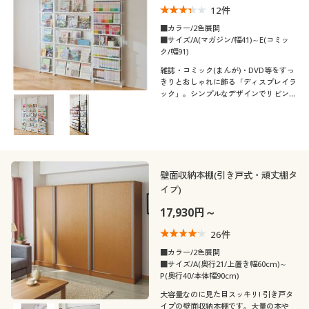
12
件
口コミ
制服・スクール
美容・健康通販すべて
家具・収納
キッチン・雑貨・日用品
(4〜4.9)
■カラー/2色展開
■サイズ/A(マガジン/幅41)～E(コミッ
(3〜3.9)
大きいサイズ
ク/幅91)
制服・スクールすべて
美容・健康・サプリメント
寝具・ベッド
雑誌・コミック(まんが)・DVD等をすっ
カラー
きりとおしゃれに飾る「ディスプレイラ
バーゲン
大きいサイズ通販すべて
制服・学生服
カーテン・ラグ・ファブリック
ック」。シンプルなデザインでリビング
にも似合うホワイトとシックでモダンに
決まるブラックをご用意しました。天井
価格
詳細検索
バーゲンセール
突っ張り式(202-260cm)で安定感がある
大きいサイズ レディース服
ジュニア・ティーンズ下着
～
円
絞込
仕様です。
閉じる
商品カテゴリ一覧
シークレットセール
大きいサイズ レディース下着
壁面収納本棚(引き戸式・頑丈棚タ
イプ)
カタログ
大きいサイズ メンズ
17,930円～
カタログ・チラシからのご注文
26
件
大きいサイズ 事務・制服
■カラー/2色展開
■サイズ/A(奥行21/上置き幅60cm)～
デジタルカタログ
P(奥行40/本体幅90cm)
大容量なのに見た目スッキリ! 引き戸タ
イプの壁面収納本棚です。大量の本や