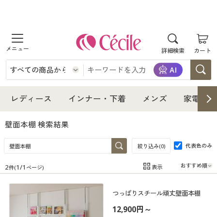
商品を探す
詳細検索
カート
レディース
インナー・下着
レディース通販すべて
レディース
インナー・下着
メンズ
家電・雑
メンズ
インナー・下着通販すべて
レディースファッション
壁面本棚
検索結果
家電・雑貨
代表色のみ
メンズ通販すべて
女性下着
絞り込み(
0
)
女性下着
2
1
/
1
表示
件(
ページ)
寝具・インテリア・家具
家電・雑貨すべて
メンズファッション
メンズ下着
在庫
在庫のある商品のみ表示
つっぱりスチール頑丈壁面本棚
カテゴリ
美容・健康
寝具・インテリア・家具通販すべて
家電
メンズ下着
ジュニア・ティーンズ下着
12,900円～