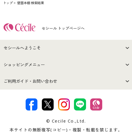
トップ
壁面本棚 検索結果
セシール トップページへ
セシールへようこそ
はじめての方へ
ご利用環境について
ショッピングメニュー
セシールご利用規約
プライバシーポリシー
商品カテゴリ
バーゲンセール
ご利用ガイド・お問い合わせ
特定商取引法に基づく表示
古物営業法に基づく表示
カタログ・チラシからのご注
デジタルカタログ
ご注文は
お届けは
文
著作権・商標について
会社案内
交換・返品は
お支払は
カタログ無料プレゼント
特集一覧
© Cecile Co.,Ltd.
会員登録・お客様情報変更に
お客様番号・パスワードをお
本サイトの無断複写(コピー)・複製・転載を禁じます。
プレゼント＆キャンペーン
サイトマップ
ついて
忘れの場合