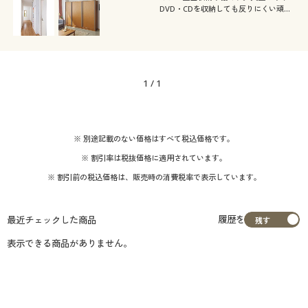
カタログ無料プレゼント
DVD・CDを収納しても反りにくい頑丈
な棚板を使用した日本製。上置きも併用
すれば壁一面が収納庫に。棚板の高さを
会員メニュー
1cm単位で調整できるので、無駄なスペ
ースを作らずたっぷり収納できます。
マイページ
1
/
1
閲覧履歴
※ 別途記載のない価格はすべて税込価格です。
お気に入り
※ 割引率は税抜価格に適用されています。
サポート
※ 割引前の税込価格は、販売時の消費税率で表示しています。
ご利用ガイド
履歴を
最近チェックした商品
表示できる商品がありません。
よくある質問とお問い合わせ