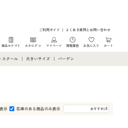
ご利用ガイド
よくある質問とお問い合わせ
商品カテゴリ
カタログ
マイページ
閲覧履歴
お気に入り
カート
カタログ・チラシからのご注文
・スクール
大きいサイズ
バーゲン
デジタルカタログ
て
・スクールすべて
大きいサイズ通販すべて
バーゲンセール
カタログ無料プレゼント
メント
・学生服
大きいサイズ レディース服
シークレットセール
ニア・ティーンズ下着
大きいサイズ レディース下着
表示
在庫のある商品のみ表示
大きいサイズ メンズ