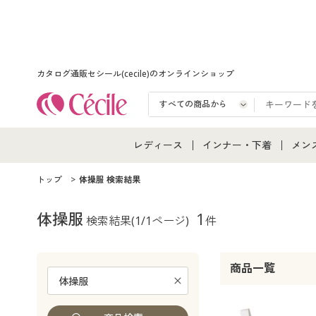
カタログ通販セシール(cecile)のオンラインショップ
レディース
インナー・下着
メン
レディース通販すべて
インナー・下着通販すべ
メン
トップ
体操服 検索結果
レディースファッション
女性下着
メン
体操服
1
検索結果
(1/1ページ)
件
女性下着
メンズ下着
メン
商品一覧
ジュニア・ティーンズ下