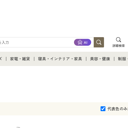
詳細検索
ズ
家電・雑貨
寝具・インテリア・家具
美容・健康
制服
て
ズ通販すべて
家電・雑貨すべて
寝具・インテリア・家具通販すべて
美容・健康通販すべ
制服
ズファッション
家電
家具・収納
美容・健康・サプリ
制服
ズ下着
キッチン・雑貨・日用品
寝具・ベッド
ジュ
代表色のみ
着
カーテン・ラグ・ファブリック