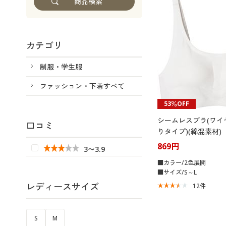
カテゴリ
制服・学生服
ファッション・下着すべて
53％OFF
シームレスブラ(ワイ
口コミ
りタイプ)(綿混素材)
869円
3〜3.9
■カラー/2色展開
■サイズ/S～L
レディースサイズ
12
件
S
M