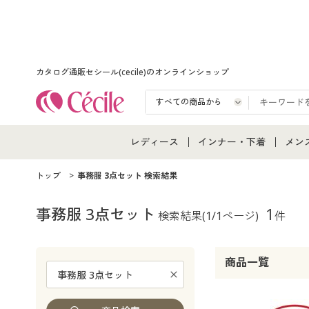
カタログ通販セシール(cecile)のオンラインショップ
レディース
インナー・下着
メン
レディース通販すべて
インナー・下着通販すべ
メン
トップ
事務服 3点セット 検索結果
レディースファッション
女性下着
メン
事務服 3点セット
1
検索結果
(1/1ページ)
件
女性下着
メンズ下着
メン
商品一覧
ジュニア・ティーンズ下