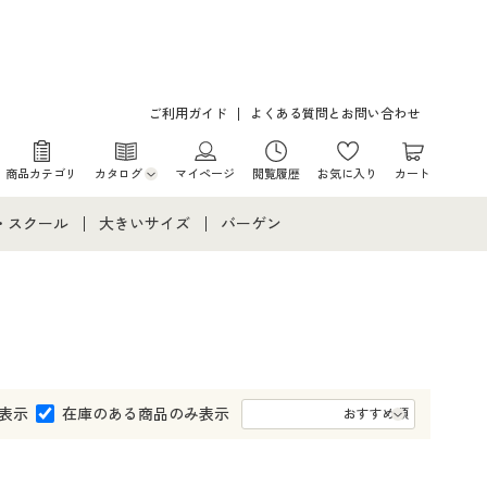
ご利用ガイド
よくある質問とお問い合わせ
商品カテゴリ
カタログ
マイページ
閲覧履歴
お気に入り
カート
カタログ・チラシからのご注文
・スクール
大きいサイズ
バーゲン
デジタルカタログ
て
・スクールすべて
大きいサイズ通販すべて
バーゲンセール
カタログ無料プレゼント
メント
・学生服
大きいサイズ レディース服
シークレットセール
ニア・ティーンズ下着
大きいサイズ レディース下着
表示
在庫のある商品のみ表示
大きいサイズ メンズ