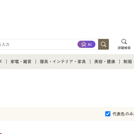
詳細検索
ズ
家電・雑貨
寝具・インテリア・家具
美容・健康
制服
て
ズ通販すべて
家電・雑貨すべて
寝具・インテリア・家具通販すべて
美容・健康通販すべ
制服
ズファッション
家電
家具・収納
美容・健康・サプリ
制服
ズ下着
キッチン・雑貨・日用品
寝具・ベッド
ジュ
代表色のみ
着
カーテン・ラグ・ファブリック