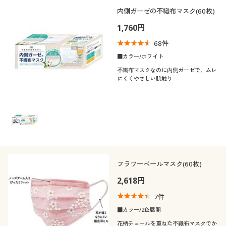
制服・スクール
美容・健康通販すべて
家具・収納
内側ガーゼの不織布マスク(60枚)
キッチン・雑貨・日用品
カテゴリ
1,760円
大きいサイズ
制服・スクールすべて
美容・健康・サプリメント
寝具・ベッド
68
件
口コミ
(4〜4.9)
■カラー/ホワイト
バーゲン
大きいサイズ通販すべて
制服・学生服
カーテン・ラグ・ファブリック
不織布マスクなのに内側ガーゼで、ムレ
カラー
にくくやさしい肌触り
詳細検索
バーゲンセール
大きいサイズ レディース服
ジュニア・ティーンズ下着
価格
～
円
絞込
商品カテゴリ一覧
シークレットセール
大きいサイズ レディース下着
閉じる
カタログ
大きいサイズ メンズ
フラワーベールマスク(60枚)
カタログ・チラシからのご注文
2,618円
大きいサイズ 事務・制服
7
件
デジタルカタログ
■カラー/2色展開
花柄チュールを重ねた不織布マスクでか