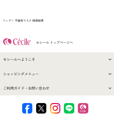
トップ
不織布マスク 検索結果
セシール トップページへ
セシールへようこそ
はじめての方へ
ご利用環境について
ショッピングメニュー
セシールご利用規約
プライバシーポリシー
商品カテゴリ
バーゲンセール
ご利用ガイド・お問い合わせ
特定商取引法に基づく表示
古物営業法に基づく表示
カタログ・チラシからのご注
デジタルカタログ
ご注文は
お届けは
文
著作権・商標について
会社案内