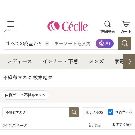
商品を探す
詳細検索
カート
レディース
インナー・下着
レディース通販すべて
レディース
インナー・下着
メンズ
家電・雑
メンズ
インナー・下着通販すべて
レディースファッション
不織布マスク
検索結果
家電・雑貨
メンズ通販すべて
女性下着
女性下着
内側ガーゼ 不織布マスク
寝具・インテリア・家具
家電・雑貨すべて
メンズファッション
メンズ下着
代表色のみ
絞り込み(
0
)
美容・健康
寝具・インテリア・家具通販すべて
家電
メンズ下着
ジュニア・ティーンズ下着
2
1
/
1
表示
件(
ページ)
在庫
在庫のある商品のみ表示