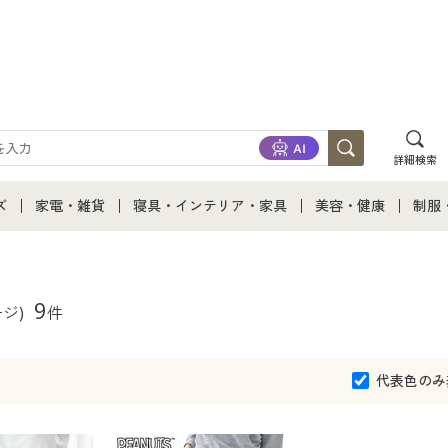
詳細検索
ズ
家電・雑貨
寝具・インテリア・家具
美容・健康
制服
て
ズ通販すべて
家電・雑貨すべて
寝具・インテリア・家具通販すべて
美容・健康通販すべ
制服
ズファッション
家電
家具・収納
美容・健康・サプリ
制服
9
ージ)
件
ズ下着
キッチン・雑貨・日用品
寝具・ベッド
ジュ
代表色のみ
着
カーテン・ラグ・ファブリック