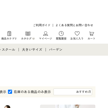
ご利用ガイド
よくある質問とお問い合わせ
商品カテゴリ
カタログ
マイページ
閲覧履歴
お気に入り
カート
カタログ・チラシからのご注文
・スクール
大きいサイズ
バーゲン
デジタルカタログ
て
・スクールすべて
大きいサイズ通販すべて
バーゲンセール
カタログ無料プレゼント
メント
・学生服
大きいサイズ レディース服
シークレットセール
ニア・ティーンズ下着
大きいサイズ レディース下着
表示
在庫のある商品のみ表示
大きいサイズ メンズ