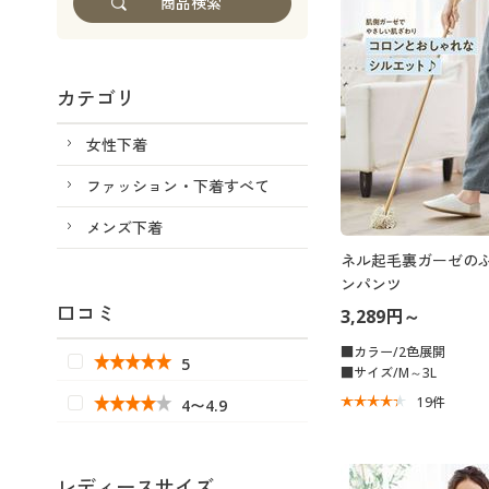
カテゴリ
女性下着
ファッション・下着すべて
メンズ下着
ネル起毛裏ガーゼの
ンパンツ
口コミ
3,289円～
■カラー/2色展開
5
■サイズ/M～3L
19
件
4〜4.9
レディースサイズ