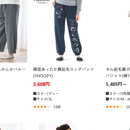
ふかふかバルー
綿混あったか裏起毛ロングパンツ
ネル起毛裏ガ
(SNOOPY)
パジャマ(綿1
3,608円
5,489円～
■カラー/グレー
■カラー/3色
■サイズ/3L
■サイズ/M～3
16
件
2