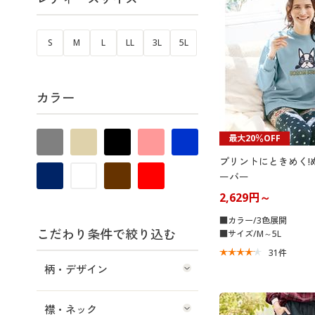
S
M
L
LL
3L
5L
カラー
最大20％OFF
プリントにときめく!
ーバー
2,629円～
■カラー/3色展開
こだわり条件で絞り込む
■サイズ/M～5L
31
件
柄・デザイン
襟・ネック