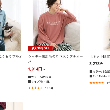
最大30％OFF
ぬくもりプルオ
シャギー裏起毛のロゴ入りプルオー
【ネット限定
バー
3,278円
1,914円～
■カラー/2色
■サイズ/M～3
■カラー/4色展開
■サイズ/M～5L
1
134
件