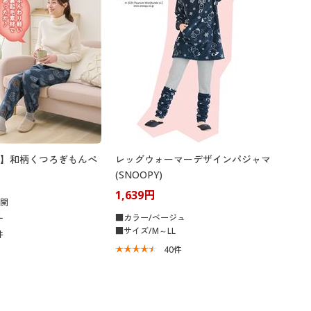
】和柄くつろぎもんぺ
レッグウォーマーデザインパジャマ
(SNOOPY)
1,639円
展開
L
■カラー/ベージュ
■サイズ/M～LL
件
40
件