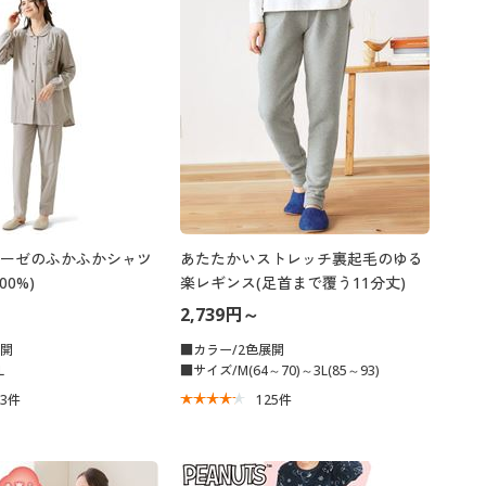
大きいサイズ 事務・制服
ーゼのふかふかシャツ
あたたかいストレッチ裏起毛のゆる
00%)
楽レギンス(足首まで覆う11分丈)
2,739円～
展開
■カラー/2色展開
L
■サイズ/M(64～70)～3L(85～93)
53
件
125
件