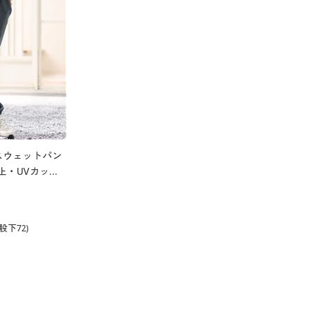
スウェットパン
止・UVカッ
策)
股下72)