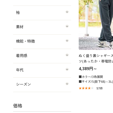
袖
素材
機能・特徴
着用感
ぬく盛り裏シャギー
ツ(あったか・帯電防
ト・人気商品・節電対
4,389円～
年代
■カラー/3色展開
■サイズ/S(股下68)～3L(
シーズン
97
件
価格