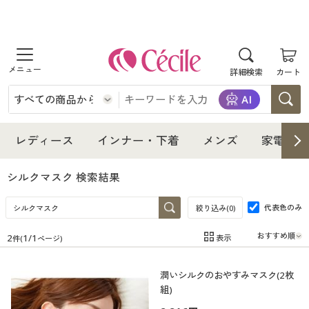
商品を探す
詳細検索
カート
レディース
インナー・下着
レディース通販すべて
レディース
インナー・下着
メンズ
家電・雑
メンズ
インナー・下着通販すべて
レディースファッション
シルクマスク
検索結果
家電・雑貨
代表色のみ
メンズ通販すべて
女性下着
絞り込み(
0
)
女性下着
2
1
/
1
表示
件(
ページ)
寝具・インテリア・家具
家電・雑貨すべて
メンズファッション
メンズ下着
在庫
在庫のある商品のみ表示
潤いシルクのおやすみマスク(2枚
カテゴリ
美容・健康
寝具・インテリア・家具通販すべて
家電
メンズ下着
ジュニア・ティーンズ下着
組)