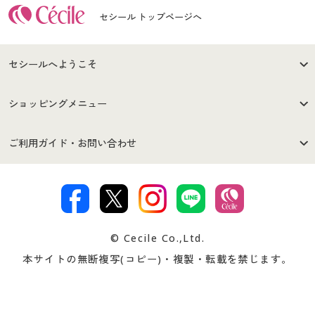
セシール トップページへ
セシールへようこそ
はじめての方へ
ご利用環境について
ショッピングメニュー
セシールご利用規約
プライバシーポリシー
商品カテゴリ
バーゲンセール
ご利用ガイド・お問い合わせ
特定商取引法に基づく表示
古物営業法に基づく表示
カタログ・チラシからのご注
デジタルカタログ
ご注文は
お届けは
文
著作権・商標について
会社案内
交換・返品は
お支払は
カタログ無料プレゼント
特集一覧
© Cecile Co.,Ltd.
会員登録・お客様情報変更に
お客様番号・パスワードをお
本サイトの無断複写(コピー)・複製・転載を禁じます。
プレゼント＆キャンペーン
サイトマップ
ついて
忘れの場合
サイズガイド
よくある質問とお問い合わせ