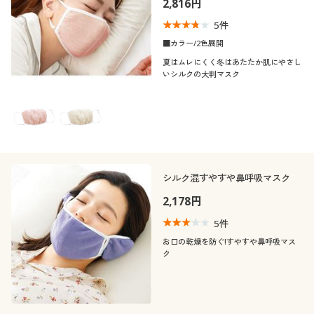
2,816円
口コミ
制服・スクール
美容・健康通販すべて
家具・収納
キッチン・雑貨・日用品
(3〜3.9)
5
件
■カラー/2色展開
カラー
大きいサイズ
制服・スクールすべて
美容・健康・サプリメント
寝具・ベッド
夏はムレにくく冬はあたたか肌にやさし
いシルクの大判マスク
バーゲン
大きいサイズ通販すべて
制服・学生服
カーテン・ラグ・ファブリック
こだわり条件
素材
で絞り込む
詳細検索
バーゲンセール
大きいサイズ レディース服
ジュニア・ティーンズ下着
機能・特徴
シルク
ナイロン
商品カテゴリ一覧
シークレットセール
大きいサイズ レディース下着
着用感
シルク混すやすや鼻呼吸マスク
ウォッシャブル(洗
える)
2,178円
カタログ
シーズン
大きいサイズ メンズ
ゆったり
5
件
カタログ・チラシからのご注文
お口の乾燥を防ぐ!すやすや鼻呼吸マス
価格
夏
冬
～
円
絞込
大きいサイズ 事務・制服
ク
デジタルカタログ
閉じる