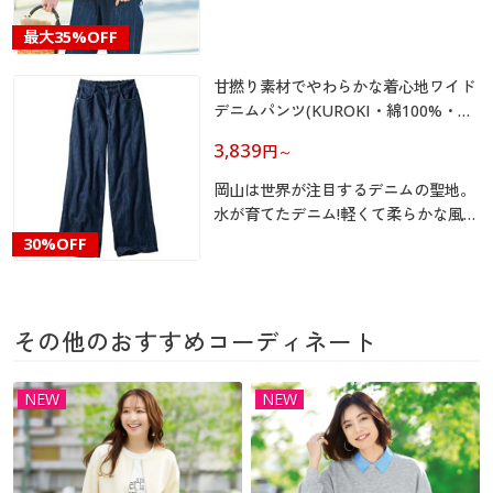
カタログ無料プレゼント
マイページ
最大
35%OFF
会員メニュー
甘撚り素材でやわらかな着心地ワイド
閲覧履歴
マイページ
デニムパンツ(KUROKI・綿100%・生
地日本製・洗濯機OK)
3,839
円
～
お気に入り
閲覧履歴
岡山は世界が注目するデニムの聖地。
サポート
水が育てたデニム!軽くて柔らかな風合
お気に入り
い。
30%OFF
ご利用ガイド
サポート
よくある質問とお問い合わせ
その他のおすすめコーディネート
ご利用ガイド
NEW
NEW
よくある質問とお問い合わせ