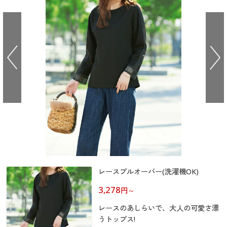
大きいサイズ
制服・スクールすべて
美容・健康・サプリメント
寝具・ベッド
制服・スクール
美容・健康通販すべて
家具・収納
キッチン・雑貨・日用品
バーゲン
大きいサイズ通販すべて
制服・学生服
カーテン・ラグ・ファブリック
大きいサイズ
制服・スクールすべて
美容・健康・サプリメント
寝具・ベッド
詳細検索
バーゲンセール
大きいサイズ レディース服
ジュニア・ティーンズ下着
バーゲン
大きいサイズ通販すべて
制服・学生服
カーテン・ラグ・ファブリック
商品カテゴリ一覧
シークレットセール
大きいサイズ レディース下着
詳細検索
バーゲンセール
大きいサイズ レディース服
ジュニア・ティーンズ下着
カタログ
大きいサイズ メンズ
商品カテゴリ一覧
シークレットセール
大きいサイズ レディース下着
カタログ・チラシからのご注文
カタログ
大きいサイズ 事務・制服
大きいサイズ メンズ
デジタルカタログ
レースプルオーバー(洗濯機OK)
カタログ・チラシからのご注文
大きいサイズ 事務・制服
3,278
円
～
カタログ無料プレゼント
デジタルカタログ
レースのあしらいで、大人の可愛さ漂
会員メニュー
うトップス!