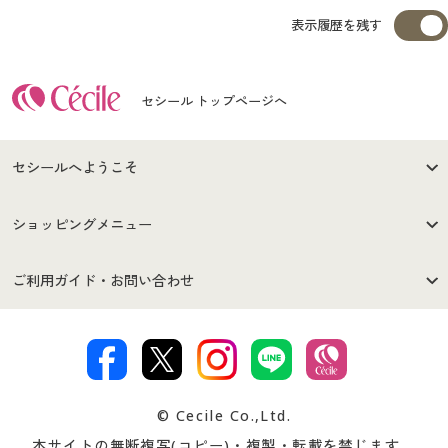
表示履歴を残す
セシール トップページへ
セシールへようこそ
はじめての方へ
ご利用環境について
ショッピングメニュー
セシールご利用規約
プライバシーポリシー
商品カテゴリ
バーゲンセール
ご利用ガイド・お問い合わせ
特定商取引法に基づく表示
古物営業法に基づく表示
カタログ・チラシからのご注
デジタルカタログ
ご注文は
お届けは
文
著作権・商標について
会社案内
交換・返品は
お支払は
カタログ無料プレゼント
特集一覧
© Cecile Co.,Ltd.
会員登録・お客様情報変更に
お客様番号・パスワードをお
本サイトの無断複写(コピー)・複製・転載を禁じます。
プレゼント＆キャンペーン
サイトマップ