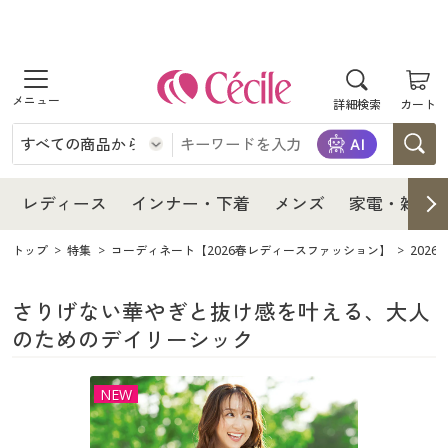
商品を探す
レディース
商品を探す
詳細検索
カート
インナー・下着
レディース通販すべて
レディース
メンズ
インナー・下着通販すべて
レディースファッション
インナー・下着
レディース通販すべて
レディース
インナー・下着
メンズ
家電・雑貨
家電・雑貨
メンズ通販すべて
女性下着
女性下着
メンズ
インナー・下着通販すべて
レディースファッション
トップ
特集
コーディネート【2026春レディースファッション】
202
寝具・インテリア・家具
家電・雑貨すべて
メンズファッション
メンズ下着
家電・雑貨
メンズ通販すべて
女性下着
女性下着
さりげない華やぎと抜け感を叶える、大人
のためのデイリーシック
美容・健康
寝具・インテリア・家具通販すべて
家電
メンズ下着
ジュニア・ティーンズ下着
寝具・インテリア・家具
家電・雑貨すべて
メンズファッション
メンズ下着
NEW
制服・スクール
美容・健康通販すべて
家具・収納
キッチン・雑貨・日用品
美容・健康
寝具・インテリア・家具通販すべて
家電
メンズ下着
ジュニア・ティーンズ下着