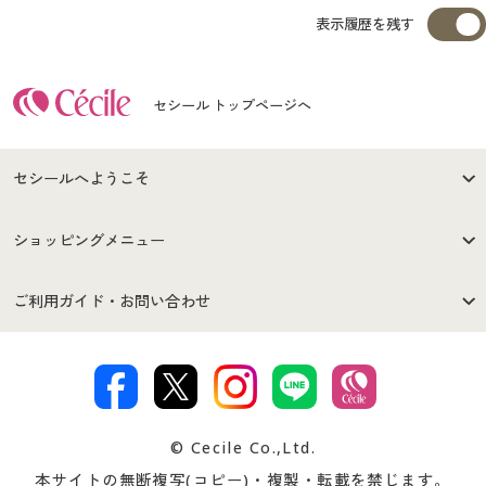
表示履歴を残す
セシール トップページへ
セシールへようこそ
はじめての方へ
ご利用環境について
ショッピングメニュー
セシールご利用規約
プライバシーポリシー
商品カテゴリ
バーゲンセール
ご利用ガイド・お問い合わせ
特定商取引法に基づく表示
古物営業法に基づく表示
カタログ・チラシからのご注
デジタルカタログ
ご注文は
お届けは
文
著作権・商標について
会社案内
交換・返品は
お支払は
カタログ無料プレゼント
特集一覧
© Cecile Co.,Ltd.
会員登録・お客様情報変更に
お客様番号・パスワードをお
本サイトの無断複写(コピー)・複製・転載を禁じます。
プレゼント＆キャンペーン
サイトマップ