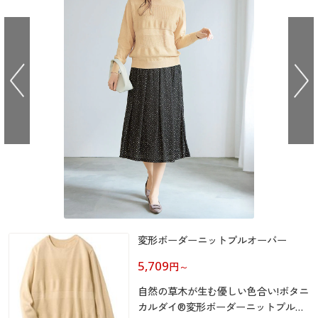
大きいサイズ
制服・スクールすべて
美容・健康・サプリメント
寝具・ベッド
制服・スクール
美容・健康通販すべて
家具・収納
キッチン・雑貨・日用品
バーゲン
大きいサイズ通販すべて
制服・学生服
カーテン・ラグ・ファブリック
大きいサイズ
制服・スクールすべて
美容・健康・サプリメント
寝具・ベッド
詳細検索
バーゲンセール
大きいサイズ レディース服
ジュニア・ティーンズ下着
バーゲン
大きいサイズ通販すべて
制服・学生服
カーテン・ラグ・ファブリック
商品カテゴリ一覧
シークレットセール
大きいサイズ レディース下着
詳細検索
バーゲンセール
大きいサイズ レディース服
ジュニア・ティーンズ下着
カタログ
大きいサイズ メンズ
商品カテゴリ一覧
シークレットセール
大きいサイズ レディース下着
カタログ・チラシからのご注文
カタログ
大きいサイズ 事務・制服
大きいサイズ メンズ
デジタルカタログ
変形ボーダーニットプルオーバー
カタログ・チラシからのご注文
大きいサイズ 事務・制服
5,709
円
～
カタログ無料プレゼント
デジタルカタログ
自然の草木が生む優しい色合い!ボタニ
会員メニュー
カルダイ®変形ボーダーニットプルオ