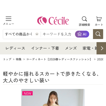
商品を探す
レディース
商品を探す
詳細検索
カート
インナー・下着
レディース通販すべて
レディース
メンズ
インナー・下着通販すべて
レディースファッション
インナー・下着
レディース通販すべて
レディース
インナー・下着
メンズ
家電・雑貨
家電・雑貨
メンズ通販すべて
女性下着
女性下着
メンズ
インナー・下着通販すべて
レディースファッション
トップ
特集
コーディネート【2026春レディースファッション】
202
寝具・インテリア・家具
家電・雑貨すべて
メンズファッション
メンズ下着
家電・雑貨
メンズ通販すべて
女性下着
女性下着
軽やかに揺れるスカートで歩きたくなる、
大人のやさしい装い
美容・健康
寝具・インテリア・家具通販すべて
家電
メンズ下着
ジュニア・ティーンズ下着
寝具・インテリア・家具
家電・雑貨すべて
メンズファッション
メンズ下着
NEW
制服・スクール
美容・健康通販すべて
家具・収納
キッチン・雑貨・日用品
美容・健康
寝具・インテリア・家具通販すべて
家電
メンズ下着
ジュニア・ティーンズ下着