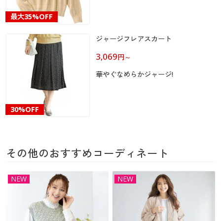
カタログ無料プレゼント
ーバー
マイページ
最大
35%OFF
会員メニュー
ジャージフレアスカート
閲覧履歴
マイページ
3,069
円
～
お気に入り
華やぐなめらかジャージ!
閲覧履歴
サポート
お気に入り
30%OFF
ご利用ガイド
サポート
よくある質問とお問い合わせ
その他のおすすめコーディネート
ご利用ガイド
NEW
NEW
よくある質問とお問い合わせ