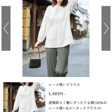
大きいサイズ
制服・スクールすべて
美容・健康・サプリメント
寝具・ベッド
制服・スクール
美容・健康通販すべて
家具・収納
キッチン・雑貨・日用品
バーゲン
大きいサイズ通販すべて
制服・学生服
カーテン・ラグ・ファブリック
大きいサイズ
制服・スクールすべて
美容・健康・サプリメント
寝具・ベッド
詳細検索
バーゲンセール
大きいサイズ レディース服
ジュニア・ティーンズ下着
バーゲン
大きいサイズ通販すべて
制服・学生服
カーテン・ラグ・ファブリック
商品カテゴリ一覧
シークレットセール
大きいサイズ レディース下着
詳細検索
バーゲンセール
大きいサイズ レディース服
ジュニア・ティーンズ下着
カタログ
大きいサイズ メンズ
商品カテゴリ一覧
シークレットセール
大きいサイズ レディース下着
カタログ・チラシからのご注文
カタログ
大きいサイズ 事務・制服
大きいサイズ メンズ
デジタルカタログ
レース使いブラウス
カタログ・チラシからのご注文
大きいサイズ 事務・制服
5,489
円
～
カタログ無料プレゼント
デジタルカタログ
表情和らぐ春にぴったりな綿100%の
会員メニュー
レース使い&ピンタックブラウス!