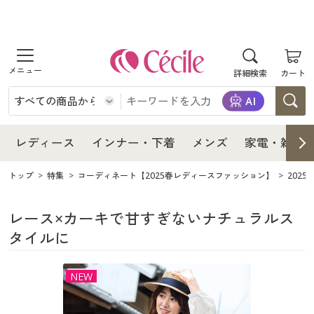
商品を探す
レディース
商品を探す
詳細検索
カート
インナー・下着
レディース通販すべて
レディース
メンズ
インナー・下着通販すべて
レディースファッション
インナー・下着
レディース通販すべて
レディース
インナー・下着
メンズ
家電・雑貨
家電・雑貨
メンズ通販すべて
女性下着
女性下着
メンズ
インナー・下着通販すべて
レディースファッション
トップ
特集
コーディネート【2025春レディースファッション】
202
寝具・インテリア・家具
家電・雑貨すべて
メンズファッション
メンズ下着
家電・雑貨
メンズ通販すべて
女性下着
女性下着
レース×カーキで甘すぎないナチュラルス
タイルに
美容・健康
寝具・インテリア・家具通販すべて
家電
メンズ下着
ジュニア・ティーンズ下着
寝具・インテリア・家具
家電・雑貨すべて
メンズファッション
メンズ下着
NEW
制服・スクール
美容・健康通販すべて
家具・収納
キッチン・雑貨・日用品
美容・健康
寝具・インテリア・家具通販すべて
家電
メンズ下着
ジュニア・ティーンズ下着