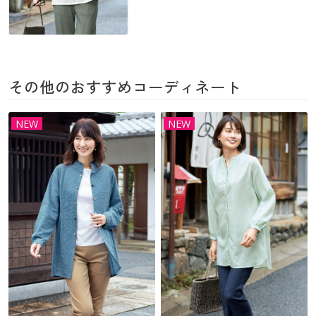
カタログ無料プレゼント
マイページ
会員メニュー
閲覧履歴
マイページ
その他のおすすめコーディネート
お気に入り
閲覧履歴
NEW
NEW
サポート
お気に入り
ご利用ガイド
サポート
よくある質問とお問い合わせ
ご利用ガイド
よくある質問とお問い合わせ