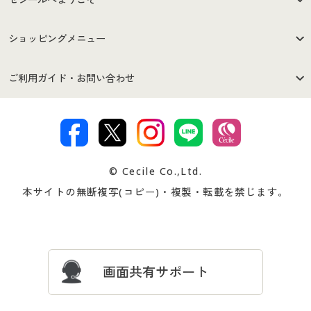
はじめての方へ
ご利用環境について
ショッピングメニュー
セシールご利用規約
プライバシーポリシー
商品カテゴリ
バーゲンセール
ご利用ガイド・お問い合わせ
特定商取引法に基づく表示
古物営業法に基づく表示
カタログ・チラシからのご注
デジタルカタログ
ご注文は
お届けは
文
著作権・商標について
会社案内
交換・返品は
お支払は
カタログ無料プレゼント
特集一覧
© Cecile Co.,Ltd.
会員登録・お客様情報変更に
お客様番号・パスワードをお
本サイトの無断複写(コピー)・複製・転載を禁じます。
プレゼント＆キャンペーン
サイトマップ
ついて
忘れの場合
サイズガイド
よくある質問とお問い合わせ
画面共有サポート