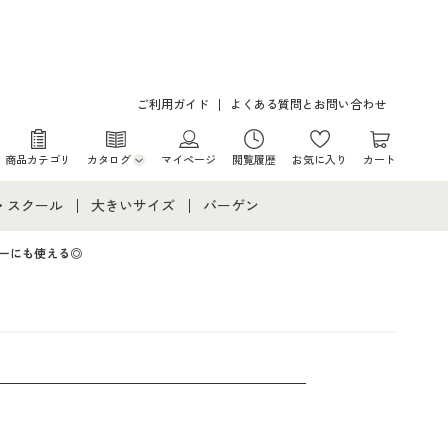
ご利用ガイド
よくある質問とお問い合わせ
商品カテゴリ
カタログ
マイページ
閲覧履歴
お気に入り
カート
カタログ・チラシからのご注文
・スクール
大きいサイズ
バーゲン
デジタルカタログ
て
・スクールすべて
大きいサイズ通販すべて
バーゲンセール
ーにも使える◎
カタログ無料プレゼント
メント
・学生服
大きいサイズ レディース服
シークレットセール
ニア・ティーンズ下着
大きいサイズ レディース下着
大きいサイズ メンズ