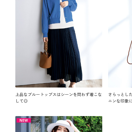
上品なブルートップスはシーンを問わず着こな
さらっとし
して◎
ニンな印象
NEW