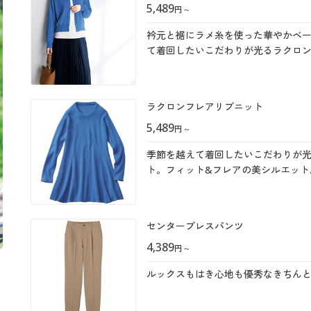
5,489
円
～
衿元と裾にラメ糸を使った華やかベ
て着回したいこだわりが光るラクロ
ラクロンフレアリブニット
5,489
円
～
季節を越えて着回したいこだわりが
ト。フィット&フレアの美シルエット
ます。
センタープレスパンツ
4,389
円
～
ルックスもはき心地も優秀なきちん