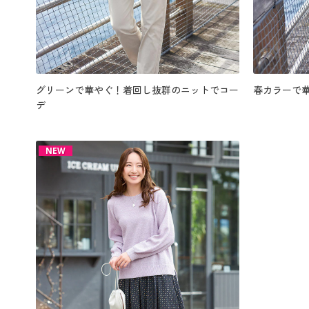
グリーンで華やぐ！着回し抜群のニットでコー
春カラーで
デ
NEW