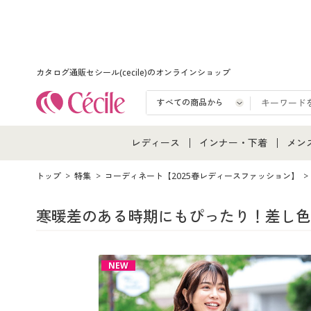
カタログ通販セシール(cecile)のオンラインショップ
レディース
インナー・下着
メン
レディース通販すべて
インナー・下着通販すべ
メン
トップ
特集
コーディネート【2025春レディースファッション】
レディースファッション
女性下着
メン
寒暖差のある時期にもぴったり！差し色
女性下着
メンズ下着
メン
NEW
ジュニア・ティーンズ下