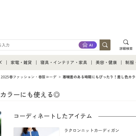
詳細検索
ズ
家電・雑貨
寝具・インテリア・家具
美容・健康
制服
て
ズ通販すべて
家電・雑貨すべて
寝具・インテリア・家具通販すべて
美容・健康通販すべ
制服
2025春ファッション・春服コーデ
寒暖差のある時期にもぴったり！差し色カラ
ズファッション
家電
家具・収納
美容・健康・サプリ
制服
カラーにも使える◎
ズ下着
キッチン・雑貨・日用品
寝具・ベッド
ジュ
コーディネートしたアイテム
着
カーテン・ラグ・ファブリック
ラクロンニットカーディガン