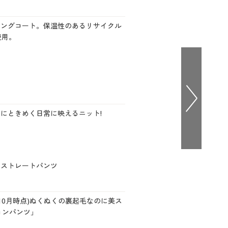
大きいサイズ 事務・制服
ロングコート。保温性のあるリサイクル
使用。
にときめく日常に映えるニット!
ンストレートパンツ
5年10月時点)ぬくぬくの裏起毛なのに美ス
ョンパンツ」