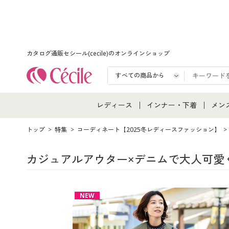
カタログ通販セシール(cecile)のオンラインショップ
レディース
インナー・下着
メン
レディース通販すべて
インナー・下着通販すべ
メン
トップ
特集
コーディネート【2025冬レディースファッション】
レディースファッション
女性下着
メン
カジュアルアウター×デニムで大人可愛
女性下着
メンズ下着
メン
NEW
ジュニア・ティーンズ下