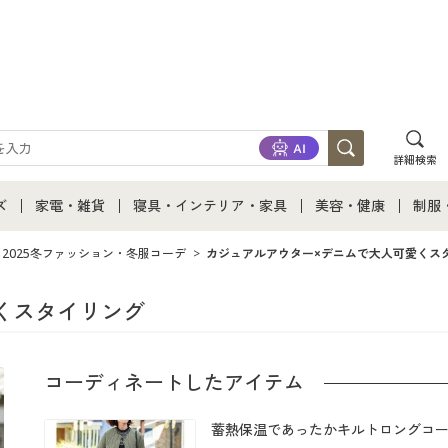
詳細検索
ズ
家電・雑貨
寝具・インテリア・家具
美容・健康
制服
て
ズ通販すべて
家電・雑貨すべて
寝具・インテリア・家具通販すべて
美容・健康通販すべ
制服
2025冬ファッション・冬服コーデ
カジュアルアウター×デニムで大人可愛くス
ズファッション
家電
家具・収納
美容・健康・サプリ
制服
くスタイリング
ズ下着
キッチン・雑貨・日用品
寝具・ベッド
ジュ
コーディネートしたアイテム
着
カーテン・ラグ・ファブリック
蓄熱保温であったかキルトロングコ