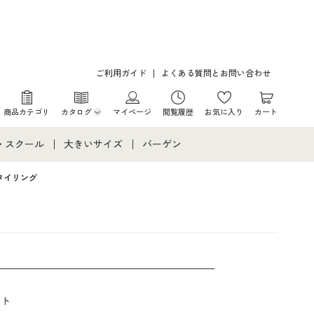
ご利用ガイド
よくある質問とお問い合わせ
商品カテゴリ
カタログ
マイページ
閲覧履歴
お気に入り
カート
カタログ・チラシからのご注文
・スクール
大きいサイズ
バーゲン
デジタルカタログ
て
・スクールすべて
大きいサイズ通販すべて
バーゲンセール
タイリング
カタログ無料プレゼント
メント
・学生服
大きいサイズ レディース服
シークレットセール
ニア・ティーンズ下着
大きいサイズ レディース下着
大きいサイズ メンズ
ート