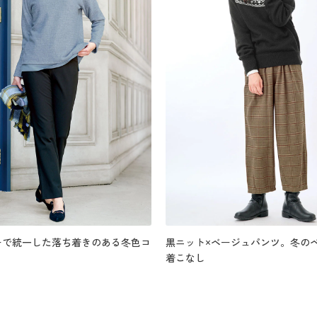
ーで統一した落ち着きのある冬色コ
黒ニット×ベージュパンツ。冬の
着こなし