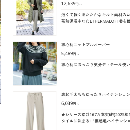
12,639
円
～
薄くて軽くあたたかなキルト素材の
蓄熱保温中わたETHERMALOFT®を
求心柄ニットプルオーバー
5,489
円
～
求心柄にほっこり気分ディテール使い
裏起毛太ももゆったりハイテンショ
6,039
円
～
★シリーズ累計167万本突破!(202
タイルに決まる!「裏起毛ハイテンシ