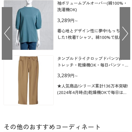
大きいサイズ
制服・スクールすべて
袖ボリュームプルオーバー(綿100%・
美容・健康・サプリメント
寝具・ベッド
制服・スクール
美容・健康通販すべて
家具・収納
キッチン・雑貨・日用品
洗濯機OK)
バーゲン
大きいサイズ通販すべて
3,289
制服・学生服
カーテン・ラグ・ファブリック
円
～
大きいサイズ
制服・スクールすべて
美容・健康・サプリメント
寝具・ベッド
着心地とデザイン性に夢中!もっちりと
詳細検索
バーゲンセール
大きいサイズ レディース服
ジュニア・ティーンズ下着
した1枚着Tシャツ。綿100%で肌にも
バーゲン
大きいサイズ通販すべて
制服・学生服
カーテン・ラグ・ファブリック
優しいのがうれしい。
商品カテゴリ一覧
シークレットセール
大きいサイズ レディース下着
詳細検索
バーゲンセール
大きいサイズ レディース服
ジュニア・ティーンズ下着
タンブルドライクロップドパンツ(ス
トレッチ・乾燥機OK・毎日パンツ・
カタログ
大きいサイズ メンズ
商品カテゴリ一覧
綿混・大人かわいい)
シークレットセール
大きいサイズ レディース下着
3,289
円
～
カタログ・チラシからのご注文
カタログ
大きいサイズ 事務・制服
★人気商品!シリーズ累計136万本突破!
大きいサイズ メンズ
(2024年4月時点)乾燥機OKで毎日はけ
デジタルカタログ
る!定番の綿ツイルパンツ!適度なハリ
カタログ・チラシからのご注文
があり体型を拾いにくく、すっきり見
大きいサイズ 事務・制服
えするのも嬉しい。
カタログ無料プレゼント
デジタルカタログ
その他のおすすめコーディネート
会員メニュー