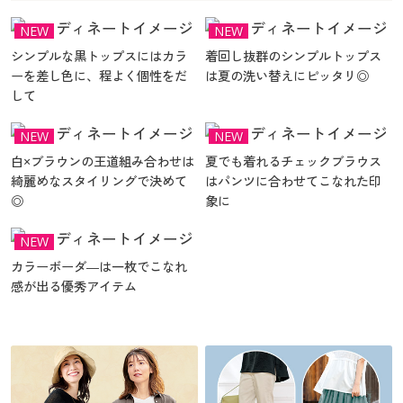
カタログ無料プレゼント
マイページ
NEW
NEW
会員メニュー
シンプルな黒トップスにはカラ
着回し抜群のシンプルトップス
ーを差し色に、程よく個性をだ
は夏の洗い替えにピッタリ◎
閲覧履歴
マイページ
して
お気に入り
NEW
NEW
閲覧履歴
白×ブラウンの王道組み合わせは
夏でも着れるチェックブラウス
サポート
綺麗めなスタイリングで決めて
はパンツに合わせてこなれた印
お気に入り
◎
象に
ご利用ガイド
サポート
NEW
カラーボーダ―は一枚でこなれ
よくある質問とお問い合わせ
ご利用ガイド
感が出る優秀アイテム
よくある質問とお問い合わせ