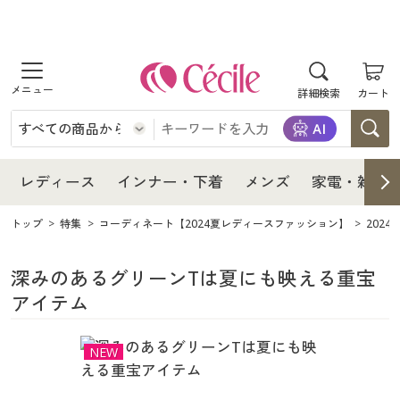
商品を探す
レディース
商品を探す
詳細検索
カート
インナー・下着
レディース通販すべて
レディース
メンズ
インナー・下着通販すべて
レディースファッション
インナー・下着
レディース通販すべて
レディース
インナー・下着
メンズ
家電・雑貨
家電・雑貨
メンズ通販すべて
女性下着
女性下着
メンズ
インナー・下着通販すべて
レディースファッション
トップ
特集
コーディネート【2024夏レディースファッション】
202
寝具・インテリア・家具
家電・雑貨すべて
メンズファッション
メンズ下着
家電・雑貨
メンズ通販すべて
女性下着
女性下着
深みのあるグリーンTは夏にも映える重宝
アイテム
美容・健康
寝具・インテリア・家具通販すべて
家電
メンズ下着
ジュニア・ティーンズ下着
寝具・インテリア・家具
家電・雑貨すべて
メンズファッション
メンズ下着
NEW
制服・スクール
美容・健康通販すべて
家具・収納
キッチン・雑貨・日用品
美容・健康
寝具・インテリア・家具通販すべて
家電
メンズ下着
ジュニア・ティーンズ下着