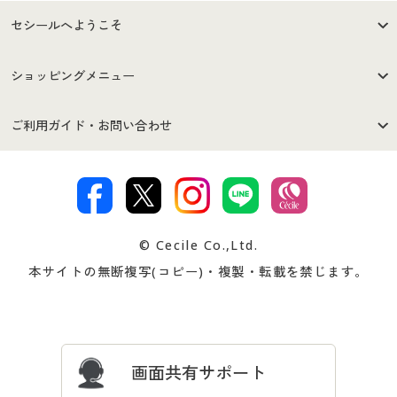
セシールへようこそ
はじめての方へ
ご利用環境について
ショッピングメニュー
セシールご利用規約
プライバシーポリシー
商品カテゴリ
バーゲンセール
ご利用ガイド・お問い合わせ
特定商取引法に基づく表示
古物営業法に基づく表示
カタログ・チラシからのご注
デジタルカタログ
ご注文は
お届けは
文
著作権・商標について
会社案内
交換・返品は
お支払は
カタログ無料プレゼント
特集一覧
© Cecile Co.,Ltd.
会員登録・お客様情報変更に
お客様番号・パスワードをお
本サイトの無断複写(コピー)・複製・転載を禁じます。
プレゼント＆キャンペーン
サイトマップ
ついて
忘れの場合
サイズガイド
よくある質問とお問い合わせ
画面共有サポート