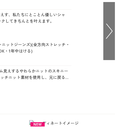
大きいサイズ 事務・制服
がえす、私たちにとことん優しいシャ
ラクしてきちんとを叶えます。
トニットジーンズ)(全方向ストレッチ・
K・1年中はける)
ニム見えするやわらかニットのスキニー
レッチニット素材を使用し、元に戻る力
ルなデニム風のパンツだから着まわしや
嬉しい♪
NEW