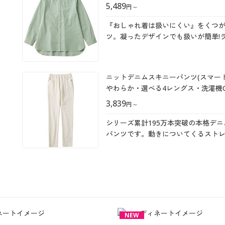
5,489
円
～
『おしゃれ着は扱いにくい』をくつ
ツ。凝ったデザインでも扱いが簡単!
ニットデニムスキニーパンツ(スマー
やわらか・選べる4レングス・洗濯機O
3,839
円
～
シリーズ累計195万本突破の本格デ
パンツです。動きについてくるスト
も強いので快適なはき心地♪シンプ
すく、スタイルも決まりやすいのが
NEW