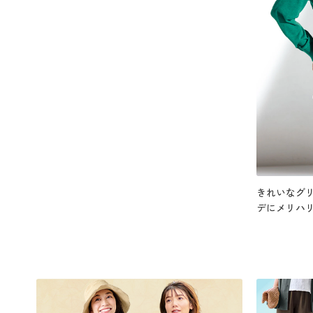
きれいなグ
デにメリハ