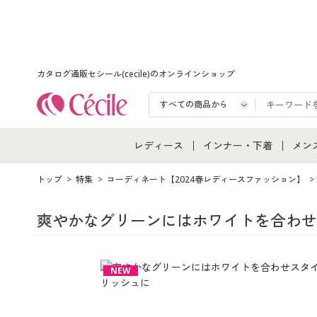
カタログ通販セシール(cecile)のオンラインショップ
レディース
インナー・下着
メン
レディース通販すべて
インナー・下着通販すべ
メン
トップ
特集
コーディネート【2024春レディースファッション】
レディースファッション
女性下着
メン
爽やかなグリーンにはホワイトを合わせ
女性下着
メンズ下着
メン
NEW
ジュニア・ティーンズ下