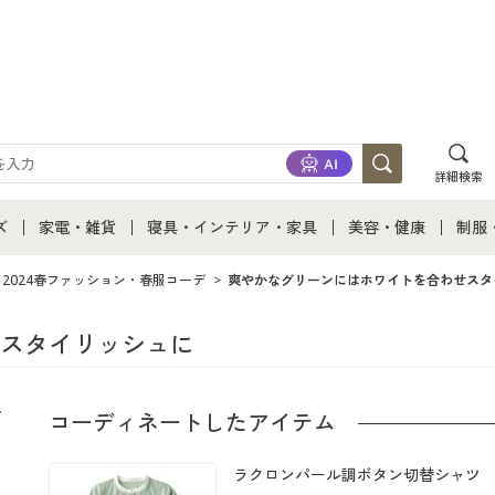
詳細検索
ズ
家電・雑貨
寝具・インテリア・家具
美容・健康
制服
て
ズ通販すべて
家電・雑貨すべて
寝具・インテリア・家具通販すべて
美容・健康通販すべ
制服
2024春ファッション・春服コーデ
爽やかなグリーンにはホワイトを合わせスタ
ズファッション
家電
家具・収納
美容・健康・サプリ
制服
スタイリッシュに
ズ下着
キッチン・雑貨・日用品
寝具・ベッド
ジュ
コーディネートしたアイテム
着
カーテン・ラグ・ファブリック
ラクロンパール調ボタン切替シャツ