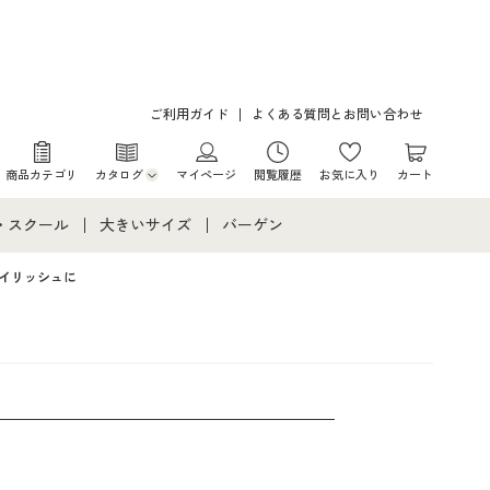
ご利用ガイド
よくある質問とお問い合わせ
商品カテゴリ
カタログ
マイページ
閲覧履歴
お気に入り
カート
カタログ・チラシからのご注文
・スクール
大きいサイズ
バーゲン
デジタルカタログ
て
・スクールすべて
大きいサイズ通販すべて
バーゲンセール
イリッシュに
カタログ無料プレゼント
メント
・学生服
大きいサイズ レディース服
シークレットセール
ニア・ティーンズ下着
大きいサイズ レディース下着
大きいサイズ メンズ