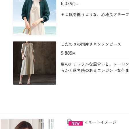
6,039
円
～
そよ風を纏うような、心地良さテー
こだわりの国産リネンワンピース
9,889
円
麻のナチュラルな風合いと、レーヨ
らかく落ち感のあるエレガントな什
NEW