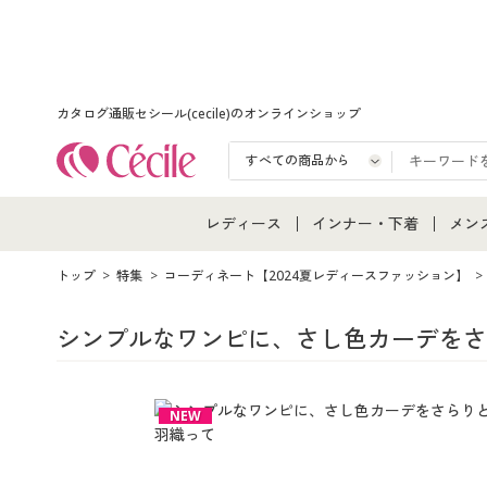
カタログ通販セシール(cecile)のオンラインショップ
レディース
インナー・下着
メン
レディース通販すべて
インナー・下着通販すべ
メン
トップ
特集
コーディネート【2024夏レディースファッション】
レディースファッション
女性下着
メン
シンプルなワンピに、さし色カーデをさ
女性下着
メンズ下着
メン
NEW
ジュニア・ティーンズ下