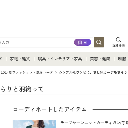
詳細検索
ズ
家電・雑貨
寝具・インテリア・家具
美容・健康
制服
て
ズ通販すべて
家電・雑貨すべて
寝具・インテリア・家具通販すべて
美容・健康通販すべ
制服
2024夏ファッション・夏服コーデ
シンプルなワンピに、さし色カーデをさらり
ズファッション
家電
家具・収納
美容・健康・サプリ
制服
らりと羽織って
ズ下着
キッチン・雑貨・日用品
寝具・ベッド
ジュ
コーディネートしたアイテム
着
カーテン・ラグ・ファブリック
テープヤーンニットカーディガン(手洗