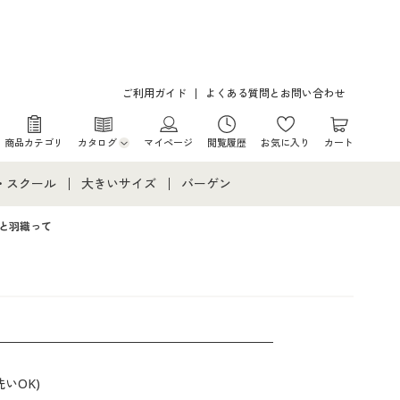
ご利用ガイド
よくある質問とお問い合わせ
商品カテゴリ
カタログ
マイページ
閲覧履歴
お気に入り
カート
カタログ・チラシからのご注文
・スクール
大きいサイズ
バーゲン
デジタルカタログ
て
・スクールすべて
大きいサイズ通販すべて
バーゲンセール
と羽織って
カタログ無料プレゼント
メント
・学生服
大きいサイズ レディース服
シークレットセール
ニア・ティーンズ下着
大きいサイズ レディース下着
大きいサイズ メンズ
いOK)