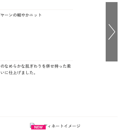
大きいサイズ 事務・制服
プヤーンの軽やかニット
ンのなめらかな肌ぎわりを併せ持った柔
まいに仕上げました。
NEW