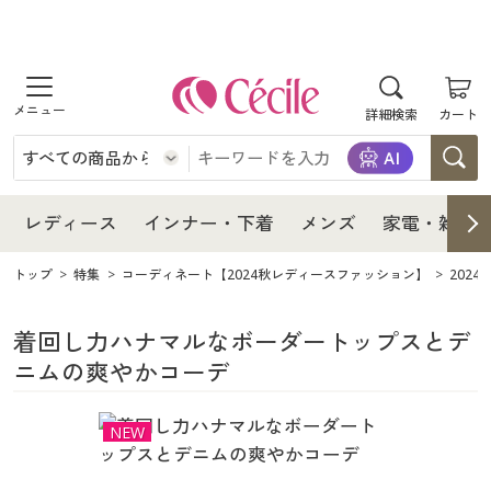
商品を探す
レディース
商品を探す
詳細検索
カート
インナー・下着
レディース通販すべて
レディース
メンズ
インナー・下着通販すべて
レディースファッション
インナー・下着
レディース通販すべて
レディース
インナー・下着
メンズ
家電・雑貨
家電・雑貨
メンズ通販すべて
女性下着
女性下着
メンズ
インナー・下着通販すべて
レディースファッション
トップ
特集
コーディネート【2024秋レディースファッション】
202
寝具・インテリア・家具
家電・雑貨すべて
メンズファッション
メンズ下着
家電・雑貨
メンズ通販すべて
女性下着
女性下着
着回し力ハナマルなボーダートップスとデ
ニムの爽やかコーデ
美容・健康
寝具・インテリア・家具通販すべて
家電
メンズ下着
ジュニア・ティーンズ下着
寝具・インテリア・家具
家電・雑貨すべて
メンズファッション
メンズ下着
NEW
制服・スクール
美容・健康通販すべて
家具・収納
キッチン・雑貨・日用品
美容・健康
寝具・インテリア・家具通販すべて
家電
メンズ下着
ジュニア・ティーンズ下着