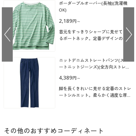
大きいサイズ
制服・スクールすべて
ボーダープルオーバー(長袖)(洗濯機
美容・健康・サプリメント
寝具・ベッド
制服・スクール
美容・健康通販すべて
家具・収納
キッチン・雑貨・日用品
OK)
バーゲン
大きいサイズ通販すべて
2,189
制服・学生服
カーテン・ラグ・ファブリック
円
～
大きいサイズ
制服・スクールすべて
美容・健康・サプリメント
寝具・ベッド
首元をすっきりシャープに見せてくれ
詳細検索
バーゲンセール
大きいサイズ レディース服
ジュニア・ティーンズ下着
るボートネック。定番デザインのボー
バーゲン
大きいサイズ通販すべて
制服・学生服
カーテン・ラグ・ファブリック
ダーTシャツに、ドロップショルダー
でこなれ感をプラスしました
商品カテゴリ一覧
シークレットセール
大きいサイズ レディース下着
詳細検索
バーゲンセール
大きいサイズ レディース服
ジュニア・ティーンズ下着
ニットデニムストレートパンツ(スマ
ートニットジーンズ)(全方向ストレッ
カタログ
大きいサイズ メンズ
商品カテゴリ一覧
チ・やわらか・選べる4レングス・洗
シークレットセール
大きいサイズ レディース下着
4,389
円
～
濯機OK・1年中はける)
カタログ・チラシからのご注文
カタログ
大きいサイズ 事務・制服
脚を長くきれいに見せる定番のストレ
大きいサイズ メンズ
ートシルエット。柔らかく適度な厚み
デジタルカタログ
があるニット素材は、脚のラインを拾
カタログ・チラシからのご注文
いにくいので、気になる部分もすっき
大きいサイズ 事務・制服
りカバーしてくれます。一度はくとや
カタログ無料プレゼント
デジタルカタログ
みつきになる心地よさ!
その他のおすすめコーディネート
会員メニュー