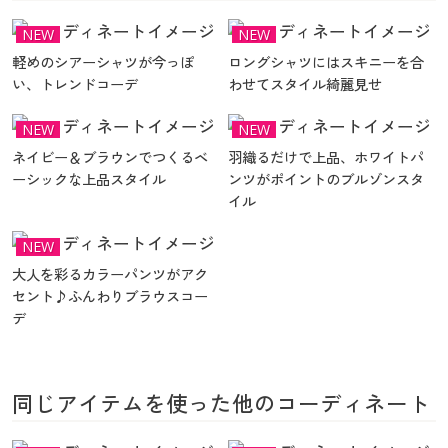
カタログ無料プレゼント
マイページ
NEW
NEW
会員メニュー
軽めのシアーシャツが今っぽ
ロングシャツにはスキニーを合
い、トレンドコーデ
わせてスタイル綺麗見せ
閲覧履歴
マイページ
NEW
NEW
お気に入り
閲覧履歴
ネイビー＆ブラウンでつくるベ
羽織るだけで上品、ホワイトパ
ーシックな上品スタイル
ンツがポイントのブルゾンスタ
サポート
イル
お気に入り
ご利用ガイド
NEW
サポート
大人を彩るカラーパンツがアク
セント♪ふんわりブラウスコー
よくある質問とお問い合わせ
ご利用ガイド
デ
よくある質問とお問い合わせ
同じアイテムを使った他のコーディネート