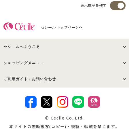
表示履歴を残す
セシール トップページへ
セシールへようこそ
はじめての方へ
ご利用環境について
ショッピングメニュー
セシールご利用規約
プライバシーポリシー
商品カテゴリ
バーゲンセール
ご利用ガイド・お問い合わせ
特定商取引法に基づく表示
古物営業法に基づく表示
カタログ・チラシからのご注
デジタルカタログ
ご注文は
お届けは
文
著作権・商標について
会社案内
交換・返品は
お支払は
カタログ無料プレゼント
特集一覧
© Cecile Co.,Ltd.
会員登録・お客様情報変更に
お客様番号・パスワードをお
本サイトの無断複写(コピー)・複製・転載を禁じます。
プレゼント＆キャンペーン
サイトマップ
ついて
忘れの場合