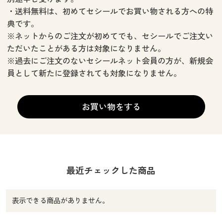
カタログ無料プレゼント
・送料無料は、初めてセシールでお買い物される方への特
マイページ
典です。
会員メニュー
※ネットからのご注文が初めてでも、セシールでご注文い
閲覧履歴
ただいたことがある方は対象になりません。
マイページ
※過去にご注文のないセシールネット会員の方が、新規会
お気に入り
員として新たに登録されても対象になりません。
閲覧履歴
サポート
お気に入り
お買い物をする
ご利用ガイド
サポート
よくある質問とお問い合わせ
ご利用ガイド
最近チェックした商品
よくある質問とお問い合わせ
表示できる商品がありません。