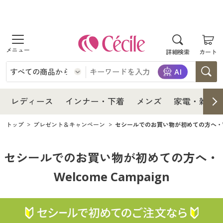
商品を探す
レディース
商品を探す
詳細検索
カート
インナー・下着
レディース通販すべて
レディース
メンズ
インナー・下着通販すべて
レディースファッション
インナー・下着
レディース通販すべて
レディース
インナー・下着
メンズ
家電・雑貨
家電・雑貨
メンズ通販すべて
女性下着
女性下着
メンズ
インナー・下着通販すべて
レディースファッション
トップ
プレゼント＆キャンペーン
セシールでのお買い物が初めての方へ・Wel
寝具・インテリア・家具
家電・雑貨すべて
メンズファッション
メンズ下着
家電・雑貨
メンズ通販すべて
女性下着
女性下着
セシールでのお買い物が初めての方へ・
美容・健康
寝具・インテリア・家具通販すべて
Welcome Campaign
家電
メンズ下着
ジュニア・ティーンズ下着
寝具・インテリア・家具
家電・雑貨すべて
メンズファッション
メンズ下着
制服・スクール
美容・健康通販すべて
家具・収納
キッチン・雑貨・日用品
美容・健康
寝具・インテリア・家具通販すべて
家電
メンズ下着
ジュニア・ティーンズ下着