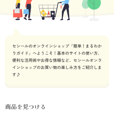
大きいサイズ
制服・スクールすべて
美容・健康・サプリメント
寝具・ベッド
制服・スクール
美容・健康通販すべて
家具・収納
キッチン・雑貨・日用品
バーゲン
大きいサイズ通販すべて
制服・学生服
カーテン・ラグ・ファブリック
大きいサイズ
制服・スクールすべて
美容・健康・サプリメント
寝具・ベッド
詳細検索
バーゲンセール
大きいサイズ レディース服
ジュニア・ティーンズ下着
バーゲン
大きいサイズ通販すべて
制服・学生服
カーテン・ラグ・ファブリック
商品カテゴリ一覧
シークレットセール
大きいサイズ レディース下着
セシールのオンラインショップ「簡単！まるわか
詳細検索
バーゲンセール
大きいサイズ レディース服
ジュニア・ティーンズ下着
りガイド」へようこそ！
基本のサイトの使い方、
カタログ
大きいサイズ メンズ
便利な活用術やお得な情報など、
セシールオンラ
商品カテゴリ一覧
シークレットセール
大きいサイズ レディース下着
インショップのお買い物の楽しみ方をご紹介しま
カタログ・チラシからのご注文
カタログ
大きいサイズ 事務・制服
す♪
大きいサイズ メンズ
デジタルカタログ
カタログ・チラシからのご注文
大きいサイズ 事務・制服
カタログ無料プレゼント
デジタルカタログ
商品を見つける
会員メニュー