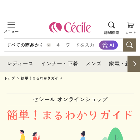
商品を探す
レディース
商品を探す
詳細検索
カート
インナー・下着
レディース通販すべて
レディース
メンズ
インナー・下着通販すべて
レディースファッション
インナー・下着
レディース通販すべて
レディース
インナー・下着
メンズ
家電・雑貨
家電・雑貨
メンズ通販すべて
女性下着
女性下着
メンズ
インナー・下着通販すべて
レディースファッション
トップ
簡単！まるわかりガイド
寝具・インテリア・家具
家電・雑貨すべて
メンズファッション
メンズ下着
家電・雑貨
メンズ通販すべて
女性下着
女性下着
セシール オンラインショップ
美容・健康
寝具・インテリア・家具通販すべて
家電
簡単！まるわかりガイド
メンズ下着
ジュニア・ティーンズ下着
寝具・インテリア・家具
家電・雑貨すべて
メンズファッション
メンズ下着
制服・スクール
美容・健康通販すべて
家具・収納
キッチン・雑貨・日用品
美容・健康
寝具・インテリア・家具通販すべて
家電
メンズ下着
ジュニア・ティーンズ下着