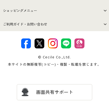
はじめての方へ
ご利用環境について
ショッピングメニュー
セシールご利用規約
プライバシーポリシー
商品カテゴリ
バーゲンセール
ご利用ガイド・お問い合わせ
特定商取引法に基づく表示
古物営業法に基づく表示
カタログ・チラシからのご注
デジタルカタログ
ご注文は
お届けは
文
著作権・商標について
会社案内
交換・返品は
お支払は
カタログ無料プレゼント
特集一覧
© Cecile Co.,Ltd.
会員登録・お客様情報変更に
お客様番号・パスワードをお
本サイトの無断複写(コピー)・複製・転載を禁じます。
プレゼント＆キャンペーン
サイトマップ
ついて
忘れの場合
サイズガイド
よくある質問とお問い合わせ
画面共有サポート