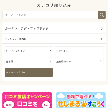
カタログ無料プレゼント
カテゴリ絞り込み
会員メニュー
マイページ
カーテン・ラグ・ファブリック
閲覧履歴
クッション・座布団
お気に入り
シートクッション
クッション
座布団
座布団カバー
サポート
クッションカバー
ご利用ガイド
よくある質問とお問い合わせ