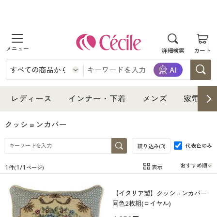
商品を探す
詳細検索
カート
レディース
インナー・下着
レディース通販すべて
レディース
インナー・下着
メンズ
家電・雑
メンズ
インナー・下着通販すべて
レディースファッション
クッションカバー
家電・雑貨
代表色のみ
メンズ通販すべて
女性下着
絞り込み(
3
)
女性下着
1
1
/
1
表示
件(
ページ)
寝具・インテリア・家具
家電・雑貨すべて
メンズファッション
メンズ下着
在庫
在庫のある商品のみ表示
【イタリア製】クッションカバー
カテゴリ
美容・健康
寝具・インテリア・家具通販すべて
家電
メンズ下着
ジュニア・ティーンズ下着
同色2枚組(ロイヤル)