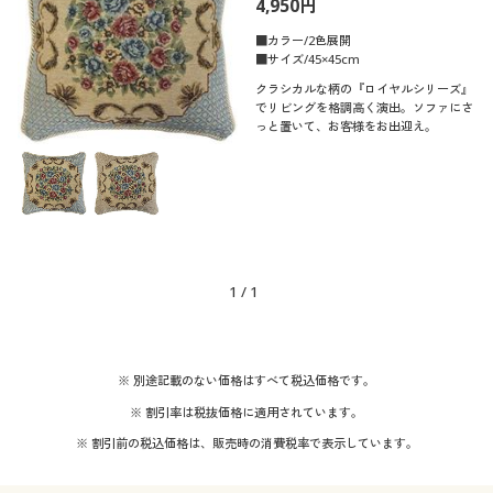
4,950円
制服・スクール
美容・健康通販すべて
家具・収納
キッチン・雑貨・日用品
■カラー/2色展開
■サイズ/45×45cm
大きいサイズ
制服・スクールすべて
美容・健康・サプリメント
寝具・ベッド
クラシカルな柄の『ロイヤルシリーズ』
カラー
でリビングを格調高く演出。ソファにさ
っと置いて、お客様をお出迎え。
バーゲン
大きいサイズ通販すべて
制服・学生服
カーテン・ラグ・ファブリック
価格
～
円
絞込
詳細検索
バーゲンセール
大きいサイズ レディース服
ジュニア・ティーンズ下着
閉じる
商品カテゴリ一覧
シークレットセール
大きいサイズ レディース下着
1
/
1
カタログ
大きいサイズ メンズ
カタログ・チラシからのご注文
※ 別途記載のない価格はすべて税込価格です。
大きいサイズ 事務・制服
※ 割引率は税抜価格に適用されています。
デジタルカタログ
※ 割引前の税込価格は、販売時の消費税率で表示しています。