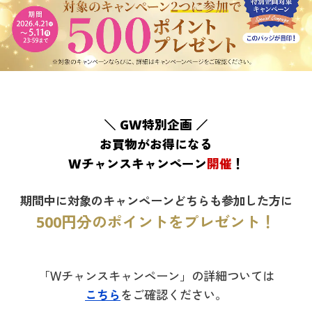
大きいサイズ
制服・スクールすべて
美容・健康・サプリメント
寝具・ベッド
制服・スクール
美容・健康通販すべて
家具・収納
キッチン・雑貨・日用品
バーゲン
大きいサイズ通販すべて
制服・学生服
カーテン・ラグ・ファブリック
大きいサイズ
制服・スクールすべて
美容・健康・サプリメント
寝具・ベッド
詳細検索
バーゲンセール
大きいサイズ レディース服
ジュニア・ティーンズ下着
バーゲン
大きいサイズ通販すべて
制服・学生服
カーテン・ラグ・ファブリック
商品カテゴリ一覧
＼ GW特別企画 ／
シークレットセール
大きいサイズ レディース下着
詳細検索
バーゲンセール
大きいサイズ レディース服
ジュニア・ティーンズ下着
お買物がお得になる
カタログ
Wチャンスキャンペーン
開催
！
大きいサイズ メンズ
商品カテゴリ一覧
シークレットセール
大きいサイズ レディース下着
カタログ・チラシからのご注文
期間中に対象のキャンペーンどちらも参加した方に
大きいサイズ 事務・制服
カタログ
大きいサイズ メンズ
500円分のポイントをプレゼント！
デジタルカタログ
カタログ・チラシからのご注文
大きいサイズ 事務・制服
カタログ無料プレゼント
「Wチャンスキャンペーン」の詳細ついては
デジタルカタログ
こちら
をご確認ください。
会員メニュー