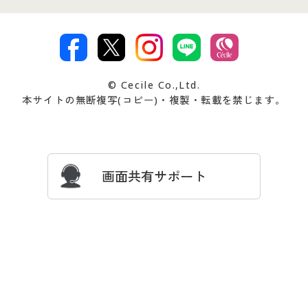
特定商取引法に基づく表示
古物営業法に基づく表示
カタログ・チラシからのご注
デジタルカタログ
ご注文は
お届けは
文
著作権・商標について
会社案内
交換・返品は
お支払は
カタログ無料プレゼント
特集一覧
© Cecile Co.,Ltd.
会員登録・お客様情報変更に
お客様番号・パスワードをお
本サイトの無断複写(コピー)・複製・転載を禁じます。
プレゼント＆キャンペーン
サイトマップ
ついて
忘れの場合
サイズガイド
よくある質問とお問い合わせ
画面共有サポート