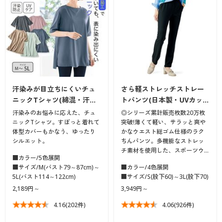
汗染みが目立ちにくいチュ
さら軽ストレッチストレー
ニックTシャツ(綿混・汗…
トパンツ(日本製・UVカッ…
汗染みのお悩みに応えた、チュ
◎シリーズ累計販売枚数20万枚
ニックTシャツ。すぽっと着れて
突破!薄くて軽い、サラッと爽や
体型カバーもかなう、ゆったり
かなウエスト総ゴム仕様のラク
シルエット。
ちんパンツ。多機能なストレッ
チ素材を使用した、スポーツウ…
■カラー/5色展開
■サイズ/M(バスト79～87cm)～
■カラー/4色展開
5L(バスト114～122cm)
■サイズ/S(股下60)～3L(股下70)
2,189円～
3,949円～
4.16
(202件)
4.06
(926件)