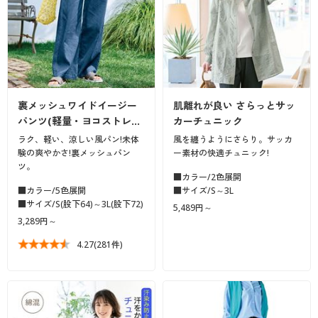
裏メッシュワイドイージー
肌離れが良い さらっとサッ
パンツ(軽量・ヨコストレ…
カーチュニック
ラク、軽い、涼しい風パン!未体
風を纏うようにさらり。サッカ
験の爽やかさ!裏メッシュパン
ー素材の快適チュニック!
ツ。
■カラー/2色展開
■カラー/5色展開
■サイズ/S～3L
■サイズ/S(股下64)～3L(股下72)
5,489円～
3,289円～
4.27
(281件)