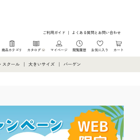
ご利用ガイド
よくある質問とお問い合わせ
商品カテゴリ
カタログ
マイページ
閲覧履歴
お気に入り
カート
カタログ・チラシからのご注文
・スクール
大きいサイズ
バーゲン
デジタルカタログ
て
・スクールすべて
大きいサイズ通販すべて
バーゲンセール
カタログ無料プレゼント
メント
・学生服
大きいサイズ レディース服
シークレットセール
ニア・ティーンズ下着
大きいサイズ レディース下着
大きいサイズ メンズ