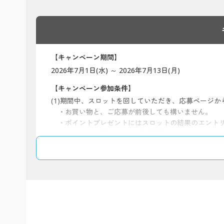
【キャンペーン期間】
2026年7月1日(水) ～ 2026年7月13日(月)
【キャンペーン参加条件】
(1)期間中、スロットを回していただき、応募ページ
・お買い物と、ご応募が前後しても構いません。
・ポイントプレゼントにはスロットの結果のエント
・スロットの参加はお1人様1回限りとなります。
(2)期間中、商品を1回のご注文で5,000円（税込
となります。）
※交換商品は、新規のご注文としてお受けしますの
※お買い物とご応募を7月13日(月)23:59までに
※法人会員のお客様はキャンペーン対象外です。
【期間限定ポイントプレゼントについて】