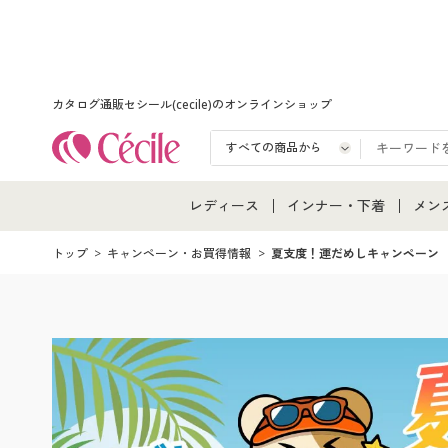
カタログ通販セシール(cecile)のオンラインショップ
レディース
インナー・下着
メン
レディース通販すべて
インナー・下着通販すべ
メン
トップ
キャンペーン・お買得情報
夏支度！運だめしキャンペーン
レディースファッション
女性下着
メン
女性下着
メンズ下着
メン
ジュニア・ティーンズ下