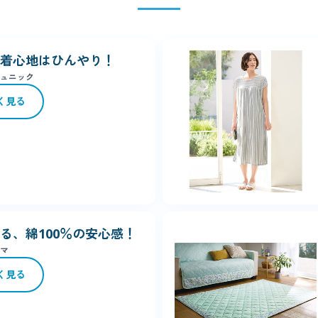
トいたします。
で。
てキャンセル・返品された場合、期間限定ポイントが自動的に失効とな
着心地はひんやり！
ュニック
く見る
る、綿100％の安心感！
マ
く見る