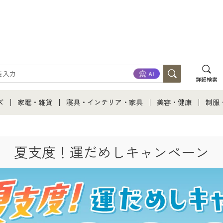
詳細検索
ズ
家電・雑貨
寝具・インテリア・家具
美容・健康
制服
て
ズ通販すべて
家電・雑貨すべて
寝具・インテリア・家具通販すべて
美容・健康通販すべ
制服
夏支度！運だめしキャンペーン
ズファッション
家電
家具・収納
美容・健康・サプリ
制服
ズ下着
キッチン・雑貨・日用品
寝具・ベッド
ジュ
着
カーテン・ラグ・ファブリック