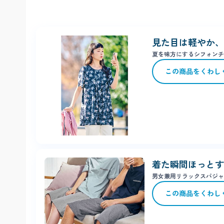
期間限定ポイントは2026年8月6日(木)頃にプレゼン
プレゼントポイント有効期限：2026年9月30日(木)ま
有効期限を過ぎた場合や、ご利用後に有効期限を過ぎ
見た目は軽やか、
夏を味方にするシフォンチ
この商品を
くわし
着た瞬間ほっとす
男女兼用リラックスパジャ
この商品を
くわし