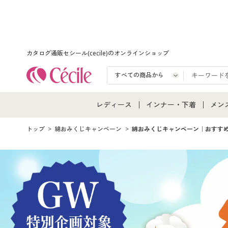
カタログ通販セシール(cecile)のオンラインショップ
レディース
インナー・下着
メン
レディース通販すべて
インナー・下着通販すべ
メン
トップ
綿おみくじキャンペーン
綿おみくじキャンペーン｜おすす
レディースファッション
女性下着
メン
女性下着
メンズ下着
メン
ジュニア・ティーンズ下