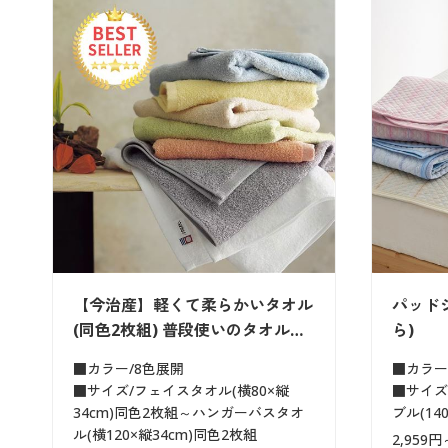
【今治産】軽くて柔らかいタオル
パッドシ
(同色2枚組) 普段使いのタオル…
ら)
■カラー/8色展開
■カラー
■サイズ/フェイスタオル(横80×縦
■サイズ/
34cm)同色2枚組～ハンガーバスタオ
ブル(140
ル(横120×縦34cm)同色2枚組
2,959円