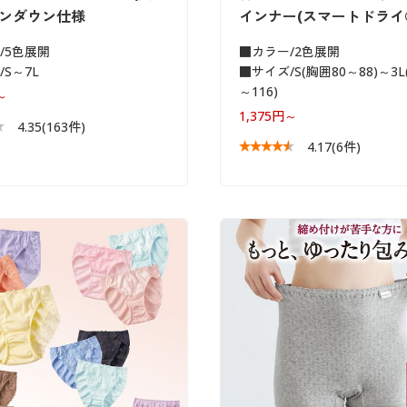
タンダウン仕様
インナー(スマートドライ®
/5色展開
■カラー/2色展開
S～7L
■サイズ/S(胸囲80～88)～3L
～116)
～
1,375円～
4.35
(163件)
4.17
(6件)