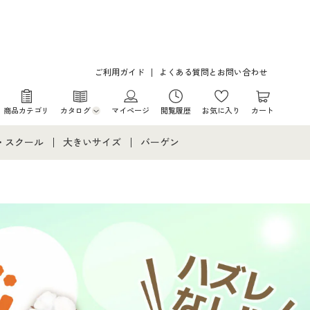
ご利用ガイド
よくある質問とお問い合わせ
商品カテゴリ
カタログ
マイページ
閲覧履歴
お気に入り
カート
カタログ・チラシからのご注文
・スクール
大きいサイズ
バーゲン
デジタルカタログ
て
・スクールすべて
大きいサイズ通販すべて
バーゲンセール
カタログ無料プレゼント
メント
・学生服
大きいサイズ レディース服
シークレットセール
ニア・ティーンズ下着
大きいサイズ レディース下着
大きいサイズ メンズ