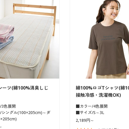
ーツ(綿100%消臭しじ
綿100%ロゴTシャツ(綿1
接触冷感・洗濯機OK)
/3色展開
■カラー/4色展開
シングル(100×205cm)～ダ
■サイズ/S～3L
×205cm)
2,189円～
～