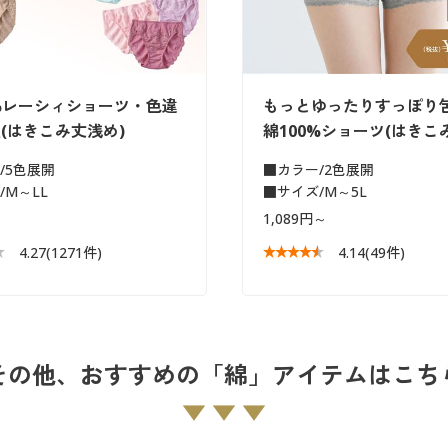
0%レーシィショーツ・色違
もっとゆったりすっぽり
(はきこみ丈浅め)
綿100%ショーツ(はきこ
/5色展開
■カラー/2色展開
/M～LL
■サイズ/M～5L
1,089円～
4.27
(1271件)
4.14
(49件)
その他、おすすめの「綿」アイテムはこち
▼ ▼ ▼