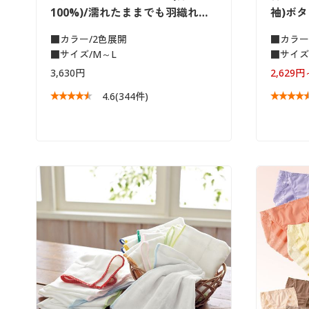
100%)/濡れたままでも羽織れ…
袖)ボ
■カラー/2色展開
■カラー
■サイズ/M～L
■サイズ/
3,630円
2,629円
4.6
(344件)