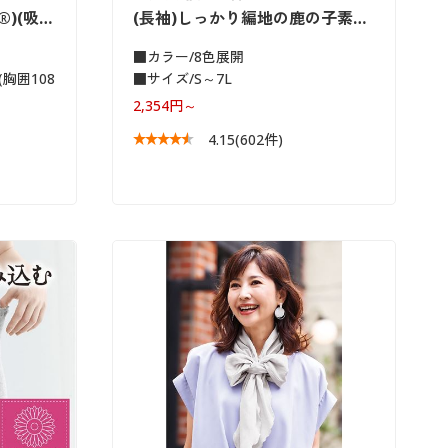
)(吸…
(長袖)しっかり編地の鹿の子素…
■カラー/8色展開
(胸囲108
■サイズ/S～7L
2,354円～
4.15
(602件)