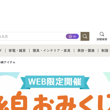
詳細検索
ズ
家電・雑貨
寝具・インテリア・家具
美容・健康
制服
て
ズ通販すべて
家電・雑貨すべて
寝具・インテリア・家具通販すべて
美容・健康通販すべ
制服
め綿アイテム
ズファッション
家電
家具・収納
美容・健康・サプリ
制服
ズ下着
キッチン・雑貨・日用品
寝具・ベッド
ジュ
着
カーテン・ラグ・ファブリック