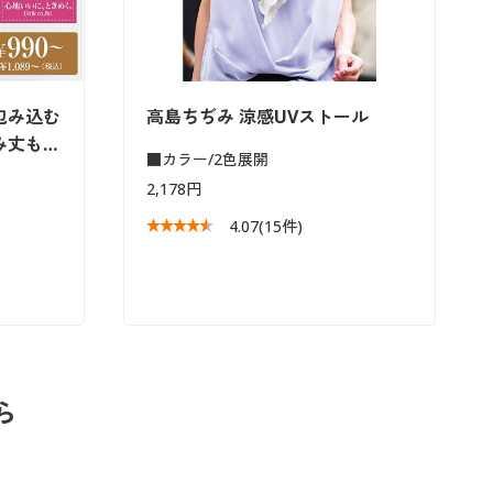
包み込む
高島ちぢみ 涼感UVストール
み丈も…
■カラー/2色展開
2,178円
4.07
(15件)
ら