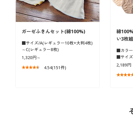
ガーゼふきんセット(綿100%)
綿10
い3枚組
■サイズ/A(レギュラー10枚+大判4枚)
～C(レギュラー8枚)
■カラー
■サイズ
1,320円～
2,189円
4.54
(151件)