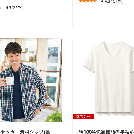
4.42
(151件)
4.5
(257件)
30％OFF
%サッカー素材シャツ(長
綿100%快適機能の半袖V