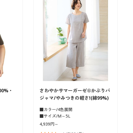
00%・
さわやかサマーガーゼ®かぶりパ
ジャマ/やみつきの軽さ!(綿99%)
■カラー/4色展開
■サイズ/M～5L
4,939円～