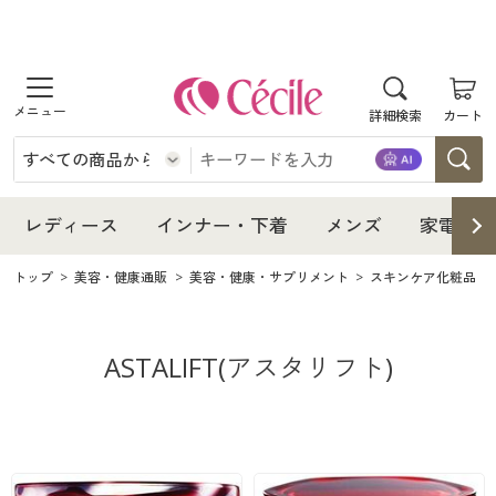
商品を探す
レディース
商品を探す
詳細検索
カート
インナー・下着
レディース通販すべて
レディース
メンズ
インナー・下着通販すべて
レディースファッション
インナー・下着
レディース通販すべて
レディース
インナー・下着
メンズ
家電・雑
家電・雑貨
メンズ通販すべて
女性下着
女性下着
メンズ
インナー・下着通販すべて
レディースファッション
トップ
美容・健康通販
美容・健康・サプリメント
スキンケア化粧品
寝具・インテリア・家具
家電・雑貨すべて
メンズファッション
メンズ下着
家電・雑貨
メンズ通販すべて
女性下着
女性下着
ASTALIFT(アスタリフト)
美容・健康
寝具・インテリア・家具通販すべて
家電
メンズ下着
ジュニア・ティーンズ下着
寝具・インテリア・家具
家電・雑貨すべて
メンズファッション
メンズ下着
制服・スクール
美容・健康通販すべて
家具・収納
キッチン・雑貨・日用品
美容・健康
寝具・インテリア・家具通販すべて
家電
メンズ下着
ジュニア・ティーンズ下着