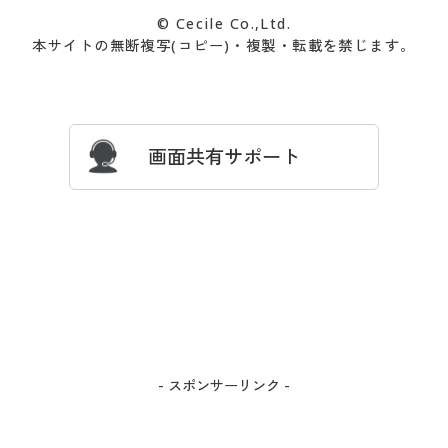
カタログ無料プレゼント
特集一覧
© Cecile Co.,Ltd.
会員登録・お客様情報変更に
お客様番号・パスワードをお
本サイトの無断複写(コピー)・複製・転載を禁じます。
プレゼント＆キャンペーン
サイトマップ
ついて
忘れの場合
サイズガイド
よくある質問とお問い合わせ
画面共有サポート
- スポンサーリンク -