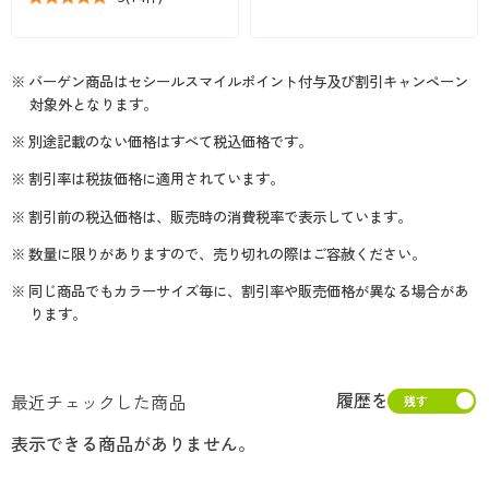
カタログ無料プレゼント
マイページ
会員メニュー
※ バーゲン商品はセシールスマイルポイント付与及び割引キャンペーン
閲覧履歴
対象外となります。
マイページ
※ 別途記載のない価格はすべて税込価格です。
お気に入り
閲覧履歴
※ 割引率は税抜価格に適用されています。
サポート
※ 割引前の税込価格は、販売時の消費税率で表示しています。
お気に入り
※ 数量に限りがありますので、売り切れの際はご容赦ください。
ご利用ガイド
サポート
※ 同じ商品でもカラーサイズ毎に、割引率や販売価格が異なる場合があ
ります。
よくある質問とお問い合わせ
ご利用ガイド
よくある質問とお問い合わせ
履歴を
最近チェックした商品
表示できる商品がありません。