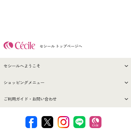
セシール トップページへ
セシールへようこそ
はじめての方へ
ご利用環境について
ショッピングメニュー
セシールご利用規約
プライバシーポリシー
商品カテゴリ
バーゲンセール
ご利用ガイド・お問い合わせ
特定商取引法に基づく表示
古物営業法に基づく表示
カタログ・チラシからのご注
デジタルカタログ
ご注文は
お届けは
文
著作権・商標について
会社案内
交換・返品は
お支払は