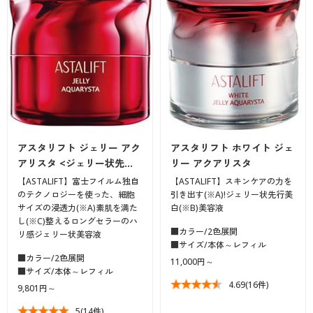
大きいサイズ
制服・スクールすべて
美容・健康・サプリメント
寝具・ベッド
制服・スクール
美容・健康通販すべて
家具・収納
キッチン・雑貨・日用品
バーゲン
大きいサイズ通販すべて
制服・学生服
カーテン・ラグ・ファブリック
大きいサイズ
制服・スクールすべて
美容・健康・サプリメント
寝具・ベッド
詳細検索
バーゲンセール
大きいサイズ レディース服
ジュニア・ティーンズ下着
バーゲン
大きいサイズ通販すべて
制服・学生服
カーテン・ラグ・ファブリック
商品カテゴリ一覧
シークレットセール
大きいサイズ レディース下着
詳細検索
バーゲンセール
大きいサイズ レディース服
ジュニア・ティーンズ下着
アスタリフト ジェリー アク
アスタリフト ホワイト ジェ
カタログ
アリスタ <ジェリー状先…
リー アクアリスタ
大きいサイズ メンズ
商品カテゴリ一覧
シークレットセール
大きいサイズ レディース下着
【ASTALIFT】富士フイルム独自
【ASTALIFT】スキンケアの力を
カタログ・チラシからのご注文
のテクノロジーを使った、細胞
引き出す(※A)!ジェリー状先行美
カタログ
大きいサイズ 事務・制服
サイズの浸透力(※A)素肌を満た
白(※B)美容液
大きいサイズ メンズ
し(※C)整えるロングセラーのハ
デジタルカタログ
■カラー/2色展開
リ感ジェリー状美容液
カタログ・チラシからのご注文
■サイズ/本体～レフィル
大きいサイズ 事務・制服
■カラー/2色展開
11,000円～
カタログ無料プレゼント
■サイズ/本体～レフィル
デジタルカタログ
4.69
(16件)
9,801円～
会員メニュー
5
(14件)