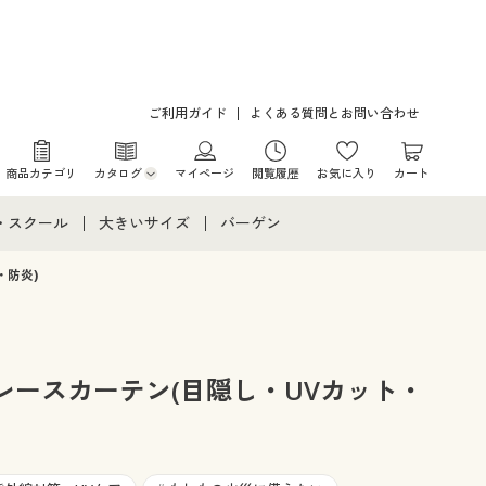
ご利用ガイド
よくある質問とお問い合わせ
商品カテゴリ
カタログ
マイページ
閲覧履歴
お気に入り
カート
カタログ・チラシからのご注文
・スクール
大きいサイズ
バーゲン
デジタルカタログ
て
・スクールすべて
大きいサイズ通販すべて
バーゲンセール
・防炎)
カタログ無料プレゼント
メント
・学生服
大きいサイズ レディース服
シークレットセール
ニア・ティーンズ下着
大きいサイズ レディース下着
レースカーテン(目隠し・UVカット・
大きいサイズ メンズ