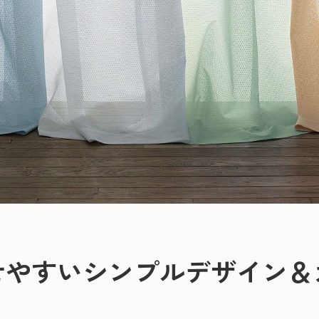
せやすいシンプルデザイン＆