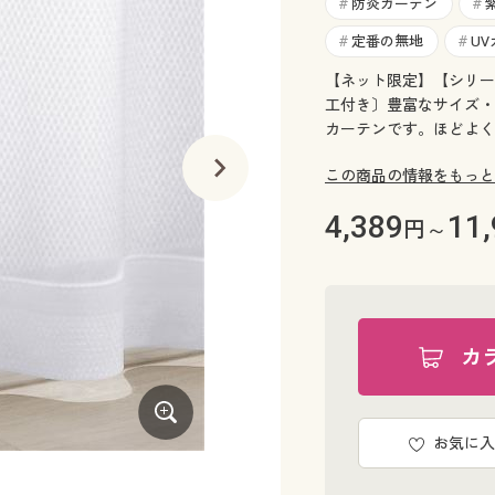
防炎カーテン
#
#
定番の無地
U
#
#
【ネット限定】【シリーズ
工付き〕豊富なサイズ・
カーテンです。ほどよく
この商品の情報をもっと
4,389
11
円～
カ
お気に入
ペールベージュ