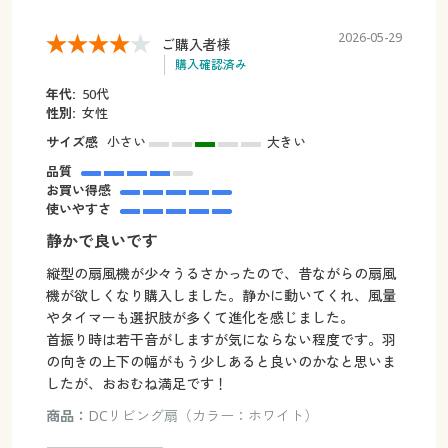
2026-05-29
ご購入者様
購入確認済み
年代:
50代
性別:
女性
サイズ感
小さい
大きい
品質
お買い得感
使いやすさ
静かで良いです
縦型の扇風機が少々うるさかったので、昔ながらの扇風
機が欲しくなり購入しました。静かに動いてくれ、風量
やタイマーも選択肢が多くて進化を感じました。
首振り時は若干音がしますが気にならない程度です。羽
の向きの上下の幅がもう少しあると良いのかなと思いま
したが、おおむね満足です！
商品：
DCリビング扇（カラー：ホワイト）