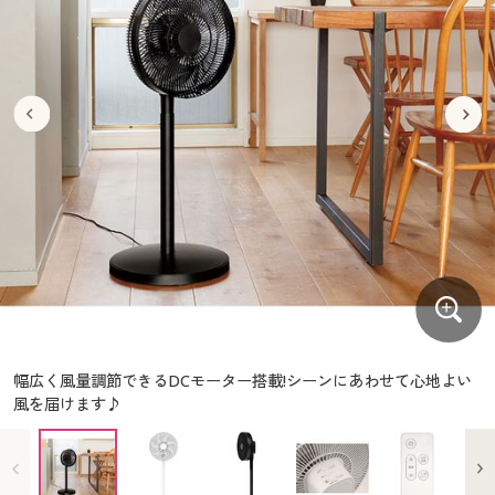
大きいサイズ
制服・スクールすべて
美容・健康・サプリメント
寝具・ベッド
制服・スクール
美容・健康通販すべて
家具・収納
キッチン・雑貨・日用品
バーゲン
大きいサイズ通販すべて
制服・学生服
カーテン・ラグ・ファブリック
大きいサイズ
制服・スクールすべて
美容・健康・サプリメント
寝具・ベッド
詳細検索
バーゲンセール
大きいサイズ レディース服
ジュニア・ティーンズ下着
バーゲン
大きいサイズ通販すべて
制服・学生服
カーテン・ラグ・ファブリック
商品カテゴリ一覧
シークレットセール
大きいサイズ レディース下着
詳細検索
バーゲンセール
大きいサイズ レディース服
ジュニア・ティーンズ下着
カタログ
大きいサイズ メンズ
商品カテゴリ一覧
シークレットセール
大きいサイズ レディース下着
カタログ・チラシからのご注文
カタログ
大きいサイズ 事務・制服
大きいサイズ メンズ
デジタルカタログ
カタログ・チラシからのご注文
幅広く風量調節できるDCモーター搭載!シーンにあわせて心地よい
大きいサイズ 事務・制服
風を届けます♪
カタログ無料プレゼント
デジタルカタログ
会員メニュー