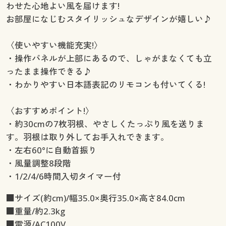
わせた心地よい風を届けます!
お部屋になじむスタイリッシュなデザインが嬉しい♪
〈使いやすい機能充実!〉
・操作パネルが上部にあるので、しゃがまなくても立
ったまま操作できる♪
・わかりやすい日本語表記のリモコンも付いてくる!
〈おすすめポイント!〉
・約30cmの7枚羽根、やさしくたっぷり風を送りま
す。羽根は取り外してお手入れできます。
・左右60°に自動首振り
・風量調整8段階
・1/2/4/6時間入切タイマー付
■サイズ(約cm)/幅35.0×奥行35.0×高さ84.0cm
■重量/約2.3kg
■電源/AC100V