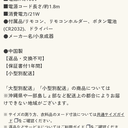
■電源コード長さ/約1.8m
■消費電力/21W
●付属品/リモコン、リモコンホルダー、ボタン電池
(CR2032)、ドライバー
●メーカー名/小泉成器
●中国製
【返品・交換不可】
【保証書付1年間】
【小型別配送】
「大型別配送」「小型別配送」の商品については
※沖縄県や一部島しょ部など配送上の都合によりお届
けできない地域がございます。
※ サイズの測り方、衣料品のヌード寸法については
共通サイズガイ
ド
をご確認ください。
※ 返品などサービスについては
ご利用ガイド
をご確認くださ