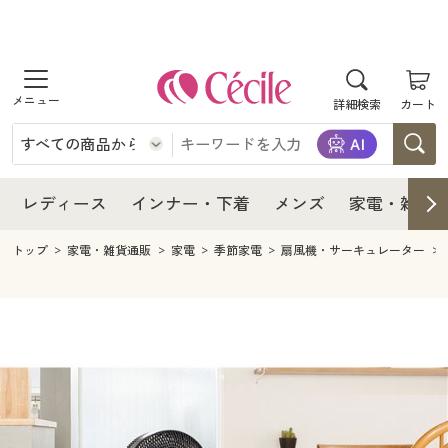
商品を探す
レディース
商品を探す
詳細検索
カート
インナー・下着
レディース通販すべて
レディース
メンズ
インナー・下着通販すべて
レディースファッション
インナー・下着
レディース通販すべて
レディース
インナー・下着
メンズ
家電・雑貨
家電・雑貨
メンズ通販すべて
女性下着
女性下着
メンズ
インナー・下着通販すべて
レディースファッション
トップ
家電・雑貨通販
家電
季節家電
扇風機・サーキュレーター
寝具・インテリア・家具
家電・雑貨すべて
メンズファッション
メンズ下着
家電・雑貨
メンズ通販すべて
女性下着
女性下着
美容・健康
寝具・インテリア・家具通販すべて
家電
メンズ下着
ジュニア・ティーンズ下着
寝具・インテリア・家具
家電・雑貨すべて
メンズファッション
メンズ下着
制服・スクール
美容・健康通販すべて
家具・収納
キッチン・雑貨・日用品
美容・健康
寝具・インテリア・家具通販すべて
家電
メンズ下着
ジュニア・ティーンズ下着