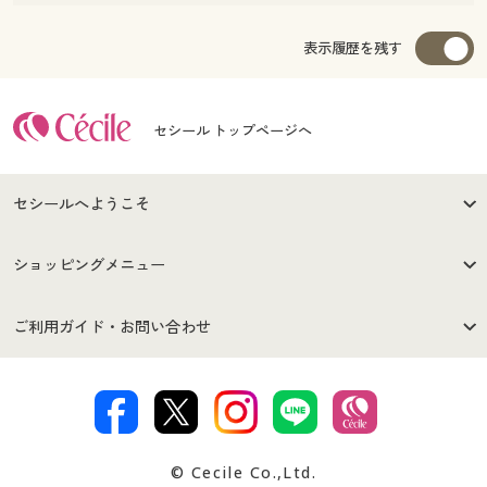
表示履歴を残す
セシール トップページへ
セシールへようこそ
はじめての方へ
ご利用環境について
ショッピングメニュー
セシールご利用規約
プライバシーポリシー
商品カテゴリ
バーゲンセール
ご利用ガイド・お問い合わせ
特定商取引法に基づく表示
古物営業法に基づく表示
カタログ・チラシからのご注
デジタルカタログ
ご注文は
お届けは
文
著作権・商標について
会社案内
交換・返品は
お支払は
カタログ無料プレゼント
特集一覧
© Cecile Co.,Ltd.