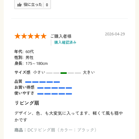
役に立った
0
2026-04-29
ご購入者様
購入確認済み
年代:
60代
性別:
男性
身長:
175～180cm
サイズ感
小さい
大きい
品質
お買い得感
使いやすさ
リビング扇
デザイン、色、も大変気に入ってます、軽くて風も穏や
かです
商品：
DCリビング扇（カラー：ブラック）