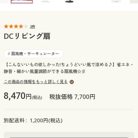
カタログ無料プレゼント
マイページ
会員メニュー
3件
閲覧履歴
マイページ
DCリビング扇
お気に入り
閲覧履歴
扇風機・サーキュレーター
#
サポート
【こんないいもの欲しかった!ちょうどいい風で涼める♪】省エネ・
お気に入り
静音・細かい風量調節ができる扇風機☆彡
ご利用ガイド
サポート
この商品の情報をもっと詳しく見る
よくある質問とお問い合わせ
8,470
円
ご利用ガイド
税抜価格 7,700円
(税込)
よくある質問とお問い合わせ
別配送料 :
1,200
円(税込)