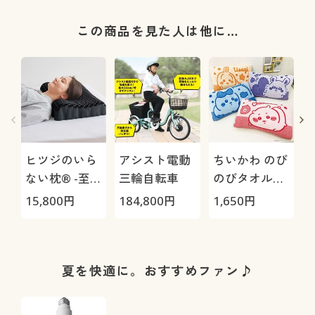
この商品を見た人は他に…
ヒツジのいら
アシスト電動
ちいかわ のび
ない枕® -至
三輪自転車
のびタオル地
極-
枕カバー
H
15,800
円
184,800
円
1,650
円
4
0
夏を快適に。おすすめファン♪