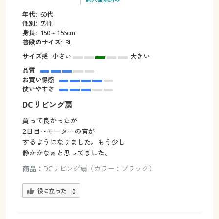
年代:
60代
性別:
男性
身長:
150～155cm
普段のサイズ:
3L
サイズ感
小さい
大きい
品質
お買い得感
使いやすさ
DCリビング扇
買って良かったが
2日目〜モーターの音が
するようになりました。もう少し
静かかなぁと思ってました。
商品：
DCリビング扇（カラー：ブラック）
役に立った
0