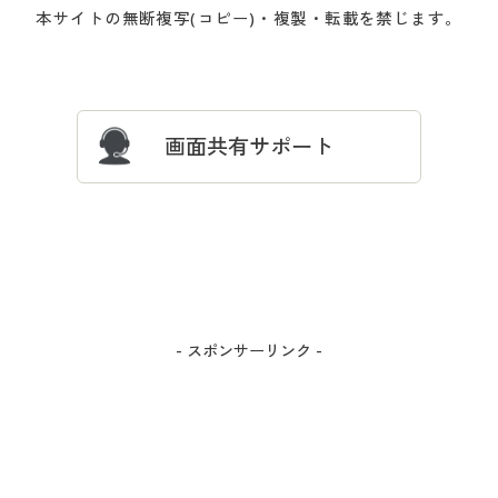
会員登録・お客様情報変更に
お客様番号・パスワードをお
本サイトの無断複写(コピー)・複製・転載を禁じます。
プレゼント＆キャンペーン
サイトマップ
ついて
忘れの場合
サイズガイド
よくある質問とお問い合わせ
画面共有サポート
- スポンサーリンク -