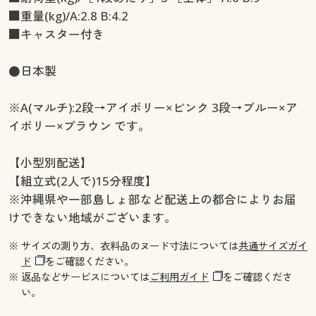
■重量(kg)/A:2.8 B:4.2
■キャスター付き
●日本製
※A(マルチ):2段→アイボリー×ピンク 3段→ブルー×ア
イボリー×ブラウン です。
【小型別配送】
【組立式(2人で)15分程度】
※沖縄県や一部島しょ部など配送上の都合によりお届
けできない地域がございます。
※ サイズの測り方、衣料品のヌード寸法については
共通サイズガイ
ド
をご確認ください。
※ 返品などサービスについては
ご利用ガイド
をご確認くださ
い。