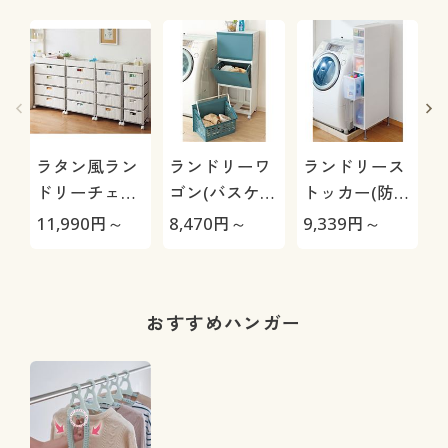
ラタン風ラン
ランドリーワ
ランドリース
ドリーチェス
ゴン(バスケッ
トッカー(防水
ト(湿気や汚れ
トにもなる)/
パンをまたい
11,990
円～
8,470
円～
9,339
円～
4
に強い)
通気性のいい
で置けるアジ
メッシュ構造
ャスター付き)
おすすめハンガー