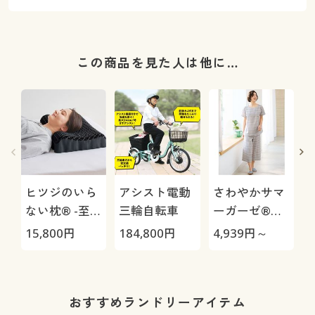
この商品を見た人は他に…
ヒツジのいら
アシスト電動
さわやかサマ
ない枕® -至
三輪自転車
ーガーゼ®か
極-
ぶりパジャマ/
15,800
円
184,800
円
4,939
円～
3
やみつきの軽
さ!(綿99%)
1
おすすめランドリーアイテム