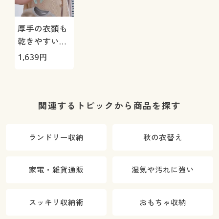
厚手の衣類も
乾きやすいハ
ンガー(6本組)
1,639
円
関連するトピックから商品を探す
ランドリー収納
秋の衣替え
家電・雑貨通販
湿気や汚れに強い
スッキリ収納術
おもちゃ収納