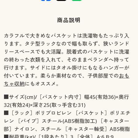
商品説明
カラフルで大きめなバスケットは洗濯物もたっぷり入
ります。タテ型ラックなので幅も取らず、狭いランド
リースペースでも大活躍。脱着式のバスケットに洗濯
の終わった衣類を入れて、そのままベランダへ持って
行けます。サイドにはタオル掛けにもなるハンガーが
付いています。柔らか素材なので、子供部屋での
おも
ちゃ収納
にもオススメ。
■サイズ(cm)/［バスケット内寸］幅45(有効36)×奥行
32(有効24)×深さ25(取っ手含む31)
■［ラック］ポリプロピレン ［バスケット］ポリエチ
レン ［パイプ］スチール(ABS樹脂加工) ［キャスター
部］ナイロン、スチール ［キャスター軸受］ABS樹脂
■耐荷重(kg)/［1段あたり］3 ［全体］ A:6 B:9