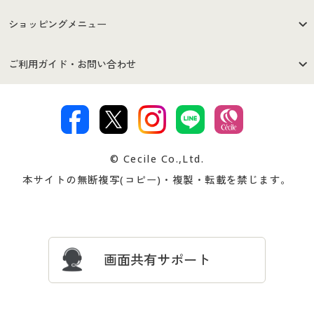
はじめての方へ
ご利用環境について
ショッピングメニュー
セシールご利用規約
プライバシーポリシー
商品カテゴリ
バーゲンセール
ご利用ガイド・お問い合わせ
特定商取引法に基づく表示
古物営業法に基づく表示
カタログ・チラシからのご注
デジタルカタログ
ご注文は
お届けは
文
著作権・商標について
会社案内
交換・返品は
お支払は
カタログ無料プレゼント
特集一覧
© Cecile Co.,Ltd.
会員登録・お客様情報変更に
お客様番号・パスワードをお
本サイトの無断複写(コピー)・複製・転載を禁じます。
プレゼント＆キャンペーン
サイトマップ
ついて
忘れの場合
サイズガイド
よくある質問とお問い合わせ
画面共有サポート