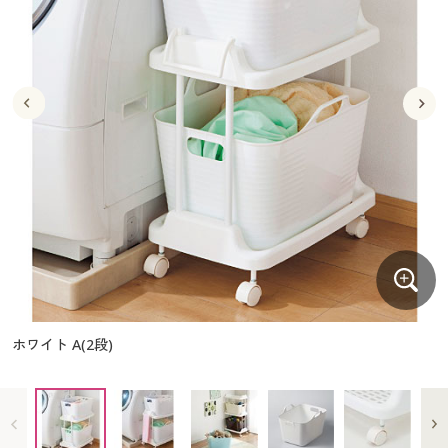
大きいサイズ
制服・スクールすべて
美容・健康・サプリメント
寝具・ベッド
制服・スクール
美容・健康通販すべて
家具・収納
キッチン・雑貨・日用品
バーゲン
大きいサイズ通販すべて
制服・学生服
カーテン・ラグ・ファブリック
大きいサイズ
制服・スクールすべて
美容・健康・サプリメント
寝具・ベッド
詳細検索
バーゲンセール
大きいサイズ レディース服
ジュニア・ティーンズ下着
バーゲン
大きいサイズ通販すべて
制服・学生服
カーテン・ラグ・ファブリック
商品カテゴリ一覧
シークレットセール
大きいサイズ レディース下着
詳細検索
バーゲンセール
大きいサイズ レディース服
ジュニア・ティーンズ下着
カタログ
大きいサイズ メンズ
商品カテゴリ一覧
シークレットセール
大きいサイズ レディース下着
カタログ・チラシからのご注文
カタログ
大きいサイズ 事務・制服
大きいサイズ メンズ
デジタルカタログ
カタログ・チラシからのご注文
ホワイト A(2段)
大きいサイズ 事務・制服
カタログ無料プレゼント
デジタルカタログ
会員メニュー