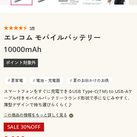
カタログ無料プレゼント
マイページ
会員メニュー
閲覧履歴
5件
マイページ
エレコム モバイルバッテリー
お気に入り
10000mAh
閲覧履歴
サポート
ポイント対象外
お気に入り
ご利用ガイド
サポート
夏家電
電池・充電器
夏のお出かけのお供
#
#
#
よくある質問とお問い合わせ
スマートフォンをすぐに充電できるUSB Type-C(TM) to USB-Aケ
ご利用ガイド
ーブル付きモバイルバッテリーラウンド形状で手になじみやすく、
薄型デザインで持ち運びらくらく♪
よくある質問とお問い合わせ
この商品の情報をもっと詳しく見る
SALE 30%OFF