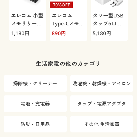
70%OFF
エレコム 小型
エレコム
タワー型USB
メモリリーダ
Type-Cメモリ
タップ6口
ライタ
リーダライタ
+C+A×2
1,180
円
890
円
5,180
円
生活家電の他のカテゴリ
掃除機・クリーナー
洗濯機・乾燥機・アイロン
電池・充電器
タップ・電源アダプタ
防災・日用品
その他 生活家電