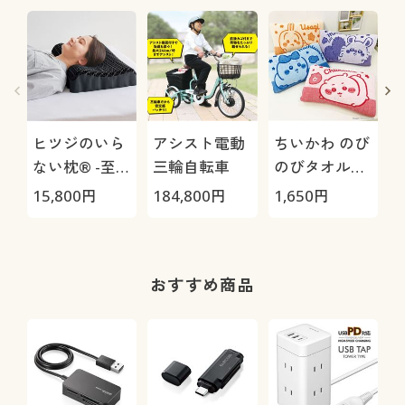
ヒツジのいら
アシスト電動
ちいかわ のび
ない枕® -至
三輪自転車
のびタオル地
極-
枕カバー
H
15,800
円
184,800
円
1,650
円
4
0
おすすめ商品