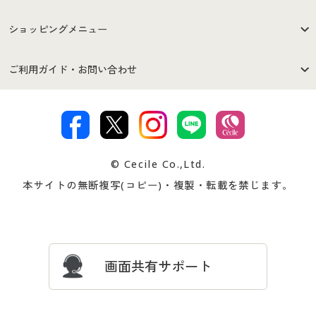
はじめての方へ
ご利用環境について
ショッピングメニュー
セシールご利用規約
プライバシーポリシー
商品カテゴリ
バーゲンセール
ご利用ガイド・お問い合わせ
特定商取引法に基づく表示
古物営業法に基づく表示
カタログ・チラシからのご注
デジタルカタログ
ご注文は
お届けは
文
著作権・商標について
会社案内
交換・返品は
お支払は
カタログ無料プレゼント
特集一覧
© Cecile Co.,Ltd.
会員登録・お客様情報変更に
お客様番号・パスワードをお
本サイトの無断複写(コピー)・複製・転載を禁じます。
プレゼント＆キャンペーン
サイトマップ
ついて
忘れの場合
サイズガイド
よくある質問とお問い合わせ
画面共有サポート