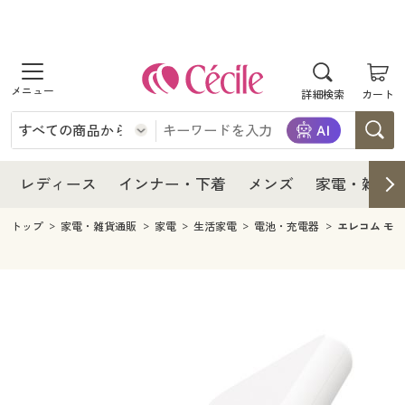
商品を探す
レディース
商品を探す
詳細検索
カート
インナー・下着
レディース通販すべて
レディース
メンズ
インナー・下着通販すべて
レディースファッション
インナー・下着
レディース通販すべて
レディース
インナー・下着
メンズ
家電・雑貨
家電・雑貨
メンズ通販すべて
女性下着
女性下着
メンズ
インナー・下着通販すべて
レディースファッション
トップ
家電・雑貨通販
家電
生活家電
電池・充電器
エレコム モバ
寝具・インテリア・家具
家電・雑貨すべて
メンズファッション
メンズ下着
家電・雑貨
メンズ通販すべて
女性下着
女性下着
美容・健康
寝具・インテリア・家具通販すべて
家電
メンズ下着
ジュニア・ティーンズ下着
寝具・インテリア・家具
家電・雑貨すべて
メンズファッション
メンズ下着
制服・スクール
美容・健康通販すべて
家具・収納
キッチン・雑貨・日用品
美容・健康
寝具・インテリア・家具通販すべて
家電
メンズ下着
ジュニア・ティーンズ下着