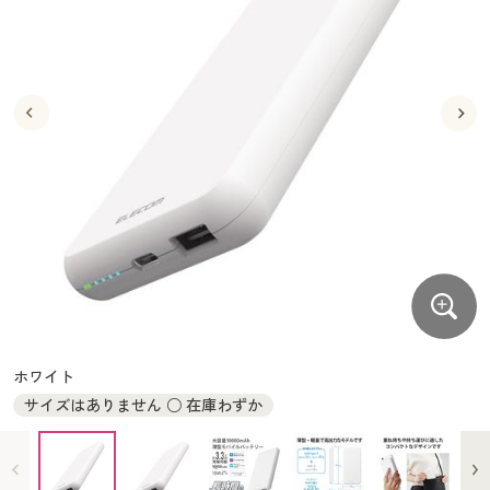
大きいサイズ
制服・スクールすべて
美容・健康・サプリメント
寝具・ベッド
制服・スクール
美容・健康通販すべて
家具・収納
キッチン・雑貨・日用品
バーゲン
大きいサイズ通販すべて
制服・学生服
カーテン・ラグ・ファブリック
大きいサイズ
制服・スクールすべて
美容・健康・サプリメント
寝具・ベッド
詳細検索
バーゲンセール
大きいサイズ レディース服
ジュニア・ティーンズ下着
バーゲン
大きいサイズ通販すべて
制服・学生服
カーテン・ラグ・ファブリック
商品カテゴリ一覧
シークレットセール
大きいサイズ レディース下着
詳細検索
バーゲンセール
大きいサイズ レディース服
ジュニア・ティーンズ下着
カタログ
大きいサイズ メンズ
商品カテゴリ一覧
シークレットセール
大きいサイズ レディース下着
カタログ・チラシからのご注文
カタログ
大きいサイズ 事務・制服
大きいサイズ メンズ
デジタルカタログ
カタログ・チラシからのご注文
ホワイト
大きいサイズ 事務・制服
サイズはありません ○ 在庫わずか
カタログ無料プレゼント
デジタルカタログ
会員メニュー