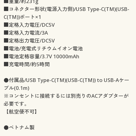
■重量/約231g
■コネクター形状(電源入力側)/USB Type-C(TM)(USB-
C(TM))ポート×1
■定格入力電圧/DC5V
■定格入力電流/3A
■定格出力電圧/DC5V
■電池/充電式リチウムイオン電池
■電池定格容量/3.7V 10000mAh
■充電時間/約5時間
●付属品/USB Type-C(TM)(USB-C(TM)) to USB-Aケー
ブル(0.1m)
※コンセントに接続するには別売りのACアダプターが
必要です。
【航空便不可】
●ベトナム製