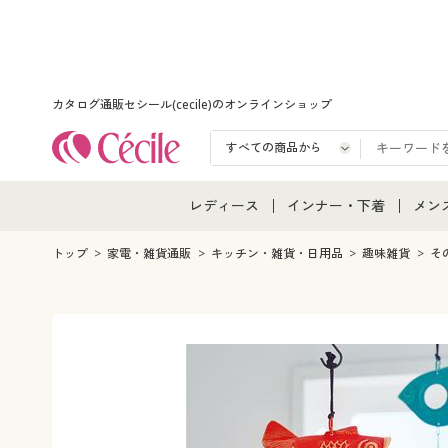
カタログ通販セシール(cecile)のオンラインショップ
レディース
インナー・下着
メン
レディース通販すべて
インナー・下着通販すべ
メン
トップ
家電・雑貨通販
キッチン・雑貨・日用品
趣味雑貨
そ
レディースファッション
女性下着
メン
女性下着
メンズ下着
メン
ジュニア・ティーンズ下