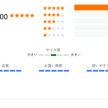
.00
サイズ感
小さい
大きい
品質
お買い得感
使いやす