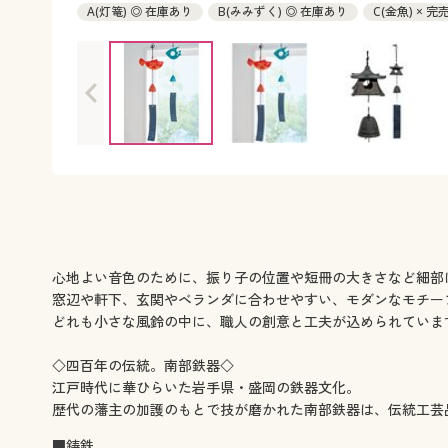
A(灯篭) ◎ 在庫あり
B(みみずく) ◎ 在庫あり
C(金魚) × 完
心地よい音色のために、振り子の位置や短冊の大きさなど細部
窓辺や軒下、玄関やベランダに合わせやすい、モダンなモチー
どれも小さな風鈴の中に、職人の創意と工夫が込められていま
◇四百年の伝統。南部鉄器◇
江戸時代に華ひらいた岩手県・盛岡の鉄器文化。
歴代の藩主の加護のもとで技が磨かれた南部鉄器は、伝統工芸
■鋳鉄