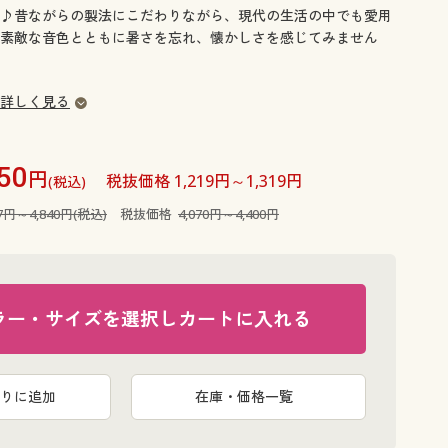
大きいサイズ 事務・制服
♪昔ながらの製法にこだわりながら、現代の生活の中でも愛用
素敵な音色とともに暑さを忘れ、懐かしさを感じてみません
詳しく見る
50
円
税抜価格 1,219円～1,319円
(税込)
77円～4,840円(税込)
税抜価格
4,070円～4,400円
ラー・サイズを選択しカートに入れる
りに追加
在庫・価格一覧
A(灯篭)