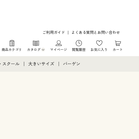
ご利用ガイド
よくある質問とお問い合わせ
商品カテゴリ
カタログ
マイページ
閲覧履歴
お気に入り
カート
カタログ・チラシからのご注文
・スクール
大きいサイズ
バーゲン
デジタルカタログ
て
・スクールすべて
大きいサイズ通販すべて
バーゲンセール
カタログ無料プレゼント
メント
・学生服
大きいサイズ レディース服
シークレットセール
ニア・ティーンズ下着
大きいサイズ レディース下着
大きいサイズ メンズ