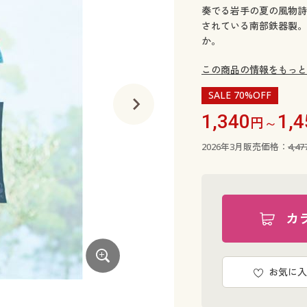
奏でる岩手の夏の風物詩
されている南部鉄器製。
か。
この商品の情報をもっと
SALE 70%OFF
1,340
1,4
円～
2026年3月販売価格：
4,4
カ
お気に入
懐かしさと涼しさを、音色とともに♪