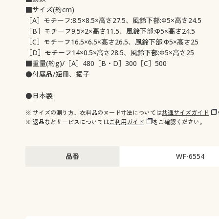
■サイズ(約cm)
［A］モチーフ:8.5×8.5×高さ27.5、風鈴下部:Φ5×高さ24.5
［B］モチーフ9.5×2×高さ11.5、風鈴下部:Φ5×高さ24.5
［C］モチーフ16.5×6.5×高さ26.5、風鈴下部:Φ5×高さ25
［D］モチーフ14×0.5×高さ28.5、風鈴下部:Φ5×高さ25
■重量(約g)/［A］480［B・D］300［C］500
●付属品/短冊、振子
●日本製
※ サイズの測り方、衣料品のヌード寸法については
共通サイズガイド
※ 返品などサービスについては
ご利用ガイド
をご確認ください。
品番
WF-6554