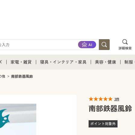
詳細検索
ズ
家電・雑貨
寝具・インテリア・家具
美容・健康
制服
て
ズ通販すべて
家電・雑貨すべて
寝具・インテリア・家具通販すべて
美容・健康通販すべ
制服
の他
南部鉄器風鈴
ズファッション
家電
家具・収納
美容・健康・サプリ
制服
3件
ズ下着
キッチン・雑貨・日用品
寝具・ベッド
ジュ
南部鉄器風鈴
着
カーテン・ラグ・ファブリック
ポイント対象外