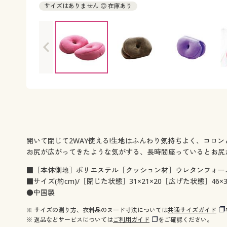
サイズはありません ◎ 在庫あり
開いて閉じて2WAY使える!生地はふんわり気持ちよく、コロ
お尻が広がってきたような気がする、長時間座っているとお尻
■［本体側地］ポリエステル［クッション材］ウレタンフォー
■サイズ(約cm)/［閉じた状態］31×21×20［広げた状態］46×3
●中国製
※ サイズの測り方、衣料品のヌード寸法については
共通サイズガイド
※ 返品などサービスについては
ご利用ガイド
をご確認ください。