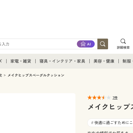
詳細検索
ズ
家電・雑貨
寝具・インテリア・家具
美容・健康
制服
て
ズ通販すべて
家電・雑貨すべて
寝具・インテリア・家具通販すべて
美容・健康通販すべ
制服
枕
メイクヒップスベーグルクッション
ズファッション
家電
家具・収納
美容・健康・サプリ
制服
7件
ズ下着
キッチン・雑貨・日用品
寝具・ベッド
ジュ
メイクヒップ
着
カーテン・ラグ・ファブリック
快適に過ごすためにこ
#