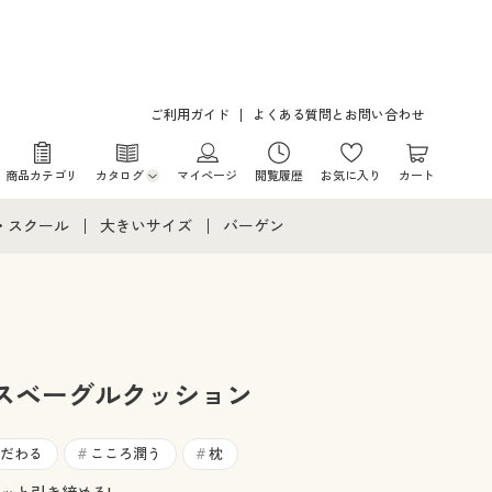
ご利用ガイド
よくある質問とお問い合わせ
商品カテゴリ
カタログ
マイページ
閲覧履歴
お気に入り
カート
カタログ・チラシからのご注文
・スクール
大きいサイズ
バーゲン
デジタルカタログ
て
・スクールすべて
大きいサイズ通販すべて
バーゲンセール
カタログ無料プレゼント
メント
・学生服
大きいサイズ レディース服
シークレットセール
ニア・ティーンズ下着
大きいサイズ レディース下着
スベーグルクッション
大きいサイズ メンズ
だわる
こころ潤う
枕
#
#