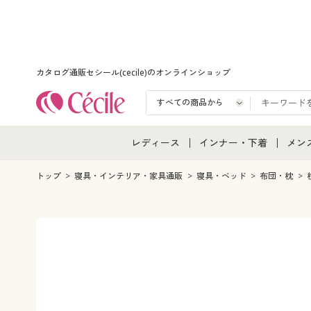
カタログ通販セシール(cecile)のオンラインショップ
レディース
インナー・下着
メン
レディース通販すべて
インナー・下着通販すべ
メン
トップ
寝具・インテリア・家具通販
寝具・ベッド
布団・枕
レディースファッション
女性下着
メン
女性下着
メンズ下着
メン
ジュニア・ティーンズ下